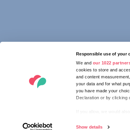
Responsible use of your 
We and
our 1022 partner
cookies to store and acces
and content measurement,
your data and for what pur
you have made your choice
Declaration or by clicking 
If you allow, we would also 
Collect information ab
Identify your device by
Show details