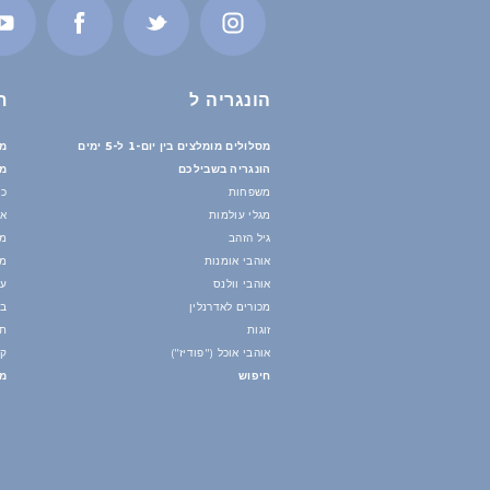
הונגריה ל
ת
מסלולים מומלצים בין יום-1 ל-5 ימים
מס
הונגריה בשבילכם
מי
משפחות
כי
מגלי עולמות
אי
גיל הזהב
מי
אוהבי אומנות
מז
אוהבי וולנס
עו
מכורים לאדרנלין
בנ
זוגות
תח
אוהבי אוכל ("פודיז")
קי
חיפוש
מד