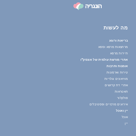
מה לעשות
בריאות ורוגע
מרחצאות מרפא וספא
תיירות מרפא
אתרי מורשת עולמית של אונסק"ו
אומנות ותרבות
טירות וארמונות
מוזיאונים וגלריות
אתרי דת קדושים
תאטראות
פולקלור
אירועים מרכזיים ופסטיבלים
יין ואוכל
אוכל
יין