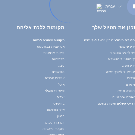
עברית
כנן את הטיול שלך
מקומות ללכת אליהם
לולים מומלצים בין יום-1 ל-5 ימים
מקומות שחובה לראות
דע שימושי
אטרקציות בבודפשט
צד להגיע להונגריה
טירות וארמונות
ך להתנייד בהונגריה
מרחצאות
דע חשוב
טבע
ג האוויר לאורך השנה
מוזיאונים
בדות
אוצרות חבויים
י אדם
אוכל
בורה נגישה
סיור וירטואלי
שורים שימושיים
יעדים
ריכי טיולים ומפות בחינם
בודפשט
אזור בודפשט
בלטון
דברצן והסביבה
טוקאיי וניירגהזה