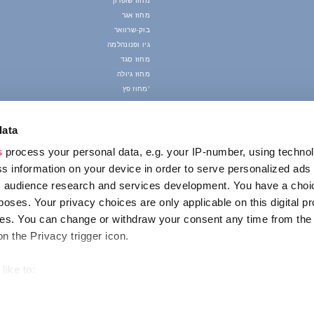
מחוז שופרון
מחוז אגר
בוק-שרוואר
גיו ופנונהלמה
מחוז סגד
מחוז גיולה
מחוז פץ'
data
s
process your personal data, e.g. your IP-number, using techno
s information on your device in order to serve personalized ads
 audience research and services development. You have a choi
poses. Your privacy choices are only applicable on this digital p
s. You can change or withdraw your consent any time from the
on the Privacy trigger icon.
like to:
out your geographical location which can be accurate to within s
 actively scanning it for specific characteristics (fingerprinting)