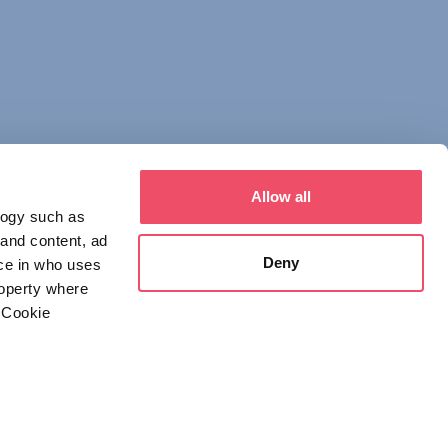
Allow all
logy such as
 and content, ad
Deny
ce in who uses
roperty where
איש קשר
 Cookie
1123 Budapest,
Alkotás utca 19
+36 1 4888 700
everal meters