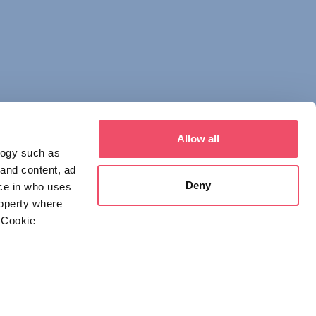
Allow all
logy such as
 and content, ad
Deny
ce in who uses
roperty where
איש קשר
 Cookie
1123 Budapest,
Alkotás utca 19
+36 1 4888 700
everal meters