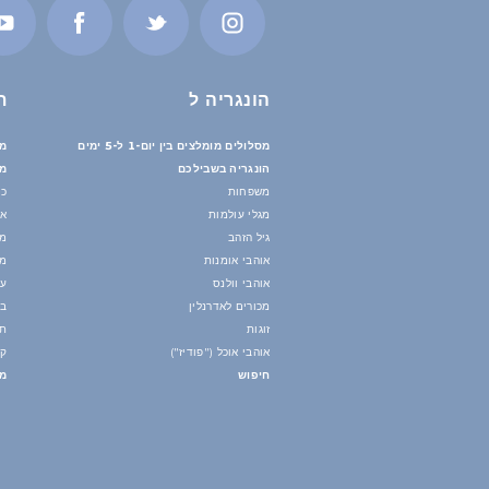
הונגריה ל
ת
מסלולים מומלצים בין יום-1 ל-5 ימים
מס
הונגריה בשבילכם
מי
משפחות
כי
מגלי עולמות
אי
גיל הזהב
מי
אוהבי אומנות
מז
אוהבי וולנס
עו
מכורים לאדרנלין
בנ
זוגות
תח
אוהבי אוכל ("פודיז")
קי
חיפוש
מד