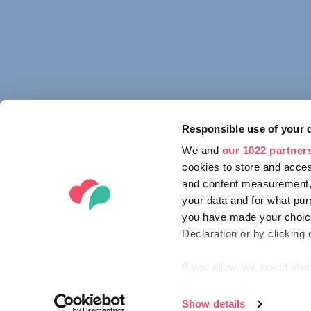
Responsible use of your 
We and
our 1022 partner
cookies to store and acces
and content measurement,
your data and for what pur
you have made your choice
Declaration or by clicking 
If you allow, we would also 
Collect information ab
Identify your device by
Show details