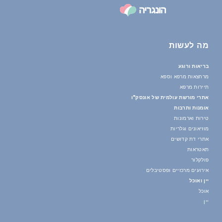
מה לעשות
בריאות ורוגע
מרחצאות מרפא וספא
תיירות מרפא
אתרי מורשת עולמית של אונסק"ו
אומנות ותרבות
טירות וארמונות
מוזיאונים וגלריות
אתרי דת קדושים
תאטראות
פולקלור
אירועים מרכזיים ופסטיבלים
יין ואוכל
אוכל
יין