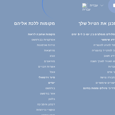
עברית
כנן את הטיול שלך
מקומות ללכת אליהם
לולים מומלצים בין יום-1 ל-5 ימים
מקומות שחובה לראות
דע שימושי
אטרקציות בבודפשט
צד להגיע להונגריה
טירות וארמונות
ך להתנייד בהונגריה
מרחצאות
דע חשוב
טבע
ג האוויר לאורך השנה
מוזיאונים
בדות
אוצרות חבויים
י אדם
אוכל
בורה נגישה
סיור וירטואלי
שורים שימושיים
יעדים
ריכי טיולים ומפות בחינם
בודפשט
אזור בודפשט
בלטון
דברצן והסביבה
טוקאיי וניירגהזה