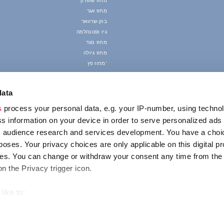
מחוז שופרון
מחוז אגר
בוק-שרוואר
גיו ופנונהלמה
מחוז סגד
מחוז גיולה
מחוז פץ'
data
s
process your personal data, e.g. your IP-number, using techno
s information on your device in order to serve personalized ads
 audience research and services development. You have a choi
poses. Your privacy choices are only applicable on this digital p
s. You can change or withdraw your consent any time from the
on the Privacy trigger icon.
like to:
out your geographical location which can be accurate to within s
 actively scanning it for specific characteristics (fingerprinting)