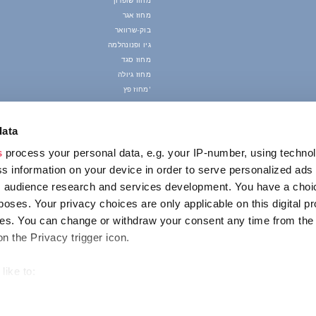
מחוז שופרון
מחוז אגר
בוק-שרוואר
גיו ופנונהלמה
מחוז סגד
מחוז גיולה
מחוז פץ'
data
s
process your personal data, e.g. your IP-number, using techno
s information on your device in order to serve personalized ads
 audience research and services development. You have a choi
poses. Your privacy choices are only applicable on this digital p
s. You can change or withdraw your consent any time from the
on the Privacy trigger icon.
like to:
out your geographical location which can be accurate to within s
 actively scanning it for specific characteristics (fingerprinting)