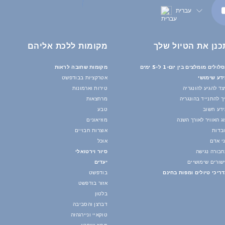
עברית
כנן את הטיול שלך
מקומות ללכת אליהם
לולים מומלצים בין יום-1 ל-5 ימים
מקומות שחובה לראות
דע שימושי
אטרקציות בבודפשט
צד להגיע להונגריה
טירות וארמונות
ך להתנייד בהונגריה
מרחצאות
דע חשוב
טבע
ג האוויר לאורך השנה
מוזיאונים
בדות
אוצרות חבויים
י אדם
אוכל
בורה נגישה
סיור וירטואלי
שורים שימושיים
יעדים
ריכי טיולים ומפות בחינם
בודפשט
אזור בודפשט
בלטון
דברצן והסביבה
טוקאיי וניירגהזה