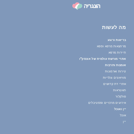
מה לעשות
בריאות ורוגע
מרחצאות מרפא וספא
תיירות מרפא
אתרי מורשת עולמית של אונסק"ו
אומנות ותרבות
טירות וארמונות
מוזיאונים וגלריות
אתרי דת קדושים
תאטראות
פולקלור
אירועים מרכזיים ופסטיבלים
יין ואוכל
אוכל
יין