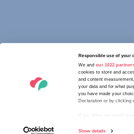
Responsible use of your 
We and
our 1022 partner
cookies to store and acces
and content measurement,
your data and for what pur
you have made your choice
Declaration or by clicking 
If you allow, we would also 
Collect information ab
Identify your device by
Show details