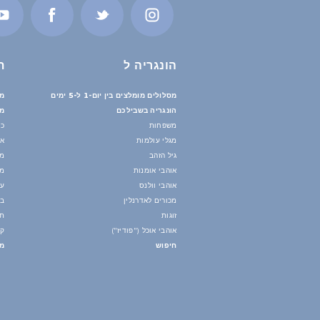
הונגריה ל
ת
מסלולים מומלצים בין יום-1 ל-5 ימים
מס
הונגריה בשבילכם
מי
משפחות
כי
מגלי עולמות
אי
גיל הזהב
מי
אוהבי אומנות
מז
אוהבי וולנס
עו
מכורים לאדרנלין
בנ
זוגות
תח
אוהבי אוכל ("פודיז")
קי
חיפוש
מד