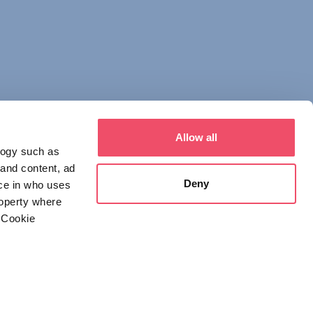
Allow all
logy such as
 and content, ad
Deny
ce in who uses
roperty where
איש קשר
 Cookie
1123 Budapest,
Alkotás utca 19
+36 1 4888 700
everal meters