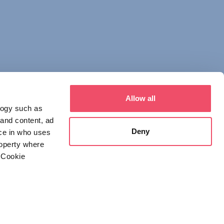
Allow all
logy such as
 and content, ad
Deny
ce in who uses
roperty where
איש קשר
 Cookie
1123 Budapest,
Alkotás utca 19
+36 1 4888 700
everal meters