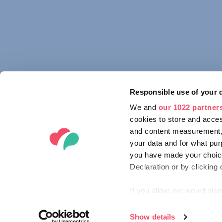
Responsible use of your 
We and
our 1022 partner
cookies to store and acces
and content measurement,
your data and for what pur
you have made your choice
Declaration or by clicking 
If you allow, we would also 
Collect information ab
Identify your device by
Show details