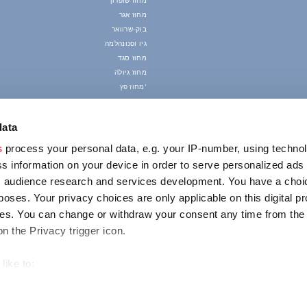
מחוז שופרון
מחוז אגר
בוק-שרוואר
גיו ופנונהלמה
מחוז סגד
מחוז גיולה
מחוז פץ'
data
s
process your personal data, e.g. your IP-number, using techno
s information on your device in order to serve personalized ads
 audience research and services development. You have a choi
poses. Your privacy choices are only applicable on this digital p
s. You can change or withdraw your consent any time from the
on the Privacy trigger icon.
like to:
out your geographical location which can be accurate to within s
 actively scanning it for specific characteristics (fingerprinting)