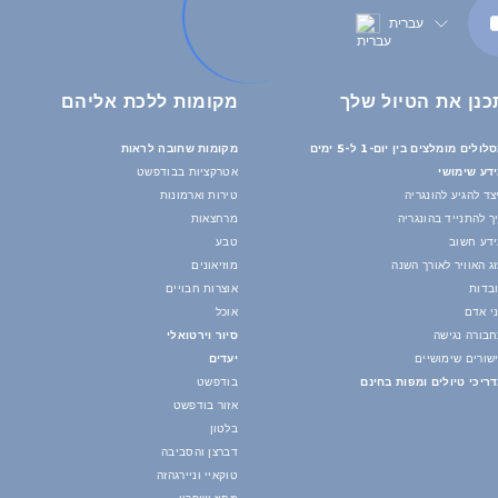
עברית
כנן את הטיול שלך
מקומות ללכת אליהם
לולים מומלצים בין יום-1 ל-5 ימים
מקומות שחובה לראות
דע שימושי
אטרקציות בבודפשט
צד להגיע להונגריה
טירות וארמונות
ך להתנייד בהונגריה
מרחצאות
דע חשוב
טבע
ג האוויר לאורך השנה
מוזיאונים
בדות
אוצרות חבויים
י אדם
אוכל
בורה נגישה
סיור וירטואלי
שורים שימושיים
יעדים
ריכי טיולים ומפות בחינם
בודפשט
אזור בודפשט
בלטון
דברצן והסביבה
טוקאיי וניירגהזה