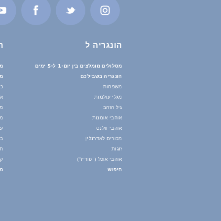
הונגריה ל
ת
מסלולים מומלצים בין יום-1 ל-5 ימים
מס
הונגריה בשבילכם
מי
משפחות
כי
מגלי עולמות
אי
גיל הזהב
מי
אוהבי אומנות
מז
אוהבי וולנס
עו
מכורים לאדרנלין
בנ
זוגות
תח
אוהבי אוכל ("פודיז")
קי
חיפוש
מד