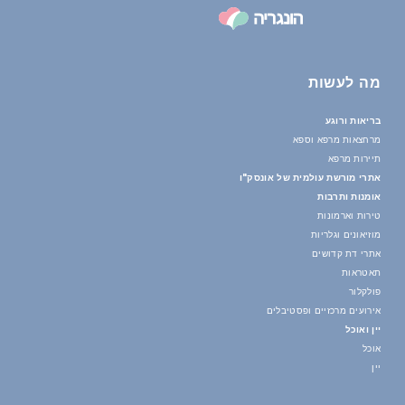
מה לעשות
בריאות ורוגע
מרחצאות מרפא וספא
תיירות מרפא
אתרי מורשת עולמית של אונסק"ו
אומנות ותרבות
טירות וארמונות
מוזיאונים וגלריות
אתרי דת קדושים
תאטראות
פולקלור
אירועים מרכזיים ופסטיבלים
יין ואוכל
אוכל
יין