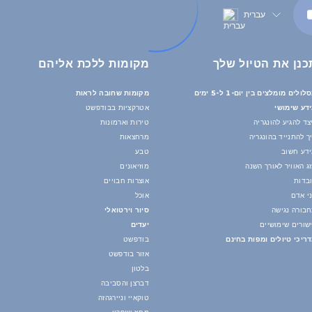
עברית
כנן את הטיול שלך
מקומות ללכת אליהם
לולים מומלצים בין יום-1 ל-5 ימים
מקומות שחובה לראות
דע שימושי
אטרקציות בבודפשט
צד להגיע להונגריה
טירות וארמונות
ך להתנייד בהונגריה
מרחצאות
דע חשוב
טבע
ג האוויר לאורך השנה
מוזיאונים
בדות
אוצרות חבויים
י אדם
אוכל
בורה נגישה
סיור וירטואלי
שורים שימושיים
יעדים
ריכי טיולים ומפות בחינם
בודפשט
אזור בודפשט
בלטון
דברצן והסביבה
טוקאיי וניירגהזה