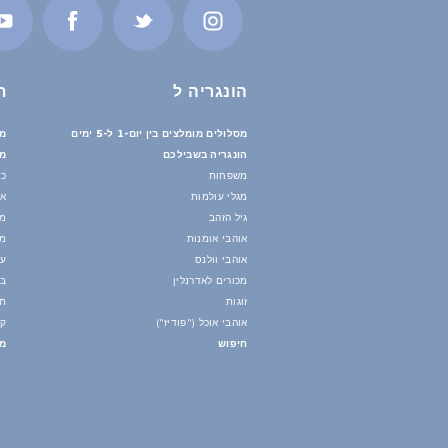
הונגריה ל
ת
מסלולים מומלצים בין יום-1 ל-5 ימים
מס
הונגריה בשבילכם
מי
משפחות
כי
מגלי עולמות
אי
גיל הזהב
מי
אוהבי אומנות
מז
אוהבי וולנס
עו
מכורים לאדרנלין
בנ
זוגות
תח
אוהבי אוכל ("פודיז")
קי
חיפוש
מד