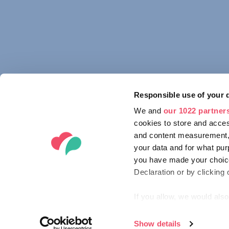
Responsible use of your 
We and
our 1022 partner
cookies to store and acces
and content measurement,
your data and for what pur
you have made your choice
Declaration or by clicking 
If you allow, we would also 
Collect information ab
Identify your device by
Show details