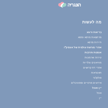
מה לעשות
בריאות ורוגע
מרחצאות מרפא וספא
תיירות מרפא
אתרי מורשת עולמית של אונסק"ו
אומנות ותרבות
טירות וארמונות
מוזיאונים וגלריות
אתרי דת קדושים
תאטראות
פולקלור
אירועים מרכזיים ופסטיבלים
יין ואוכל
אוכל
יין