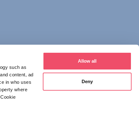
Allow all
logy such as
 and content, ad
Deny
ce in who uses
roperty where
איש קשר
 Cookie
1123 Budapest,
Alkotás utca 19
+36 1 4888 700
everal meters