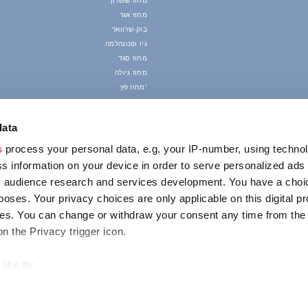
מחוז שופרון
מחוז אגר
בוק-שרוואר
גיו ופנונהלמה
מחוז סגד
מחוז גיולה
מחוז פץ'
data
s
process your personal data, e.g. your IP-number, using techno
s information on your device in order to serve personalized ads
 audience research and services development. You have a choi
poses. Your privacy choices are only applicable on this digital p
s. You can change or withdraw your consent any time from the
on the Privacy trigger icon.
like to:
out your geographical location which can be accurate to within s
 actively scanning it for specific characteristics (fingerprinting)