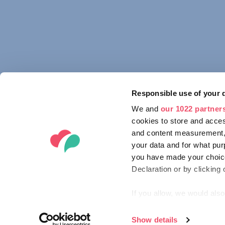
Responsible use of your 
We and
our 1022 partner
cookies to store and acces
and content measurement,
your data and for what pur
you have made your choice
Declaration or by clicking 
If you allow, we would also 
Collect information ab
Identify your device by
Show details