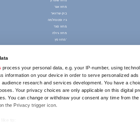
מחוז שופרון
מחוז אגר
בוק-שרוואר
גיו ופנונהלמה
מחוז סגד
מחוז גיולה
מחוז פץ'
data
s
process your personal data, e.g. your IP-number, using techno
s information on your device in order to serve personalized ads
 audience research and services development. You have a choi
poses. Your privacy choices are only applicable on this digital p
s. You can change or withdraw your consent any time from the
on the Privacy trigger icon.
like to:
out your geographical location which can be accurate to within s
 actively scanning it for specific characteristics (fingerprinting)