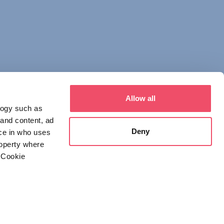
Allow all
logy such as
 and content, ad
Deny
ce in who uses
roperty where
איש קשר
 Cookie
1123 Budapest,
Alkotás utca 19
+36 1 4888 700
everal meters