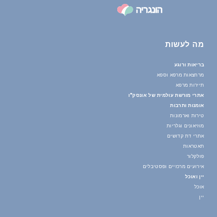
מה לעשות
בריאות ורוגע
מרחצאות מרפא וספא
תיירות מרפא
אתרי מורשת עולמית של אונסק"ו
אומנות ותרבות
טירות וארמונות
מוזיאונים וגלריות
אתרי דת קדושים
תאטראות
פולקלור
אירועים מרכזיים ופסטיבלים
יין ואוכל
אוכל
יין