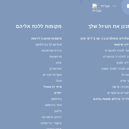
עברית
כנן את הטיול שלך
מקומות ללכת אליהם
לולים מומלצים בין יום-1 ל-5 ימים
מקומות שחובה לראות
דע שימושי
אטרקציות בבודפשט
צד להגיע להונגריה
טירות וארמונות
ך להתנייד בהונגריה
מרחצאות
דע חשוב
טבע
ג האוויר לאורך השנה
מוזיאונים
בדות
אוצרות חבויים
י אדם
אוכל
בורה נגישה
סיור וירטואלי
שורים שימושיים
יעדים
ריכי טיולים ומפות בחינם
בודפשט
אזור בודפשט
בלטון
דברצן והסביבה
טוקאיי וניירגהזה