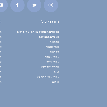
הונגריה ל
ת
מסלולים מומלצים בין יום-1 ל-5 ימים
מס
הונגריה בשבילכם
מי
משפחות
כי
מגלי עולמות
אי
גיל הזהב
מי
אוהבי אומנות
מז
אוהבי וולנס
עו
מכורים לאדרנלין
בנ
זוגות
תח
אוהבי אוכל ("פודיז")
קי
חיפוש
מד