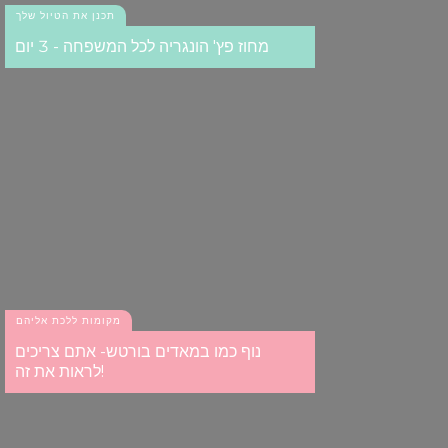
תכנן את הטיול שלך
מחוז פץ' הונגריה לכל המשפחה - 3 יום
מקומות ללכת אליהם
נוף כמו במאדים בורטש- אתם צריכים
לראות את זה!