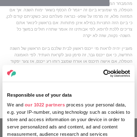
מהמבחר המוזל של חנויות הרשת בראשון בינואר, כי לפי האמונה
הטפלה, מי שמוציא ביום זה ייגמר לו הכסף בשאר ימות השנה. אך אם
המזווה מלא, זה מרמז על שפע- כנראה פעלתם טוב כשקניתם קודם לכן,
כי ביום הזה החנויות במילא אינן פתוחות. אם בראשון לינואר אתם
צריכים ללכת לרופא, לפי אבותינו זה אומר שתהיו חולים במשך כל
השנה- נקווה, שזה לא יקרה.
מעניין יהיה לראות מי ייכנס ראשון לבית שלכם ביום הראשון של השנה
החדשה, כי אם ייכנס גבר, זה סימן טוב לקראת העתיד. לפי האמונה
הטפלה, אם אישה תיכנס או אורח שמצב רוחו רע ייכנס, אז צער יפקוד
את בני המשפחה, אז כדאי לבקש מהשתיינים לבוא בשני לינואר...
לנשים שמחכות להתאהב כדאי ללבוש פריטי הלבשה תחתונה אדומים
ביום הראשון של השנה, כי זה יעזור להן למצוא בשנה החדשה את בן הזוג
שלהן!
Responsible use of your data
We and
our 1022 partners
process your personal data,
e.g. your IP-number, using technology such as cookies to
store and access information on your device in order to
serve personalized ads and content, ad and content
measurement, audience research and services