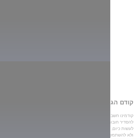
קודם הגברים נכנסים
קודמינו חשבו שחשוב להתחיל את השנה החדשה ללא חובות, ולכן ניסו
להסדיר חובות בשנה הקודמת- זו עצה מצוינת גם כיום. מה שקשה יותר
לעשות כיום, הוא לא לתת לאש לשכוך ביום הראשון של השנה החדשה
ולא להשתמש במספריים, כי הם חותכים את המזל. שימו לב, אל תקנו