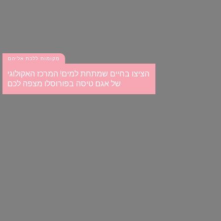
our social media, advertising and analytics partners who
may combine it with other information that you’ve
provided to them or that they’ve collected from your use
of their services.
מקומות ללכת אליהם
הציצו בחיים שמתחת למים! המרכז האקולוגי
של אגם טיסה בפורוסלו מצפה לכם