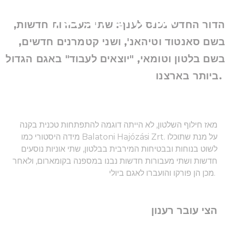
את אגם הבלטון
הדור החדש נכנס לענף: שתי מעבורות חדשות,
בשם סאנטוד וטיהאנ', ושני קטמרנים חדשים,
בשם בלטון וטומאי, "יוצאים לעבוד" באגם הגדול
ביותר בארצנו.
מאז חילוף השלטון, לא הייתה דוגמה להתפתחות טכנית בקנה
מידה היסטורי כמו Balatoni Hajózási Zrt. על מנת שתוכלו
לשוט בנוחות ובבטיחות המירבית בבלטון, שתי אוניות נוסעים
חדשות ושתי מעבורות חדשות נבנו במספנה בקומארום, ולאחר
מכן הן פורקו והועברו לאגם ביולי.
הצי עובר רענון