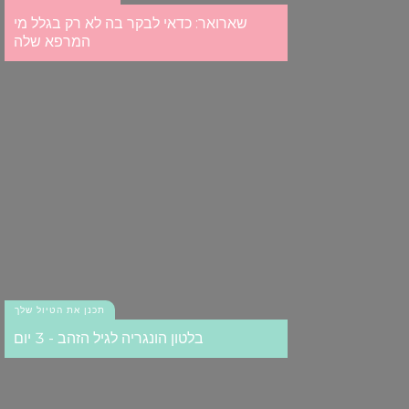
of their services.
שארואר: כדאי לבקר בה לא רק בגלל מי
המרפא שלה
תכנן את הטיול שלך
בלטון הונגריה לגיל הזהב - 3 יום