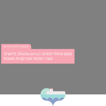
מקומות ללכת אליהם
בדאצ'וני (Badacsony): מקום מיוחד לנופים
עוצרי נשימה ואטרקציות מגוונות