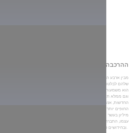
ההרכבה מתקדמת בהתאם ללוח הזמנים
מבין ארבע האוניות החדשות, טיהאנ' וטומאי כבר עשו את הטיול הראשון
שלהם לבלטון בספטמבר, בעוד האחרים עדיין ממתינים לכניסתם.
הפיתוח של Balatoni Hajózási Zrt הוא משמעותי מבחינה תיירותית,
וגם ממלא תפקיד חשוב בתחבורה המקומית, שכן בעזרת ארבע האוניות
החדשות, אנשים המתגוררים באיזור אגם בלטון יוכלו לנסוע בין שני
החופים יותר בקלות. לאחר שמחזור המעבורות גדל מ-800 אלף ל-1.4
מיליון בעשר השנים האחרונות, ומספר רוכבי האופניים יותר מהכפיל את
עצמו, התברר כי יש צורך גם במעבורות חדשות, בהרחבת קיבולת
ובחידושים טכניים.