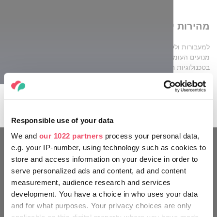
מהירות יותר, מודרניות יותר
למעבורות ולקטמרנים הייחודיים שתוכננו במיוחד עבור אגם בלטון יש
מנועים העומדים בתקנים העדכניים ביותר להגנת הסביבה, מצוידים
בטכנולוגיות חדישות, ונוסעים מהר יותר מקודמותיהם - מעבורות
במהירות 15 קמ"ש, קטמרנים במהירות 18 קמ"ש. המעבורות צפויות
לעמוד לשירות הנוסעים בדצמבר, והקטמרנים בתחילת עונת השיט
הבאה במרץ הקרוב.
Responsible use of your data
We and
our 1022 partners
process your personal data,
e.g. your IP-number, using technology such as cookies to
תטיילו כמו הונגרי
store and access information on your device in order to
serve personalized ads and content, ad and content
measurement, audience research and services
development. You have a choice in who uses your data
and for what purposes. Your privacy choices are only
applicable on this digital property where you have made