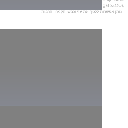
להכיר את חלק מדיירי הפארק? גן החיות לליטוף (simogatóZOO),
נותן אפשרות ללטף את עזי וכבשי הקמרון הרבות.