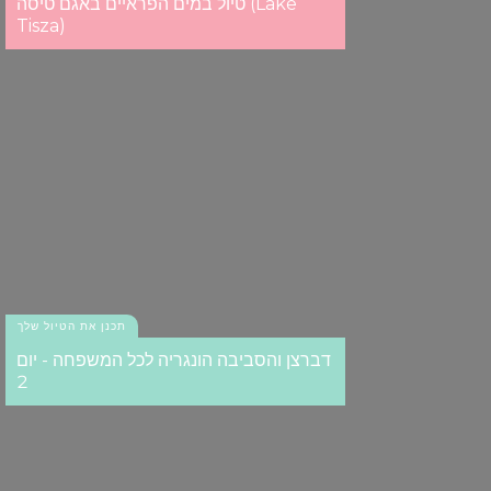
טיול במים הפראיים באגם טיסה (Lake
Tisza)
תכנן את הטיול שלך
דברצן והסביבה הונגריה לכל המשפחה - יום
2