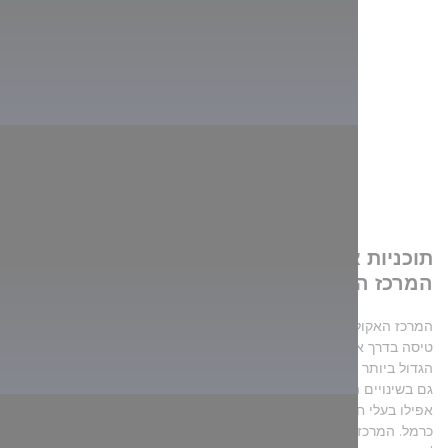
2. תוכניות אינטראקטיביות לקטנים ולגדולים:
המרכז האקולוגי של אגם טיסה
המרכז האקולוגי מציג את האוצרות הטבעיים ואת עולם החי של אגם
טיסה בדרך אינטראקטיבית. כאן נמצא גם אקווריום המים המתוקים
הגדול ביותר באירופה, אך תוכלו גם לצפות באולם הקולנוע בתלת-מימד
גם בשינויים העונתיים של האגם. בשטח המרכז האקולוגי תוכלו לפגוש
אפילו בעלי חיים מקומיים, כמו שועלים אדומים, כבשי מופלון או איילי
כרמל. המרכז האקולוגי מציע תוכניות מרתקות לקטנים וגם לגדולים, אל