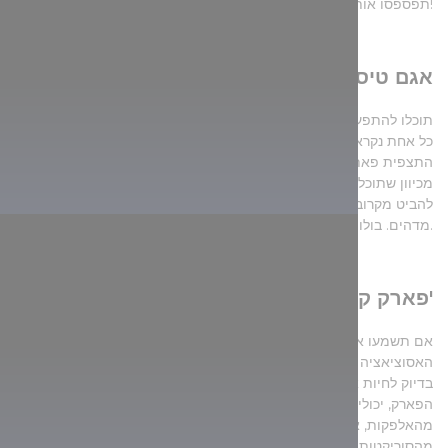
תפספסו אותו!
3. אגם טיסה ממבט קרוב
תוכלו להתפעל מהמראה הקסום של אגם טיסה משלוש נקודות תצפית,
כל אחת נקראת על שם ציפור מקומית אחרת. תוכלו להגיע לנקודות
התצפית פאת'וסרקו, קוסואגו צ'ר ובולומביקה דרך המים, לכן כדאי לכם
להיכנס לסירת מנוע, לקנו או להגיע באמצעות SUP, מכיוון שתוכלו
להביט מקרוב, מגובה 9 מטרים בפנים חדשות של אגם טיסה ולראות נוף
מדהים. בולומביקה זכתה גם לתואר מצפה השנה בשנת 2021.
4. פארק קנגורו, טיסה-דרז'
אם תשמעו את השם אגם טיסה, כנראה שלא אוסטרליה תהיה
האסוציאציה הראשונה בראשכם, אך פארק קנגורו בטיסה-דרז' נותן בית
בדיוק לחיות אלה שמגיעות משם. מלבד הקנגורואים שעל שמם קרוי
הפארק, יכולים המבקרים גם להתפעל מציפורים אוסטרליות שונות,
מהאלפקות, או מגיבור הסרט האהוב מלך האריות, מאחיו של טימון,
מהסוריקטות. על אף שאסור לגעת במרבית בעלי החיים, מי לא ירצה