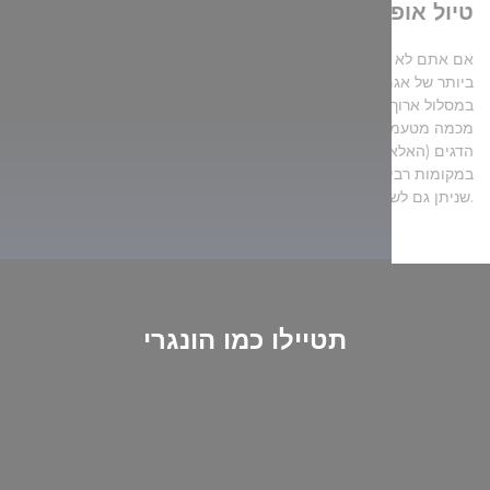
of their services.
7. טיול אופניים מתובל בחוויה גסטרונומית
אם אתם לא אוהבים ספורט מים, אז תוכלו לגלות את הנופים היפים
ביותר של אגם טיסה על שני גלגלים במסלול קצר יותר של 65 ק"מ או
במסלול ארוך יותר של 90 ק"מ. ואם תרצו לנוח באמצע הדרך וליהנות
מכמה מטעמים הונגריים אמיתיים, אל תוותרו על טעימת הלאנגוש, מרק
הדגים (האלאסלה) או ההארצ'אפפריקאש. תוכלו לשכור אופניים
במקומות רבים, ואין סיבה לדאגה גם אם מצבכם הפיזי לא נהדר, מכיוון
שניתן גם לשכור אופניים חשמליים.
תטיילו כמו הונגרי