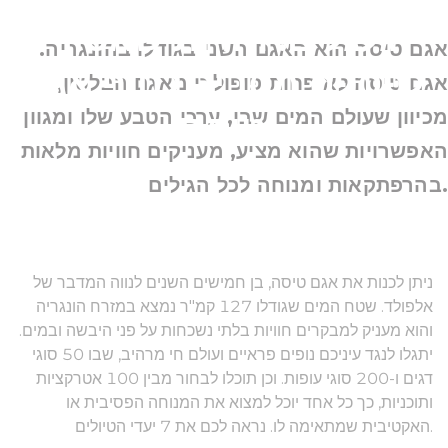
גלגלים: חוויות שאסור
אגם טיסה הוא האגם השני בגודלו בהונגריה.
לפספס מסביב לחוף אגם
אגם טיסה לא פחות פופולרי מאגם הבלטון,
מכיוון שעולם המים שבו, ערכי הטבע שלו ומגוון
טיסה
האפשרויות שהוא מציע, מעניקים חוויות מלאות
בהרפתקאות ומנוחה לכל הגילים.
ניתן לכנות את אגם טיסה, בן חמישים השנים לנווה המדבר של
אלפולד. שטח המים שגודלו 127 קמ"ר נמצא במזרח הונגריה
והוא מעניק למבקרים חוויות בלתי נשכחות על פני היבשה ובמים.
יתגלו לנגד עיניכם נופים פראיים ועולם חי מרהיב, שבו 50 סוגי
דגים ו-200 סוגי עופות. וכן תוכלו לבחור מבין 100 אטרקציות
ותוכניות, כך כל אחד יוכל למצוא את המנוחה הפסיבית או
האקטיבית שמתאימה לו. נראה לכם את 7 יעדי הטיולים.