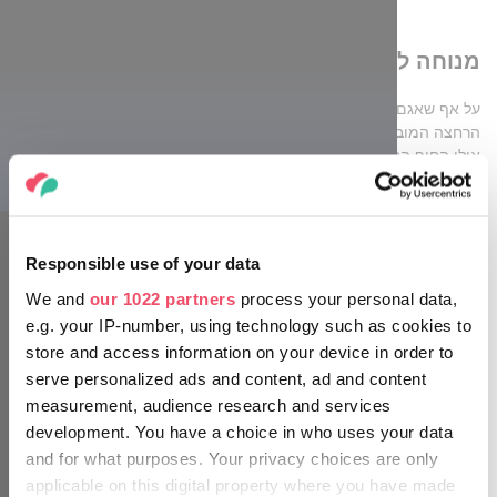
5. מנוחה ללא הפרעה על חוף חלומי
על אף שאגם טיסה מפורסם בזכות נופי הטבע הפראי שלו, גם חופי
הרחצה המובנים היפים מחכים לרוחצים. מבין כולם, המקסים ביותר הוא
אולי החוף החלומי שנמצא בטיסאנאנה-דינ'שהאט. כפי ששמו מרמז,
הודות לסביבה הירוקה והמים הכחולים, חוף הרחצה שלו ורגוע באופן
נדיר. בנוסף לכך, המקום מציע מספר אפשרויות למנוחה פעילה, כך
תוכלו להכיר את האיזור גם באמצעות אופני מים, בסירת קייאק או
ברכיבה על אופניים. אך אם ברצונכם ליהנות ממנוחה רגועה יותר, גם אז
Responsible use of your data
לא תתאכזבו, המים המעמיקים לאט והשמורה הירוקה שמסביב כובשים
את כולם בקסמם.
We and
our 1022 partners
process your personal data,
e.g. your IP-number, using technology such as cookies to
store and access information on your device in order to
serve personalized ads and content, ad and content
measurement, audience research and services
development. You have a choice in who uses your data
and for what purposes. Your privacy choices are only
applicable on this digital property where you have made