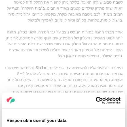
לשבת סביב שולחן האוכל. בלילה ניתן להפוך את החלק הזה למיטה
זוגית, שזה פתרון שילדים קטנים מאוד אוהבים. ב"בית היוקרה" הצף על
המים ממתין לכם מטבח מאובזר: מקרר, מקפיא, כיריים, גריל נייד, סירי
בישול, כוסות, צלחות, סכו"ם וכיור ליומיום לאפייה ולבישול.
אחד מבתי ההגה בסירות הנופש ניצב על גבי הסירה, השני בסלון. מהנה
יותר לנווט מהסיפון העליון של הספינה, שם הנוף נפרש למולכם, אך ניתן
לנווט גם מבית ההגה של הסלון אם הצוות מדבר שם. דלת הזכוכית של
הסלון נפתחת אל הסיפון האחורי, שם יכולים לשבת עד ארבעה אנשים
סביב השולחן החיצוני מתחת לגגון הצל.
היא בחירה אידיאלית למשפחה עם שני ילדים,
Sixto
סירת הנופש מסוג
גם אם הסבים והסבתות מגיעים איתם, כי היא יכולה להכיל 6+2
אנשים. תא הנוסעים בחרטום הספינה הוא למעשה חדר שינה גדול יותר
עם מיטה זוגית בגודל מלא. בביתן זה יש חדר אמבטיה נפרד, עם
שירותים. שני הביתנים הקטנים האחרים מצוידים גם במיטות זוגיות
ובחדר אמבטיה משותף.
האוקטו
הוא סוג הסירה עם מקומות עגינה הרבים ביותר בצי, יכולים
לישון בו 8+2 אנשים. שניים מארבעת הביתנים שלה ממוקמים בחרטום
Responsible use of your data
הספינה, שניים בצד הספינה. יש גם שני חדרי אמבטיה על הסירה