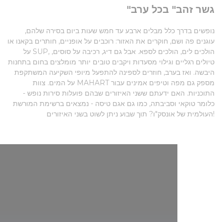
"גשר זהב" בכל ערב
נופשים בדרך כלל מבלים ארבע עד חמש שעות ביום בסירה שלהם,
עוגנים פה ושם, חוקרים את האזור: רוכבים על אופניים, חותרים בקאנו או
על SUP, הולכים לים, הולכים לספא. אבל גם דיג, רכיבה על סוסים,
טיולים רגליים וגילוי מסעדות ויקבים טובים יותר מומלצים בחום בתחנות
היבשה. ואז בערב, חוזרים לספינה להתפעל מיופי השקיעה המשתקפת
על המים. צוות MAHART מספק גם מפה וטיפים אמינים עבור
התוכניות. האם ידעתם ששני האיזורים שבהם פועלות סירות נופש -
כלומר טוקאי וסביבתה, כמו גם אגם טיסה - נמצאים ברשימת המורשת
העולמית של אונסק"ו? תוך שבוע ניתן לשוט בשני האיזורים!