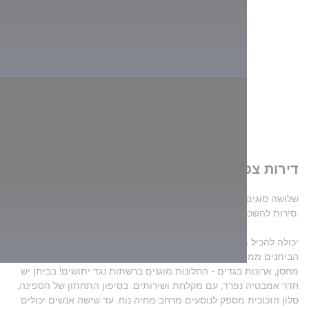
דירות צפות
שלושה סוגים של
NYARALOHAJOZAS.HU
MAHART מציע באתר
סירות להשכרה, תלוי כמה אנשים רוצים לשוט בהן.
יכולה להכיל מקסימום 4+2 אנשים. שני
Quattro
הסירה מסוג
הביתנים ממוקמים בחרטום הספינה, עם מיטה זוגית ניתנת להפרדה,
מחסן, ארונות בגדים - החלונות מוגנים ברשתות נגד יתושים! בביתן יש
חדר אמבטיה נפרד, עם מקלחת ושירותים. בסיפון התחתון של הספינה,
סלון הזכוכית מספק לנוסעים מרחב מחיה נוח. עד שישה אנשים יכולים