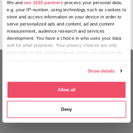
להתרעננות.
We and
our 1022 partners
process your personal data,
e.g. your IP-number, using technology such as cookies to
תמונות וסרטים על כל אלה תוכלו למצוא באתר ובעמוד הפייסבוק של
store and access information on your device in order to
שייט הנופש.
serve personalized ads and content, ad and content
measurement, audience research and services
עכשיו זה הזמן לתפוס את ההגה!
development. You have a choice in who uses your data
and for what purposes. Your privacy choices are only
applicable on this digital property where you have made
your choices. You can change or withdraw your consent
any time from the Cookie Declaration or by clicking on
תטיילו כמו הונגרי
Show details
the Privacy trigger icon.
If you allow, we would also like to:
Allow all
Collect information about your geographical location
which can be accurate to within several meters
Deny
Identify your device by actively scanning it for
specific characteristics (fingerprinting)
Find out more about how your personal data is processed
and set your preferences in the
details section
.