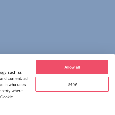
Allow all
logy such as
 and content, ad
Deny
ce in who uses
roperty where
 Cookie