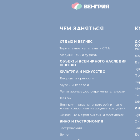
ЧЕМ ЗАНЯТЬСЯ
К
ОТДЫХ И ВЕЛНЕС
ДО
КО
Термальные купальни и СПА
УВ
Медицинский туризм
До
ОБЪЕКТЫ ВСЕМИРНОГО НАСЛЕДИЯ
Дв
ЮНЕСКО
Ку
КУЛЬТУРА И ИСКУССТВО
Пр
Дворцы и крепости
Ск
Музеи и галереи
Му
Религиозные достопримечательности
Га
Театры
36
Венгрия - страна, в которой и ныне
живы красочные народные традиции
ИН
Основные мероприятия и фестивали
Бу
ВИНО И ГАСТРОНОМИЯ
Ок
Гастрономия
Ба
Вино
Де