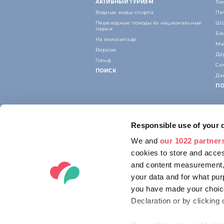
АКТИВНЫЙ ТУРИЗМ
То
Водные виды спорта
Пе
Пешеходные походы és национальные
Шо
парки
Бю
На велосипеде
Ма
Верхом
Дё
Гольф
Се
ПОИСК
Дю
ПО
Responsible use of your 
We and
our 1022 partner
cookies to store and acces
and content measurement,
your data and for what pur
you have made your choice
Declaration or by clicking 