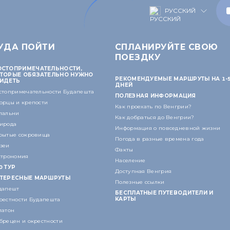
РУССКИЙ
УДА ПОЙТИ
СПЛАНИРУЙТЕ СВОЮ
ПОЕЗДКУ
СТОПРИМЕЧАТЕЛЬНОСТИ,
ТОРЫЕ ОБЯЗАТЕЛЬНО НУЖНО
РЕКОМЕНДУЕМЫЕ МАРШРУТЫ НА 1-
ИДЕТЬ
ДНЕЙ
стопримечательности Будапешта
ПОЛЕЗНАЯ ИНФОРМАЦИЯ
орцы и крепости
Как проехать по Венгрии?
пальни
Как добраться до Венгрии?
ирода
Информация о повседневной жизни
рытые сокровища
Погода в разные времена года
зеи
Факты
строномия
Население
0 ТУР
Доступная Венгрия
ТЕРЕСНЫЕ МАРШРУТЫ
Полезные ссылки
дапешт
БЕСПЛАТНЫЕ ПУТЕВОДИТЕЛИ И
КАРТЫ
рестности Будапешта
латон
брецен и окрестности