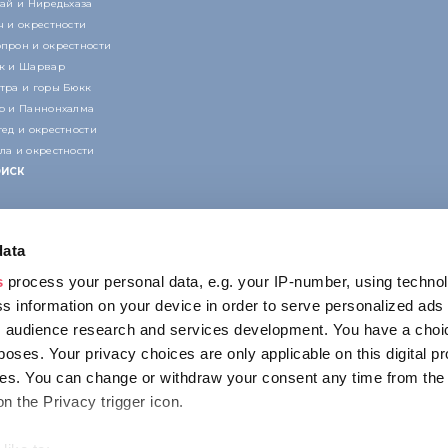
кай и Ниредьхаза
ч и окрестности
прон и окрестности
к и Шарвар
тра и горы Бюкк
р и Паннонхалма
гед и окрестности
ла и окрестности
ИСК
data
s
process your personal data, e.g. your IP-number, using techno
s information on your device in order to serve personalized ads
 audience research and services development. You have a choi
КОНТАКТ
poses. Your privacy choices are only applicable on this digital p
1123 Budapest,
s. You can change or withdraw your consent any time from the
Alkotás utca 19
on the Privacy trigger icon.
+36 1 4888 700