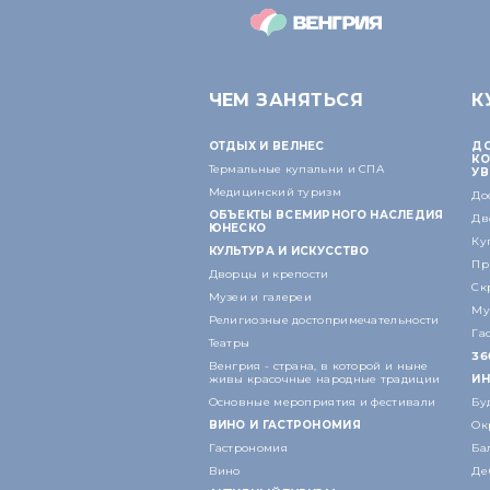
ЧЕМ ЗАНЯТЬСЯ
К
ОТДЫХ И ВЕЛНЕС
ДО
КО
Термальные купальни и СПА
УВ
Медицинский туризм
До
ОБЪЕКТЫ ВСЕМИРНОГО НАСЛЕДИЯ
Дв
ЮНЕСКО
Ку
КУЛЬТУРА И ИСКУССТВО
Пр
Дворцы и крепости
Ск
Музеи и галереи
Му
Религиозные достопримечательности
Га
Театры
36
Венгрия - страна, в которой и ныне
живы красочные народные традиции
ИН
Основные мероприятия и фестивали
Бу
ВИНО И ГАСТРОНОМИЯ
Ок
Гастрономия
Ба
Вино
Де