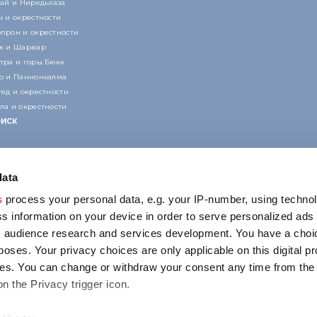
кай и Ниредьхаза
ч и окрестности
прон и окрестности
к и Шарвар
тра и горы Бюкк
р и Паннонхалма
гед и окрестности
ла и окрестности
ИСК
data
s
process your personal data, e.g. your IP-number, using techno
s information on your device in order to serve personalized ads
 audience research and services development. You have a choi
КОНТАКТ
poses. Your privacy choices are only applicable on this digital p
1123 Budapest,
s. You can change or withdraw your consent any time from the
Alkotás utca 19
on the Privacy trigger icon.
+36 1 4888 700