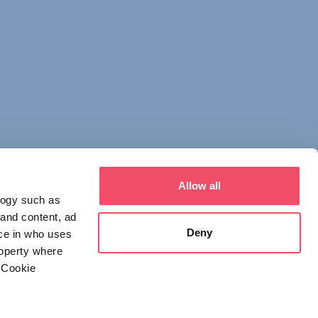
Allow all
logy such as
 and content, ad
Deny
ce in who uses
roperty where
 Cookie