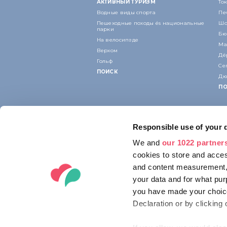
АКТИВНЫЙ ТУРИЗМ
То
Водные виды спорта
Пе
Пешеходные походы és национальные
Шо
парки
Бю
На велосипеде
Ма
Верхом
Дё
Гольф
Се
ПОИСК
Дю
ПО
Responsible use of your 
We and
our 1022 partner
cookies to store and acces
and content measurement,
your data and for what pur
you have made your choice
Declaration or by clicking 