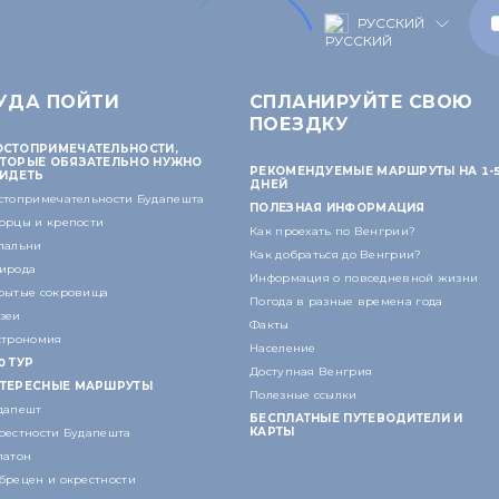
РУССКИЙ
УДА ПОЙТИ
СПЛАНИРУЙТЕ СВОЮ
ПОЕЗДКУ
СТОПРИМЕЧАТЕЛЬНОСТИ,
ТОРЫЕ ОБЯЗАТЕЛЬНО НУЖНО
РЕКОМЕНДУЕМЫЕ МАРШРУТЫ НА 1-
ИДЕТЬ
ДНЕЙ
стопримечательности Будапешта
ПОЛЕЗНАЯ ИНФОРМАЦИЯ
орцы и крепости
Как проехать по Венгрии?
пальни
Как добраться до Венгрии?
ирода
Информация о повседневной жизни
рытые сокровища
Погода в разные времена года
зеи
Факты
строномия
Население
0 ТУР
Доступная Венгрия
ТЕРЕСНЫЕ МАРШРУТЫ
Полезные ссылки
дапешт
БЕСПЛАТНЫЕ ПУТЕВОДИТЕЛИ И
КАРТЫ
рестности Будапешта
латон
брецен и окрестности