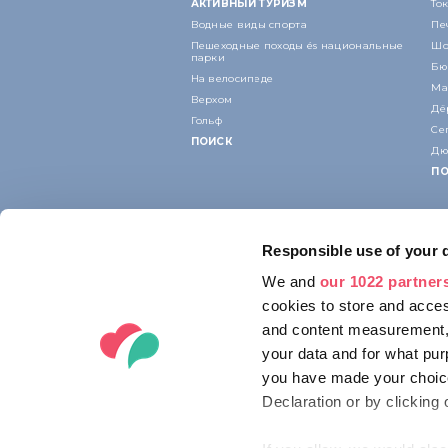
АКТИВНЫЙ ТУРИЗМ
То
Водные виды спорта
Пе
Пешеходные походы és национальные
Шо
парки
Бю
На велосипеде
Ма
Верхом
Дё
Гольф
Се
ПОИСК
Дю
ПО
Responsible use of your 
We and
our 1022 partner
cookies to store and acces
and content measurement,
your data and for what pur
you have made your choice
Declaration or by clicking 