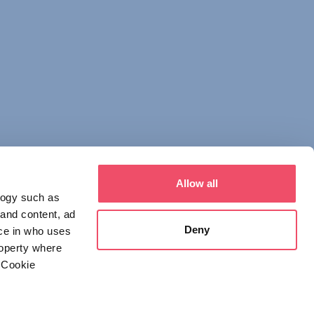
Allow all
logy such as
 and content, ad
Deny
ce in who uses
roperty where
 Cookie