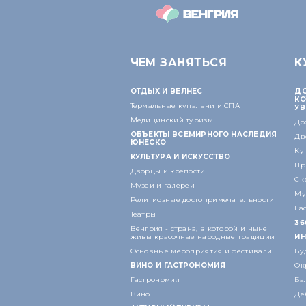
ЧЕМ ЗАНЯТЬСЯ
К
ОТДЫХ И ВЕЛНЕС
ДО
КО
Термальные купальни и СПА
УВ
Медицинский туризм
До
ОБЪЕКТЫ ВСЕМИРНОГО НАСЛЕДИЯ
Дв
ЮНЕСКО
Ку
КУЛЬТУРА И ИСКУССТВО
Пр
Дворцы и крепости
Ск
Музеи и галереи
Му
Религиозные достопримечательности
Га
Театры
36
Венгрия - страна, в которой и ныне
живы красочные народные традиции
ИН
Основные мероприятия и фестивали
Бу
ВИНО И ГАСТРОНОМИЯ
Ок
Гастрономия
Ба
Вино
Де