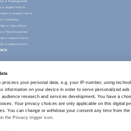
кай и Ниредьхаза
ч и окрестности
прон и окрестности
к и Шарвар
тра и горы Бюкк
р и Паннонхалма
гед и окрестности
ла и окрестности
ИСК
data
s
process your personal data, e.g. your IP-number, using techno
s information on your device in order to serve personalized ads
 audience research and services development. You have a choi
КОНТАКТ
poses. Your privacy choices are only applicable on this digital p
1123 Budapest,
s. You can change or withdraw your consent any time from the
Alkotás utca 19
on the Privacy trigger icon.
+36 1 4888 700