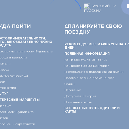
РУССКИЙ
УДА ПОЙТИ
СПЛАНИРУЙТЕ СВОЮ
ПОЕЗДКУ
СТОПРИМЕЧАТЕЛЬНОСТИ,
ТОРЫЕ ОБЯЗАТЕЛЬНО НУЖНО
РЕКОМЕНДУЕМЫЕ МАРШРУТЫ НА 1-
ИДЕТЬ
ДНЕЙ
стопримечательности Будапешта
ПОЛЕЗНАЯ ИНФОРМАЦИЯ
орцы и крепости
Как проехать по Венгрии?
пальни
Как добраться до Венгрии?
ирода
Информация о повседневной жизни
рытые сокровища
Погода в разные времена года
зеи
Факты
строномия
Население
0 ТУР
Доступная Венгрия
ТЕРЕСНЫЕ МАРШРУТЫ
Полезные ссылки
дапешт
БЕСПЛАТНЫЕ ПУТЕВОДИТЕЛИ И
КАРТЫ
рестности Будапешта
латон
брецен и окрестности