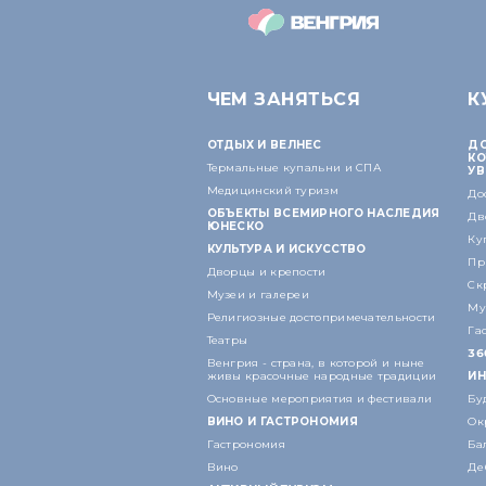
ЧЕМ ЗАНЯТЬСЯ
К
ОТДЫХ И ВЕЛНЕС
ДО
КО
Термальные купальни и СПА
УВ
Медицинский туризм
До
ОБЪЕКТЫ ВСЕМИРНОГО НАСЛЕДИЯ
Дв
ЮНЕСКО
Ку
КУЛЬТУРА И ИСКУССТВО
Пр
Дворцы и крепости
Ск
Музеи и галереи
Му
Религиозные достопримечательности
Га
Театры
36
Венгрия - страна, в которой и ныне
живы красочные народные традиции
ИН
Основные мероприятия и фестивали
Бу
ВИНО И ГАСТРОНОМИЯ
Ок
Гастрономия
Ба
Вино
Де