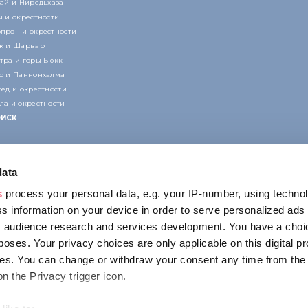
кай и Ниредьхаза
ч и окрестности
прон и окрестности
к и Шарвар
тра и горы Бюкк
р и Паннонхалма
гед и окрестности
ла и окрестности
ИСК
data
s
process your personal data, e.g. your IP-number, using techno
s information on your device in order to serve personalized ads
 audience research and services development. You have a choi
КОНТАКТ
poses. Your privacy choices are only applicable on this digital p
1123 Budapest,
s. You can change or withdraw your consent any time from the
Alkotás utca 19
on the Privacy trigger icon.
+36 1 4888 700