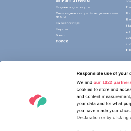
АКТИВНЫЙ ТУРИЗМ
То
Водные виды спорта
Пе
Пешеходные походы és национальные
Шо
парки
Бю
На велосипеде
Ма
Верхом
Дё
Гольф
Се
ПОИСК
Дю
ПО
Responsible use of your 
We and
our 1022 partner
cookies to store and acces
and content measurement,
your data and for what pur
you have made your choice
Declaration or by clicking 