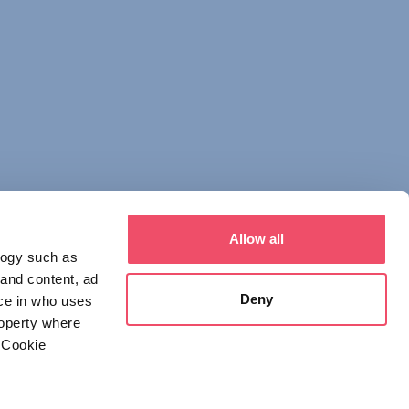
Allow all
logy such as
 and content, ad
Deny
ce in who uses
roperty where
 Cookie