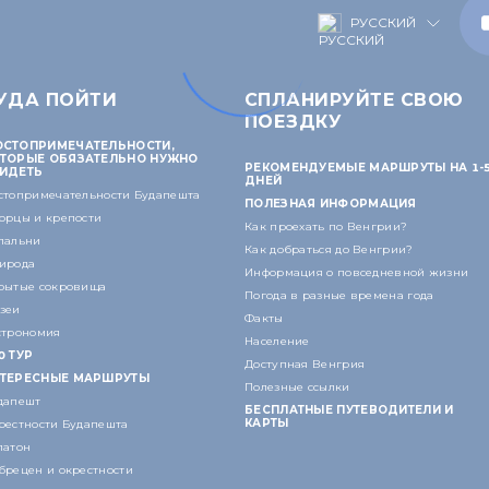
РУССКИЙ
УДА ПОЙТИ
СПЛАНИРУЙТЕ СВОЮ
ПОЕЗДКУ
СТОПРИМЕЧАТЕЛЬНОСТИ,
ТОРЫЕ ОБЯЗАТЕЛЬНО НУЖНО
РЕКОМЕНДУЕМЫЕ МАРШРУТЫ НА 1-
ИДЕТЬ
ДНЕЙ
стопримечательности Будапешта
ПОЛЕЗНАЯ ИНФОРМАЦИЯ
орцы и крепости
Как проехать по Венгрии?
пальни
Как добраться до Венгрии?
ирода
Информация о повседневной жизни
рытые сокровища
Погода в разные времена года
зеи
Факты
строномия
Население
0 ТУР
Доступная Венгрия
ТЕРЕСНЫЕ МАРШРУТЫ
Полезные ссылки
дапешт
БЕСПЛАТНЫЕ ПУТЕВОДИТЕЛИ И
КАРТЫ
рестности Будапешта
латон
брецен и окрестности