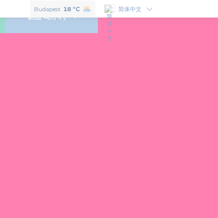
如果想了解匈牙利的味道，就必须尝一尝以下6个匈牙利特色美食！
Budapest
18 °C
简体中文
畅游匈牙利