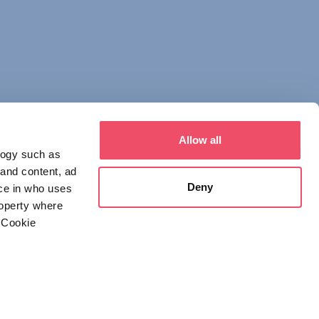
Allow all
logy such as
 and content, ad
Deny
ce in who uses
roperty where
 Cookie
everal meters