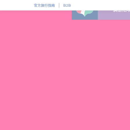
联合国教科文组织世界遗产
官方旅行指南
B2B
缤纷活