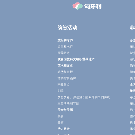
缤纷活动
非
放松和疗养
必
温泉和水疗
布
康养旅游
城
联合国教科文组织世界遗产
浴
艺术和文化
隐
城堡和宫殿
博
博物馆和画廊
美
宗教景点
全
剧院
旅
多姿多彩、源远流长的匈牙利民间传统
布
主要活动和节日
布
美食与美酒
巴
美食
德
美酒
托
活力旅游
佩