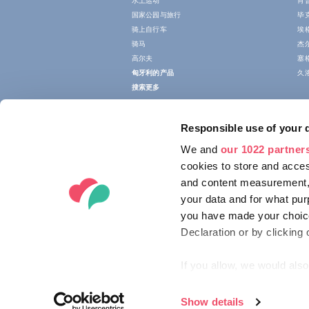
水上运动
肖
国家公园与旅行
毕
骑上自行车
埃
骑马
杰
高尔夫
塞
匈牙利的产品
久
搜索更多
Responsible use of your 
We and
our 1022 partner
cookies to store and acces
and content measurement,
your data and for what pur
you have made your choice
Declaration or by clicking 
If you allow, we would also 
Collect information ab
Identify your device by
Show details