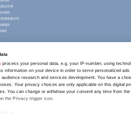
普朗地区
克和沙尔堡
格尔地区
尔和潘诺豪尔玛
格德地区
洛地区
data
s
process your personal data, e.g. your IP-number, using techno
s information on your device in order to serve personalized ads
 audience research and services development. You have a choi
poses. Your privacy choices are only applicable on this digital p
联系我们
s. You can change or withdraw your consent any time from the
1123 Budapest,
on the Privacy trigger icon.
Alkotás utca 19
+36 1 4888 700
like to:
out your geographical location which can be accurate to within s
 actively scanning it for specific characteristics (fingerprinting)