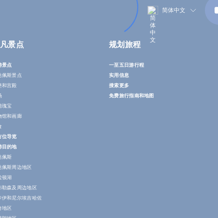
简体中文
凡景点
规划旅程
游景点
一至五日游行程
达佩斯景点
实用信息
堡和宫殿
搜索更多
场
免费旅行指南和地图
秘瑰宝
物馆和画廊
食
方位导览
游目的地
达佩斯
达佩斯周边地区
拉顿湖
布勒森及周边地区
卡伊和尼尔埃吉哈佐
奇地区