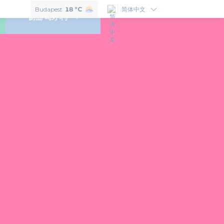
如果想了解匈牙利的味道，就必须尝一尝以下6个匈牙利特色美食！
Budapest
18 °C
简体中文
畅游匈牙利