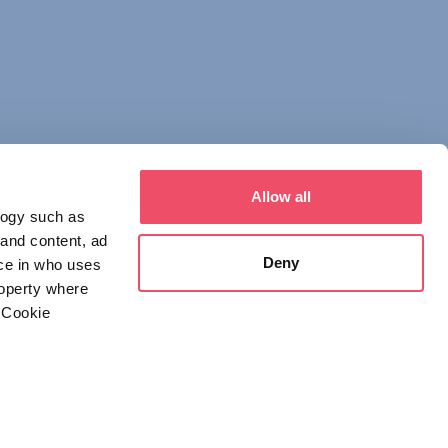
Allow all
logy such as
 and content, ad
Deny
ce in who uses
roperty where
 Cookie
everal meters