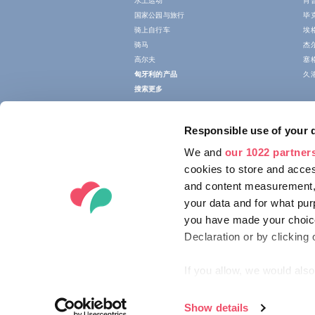
水上运动
肖
国家公园与旅行
毕
骑上自行车
埃
骑马
杰
高尔夫
塞
匈牙利的产品
久
搜索更多
Responsible use of your 
We and
our 1022 partner
cookies to store and acces
and content measurement,
your data and for what pur
you have made your choice
Declaration or by clicking 
If you allow, we would also 
Collect information ab
Identify your device by
Show details