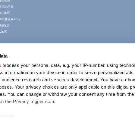
普朗地区
克和沙尔堡
格尔地区
尔和潘诺豪尔玛
格德地区
洛地区
data
s
process your personal data, e.g. your IP-number, using techno
s information on your device in order to serve personalized ads
 audience research and services development. You have a choi
poses. Your privacy choices are only applicable on this digital p
联系我们
s. You can change or withdraw your consent any time from the
1123 Budapest,
on the Privacy trigger icon.
Alkotás utca 19
+36 1 4888 700
like to:
out your geographical location which can be accurate to within s
 actively scanning it for specific characteristics (fingerprinting)