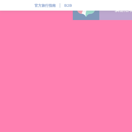
联合国教科文组织世界遗产
官方旅行指南
B2B
缤纷活