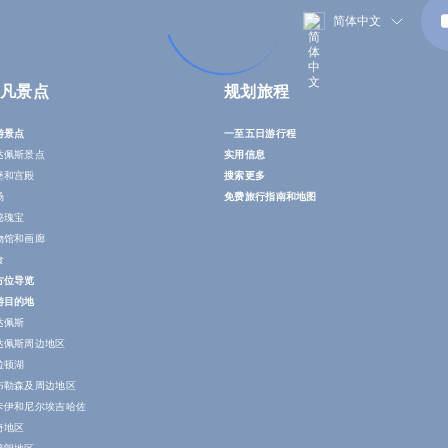
简体中文
凡景点
规划旅程
游景点
一至五日游行程
达佩斯景点
实用信息
堡和宫殿
搜索更多
场
免费旅行指南和地图
秘瑰宝
物馆和画廊
食
方位导览
游目的地
达佩斯
达佩斯周边地区
拉顿湖
布勒森及周边地区
卡伊和尼尔埃吉哈佐
奇地区