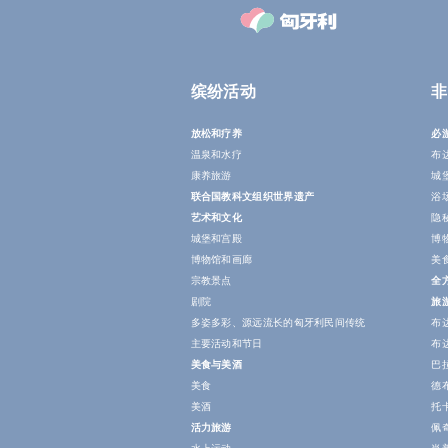
缤纷活动
非
放松和疗养
必
温泉和水疗
布
康养旅游
城
联合国教科文组织世界遗产
浴
艺术和文化
隐
城堡和宫殿
博
博物馆和画廊
美
宗教景点
全
剧院
旅
多姿多彩、源远流长的匈牙利民间传统
布
主要活动和节日
布
美食与美酒
巴
美食
德
美酒
托
活力旅游
佩