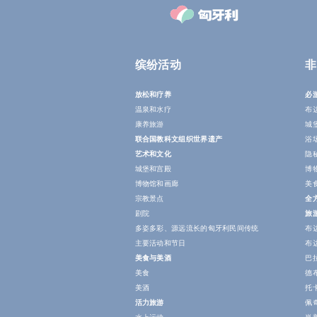
缤纷活动
非
放松和疗养
必
温泉和水疗
布
康养旅游
城
联合国教科文组织世界遗产
浴
艺术和文化
隐
城堡和宫殿
博
博物馆和画廊
美
宗教景点
全
剧院
旅
多姿多彩、源远流长的匈牙利民间传统
布
主要活动和节日
布
美食与美酒
巴
美食
德
美酒
托
活力旅游
佩