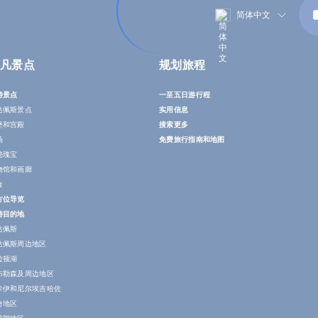
简体中文
凡景点
规划旅程
游景点
一至五日游行程
达佩斯景点
实用信息
堡和宫殿
搜索更多
场
免费旅行指南和地图
秘瑰宝
物馆和画廊
食
方位导览
游目的地
达佩斯
达佩斯周边地区
拉顿湖
布勒森及周边地区
卡伊和尼尔埃吉哈佐
奇地区