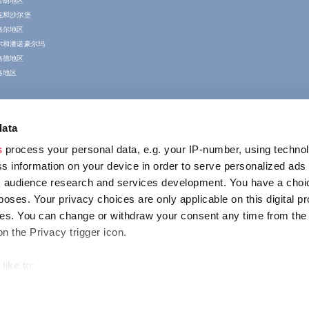
普朗地区
克和沙尔堡
格尔地区
尔和潘诺豪尔玛
格德地区
洛地区
data
s
process your personal data, e.g. your IP-number, using techno
s information on your device in order to serve personalized ads
 audience research and services development. You have a choi
poses. Your privacy choices are only applicable on this digital p
联系我们
s. You can change or withdraw your consent any time from the
1123 Budapest,
on the Privacy trigger icon.
Alkotás utca 19
+36 1 4888 700
like to:
out your geographical location which can be accurate to within s
 actively scanning it for specific characteristics (fingerprinting)