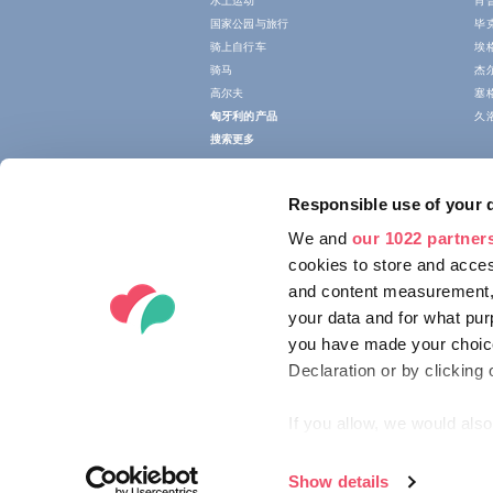
水上运动
肖
国家公园与旅行
毕
骑上自行车
埃
骑马
杰
高尔夫
塞
匈牙利的产品
久
搜索更多
Responsible use of your 
We and
our 1022 partner
cookies to store and acces
and content measurement,
your data and for what pur
you have made your choice
Declaration or by clicking 
If you allow, we would also 
Collect information ab
Identify your device by
Show details