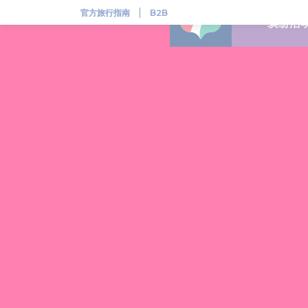
联合国教科文组织世界遗产
官方旅行指南
B2B
缤纷活