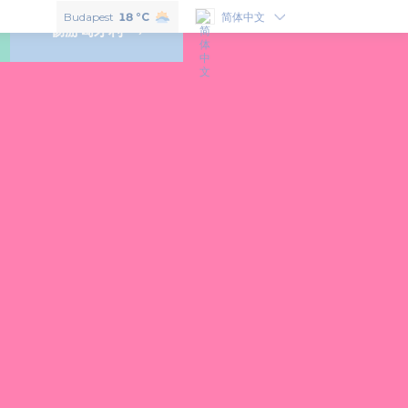
如果想了解匈牙利的味道，就必须尝一尝以下6个匈牙利特色美食！
Budapest
18 °C
简体中文
畅游匈牙利