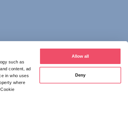
Allow all
logy such as
 and content, ad
Deny
ce in who uses
roperty where
 Cookie
everal meters