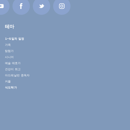
테마
1~5일차 일정
가족
탐험가
시니어
예술 애호가
건강이 최고
아드레날린 중독자
커플
식도락가