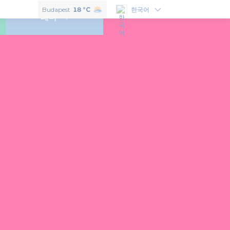
헝가리의 맛보고 싶으신다면 이 6개의 훈가리쿰을 꼭 구매하셔야 합니다.
Budapest
18 °C
한국어
테마