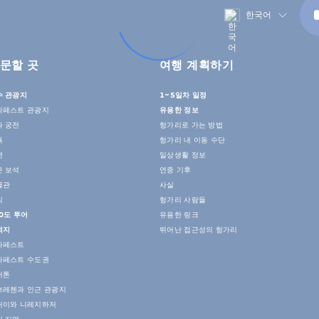
한국어
문할 곳
여행 계획하기
수 관광지
1~5일차 일정
다페스트 관광지
유용한 정보
과 궁전
헝가리로 가는 방법
욕
헝가리 내 이동 수단
연
일상생활 정보
은 보석
연중 기후
물관
사실
식
헝가리 사람들
0도 투어
유용한 링크
적지
뛰어난 접근성의 헝가리
다페스트
다페스트 수도권
러톤
브레첸과 인근 관광지
커이와 니레지하저