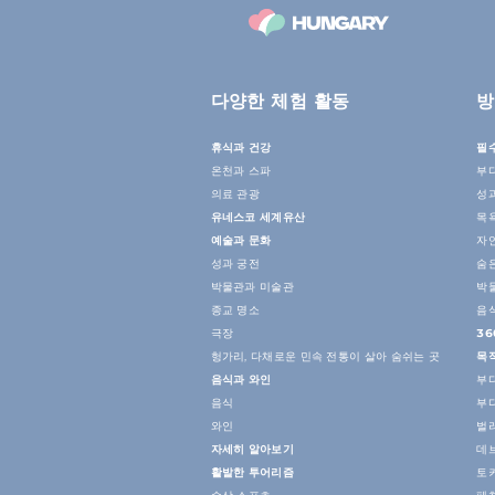
다양한 체험 활동
방
휴식과 건강
필
온천과 스파
부
의료 관광
성
유네스코 세계유산
목
예술과 문화
자
성과 궁전
숨
박물관과 미술관
박
종교 명소
음
극장
36
헝가리, 다채로운 민속 전통이 살아 숨쉬는 곳
목
음식과 와인
부
음식
부
와인
벌
자세히 알아보기
데
활발한 투어리즘
토