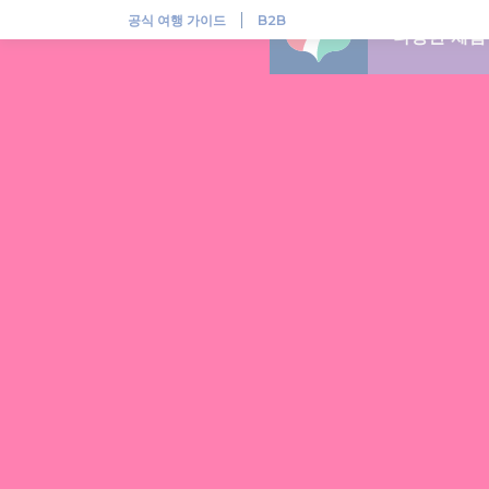
헝가리, 다채로운 민속 전통이 살아 숨쉬는 곳
공식 여행 가이드
B2B
다양한 체험