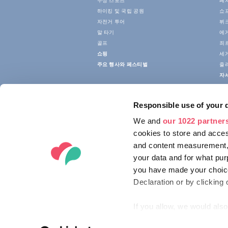
수상 스포츠
페
하이킹 및 국립 공원
쇼
자전거 투어
뷔크
말 타기
에
골프
죄
쇼핑
세
주요 행사와 페스티벌
줄
자
Responsible use of your 
We and
our 1022 partner
cookies to store and acces
and content measurement,
your data and for what pur
you have made your choice
Declaration or by clicking 
If you allow, we would also 
Collect information ab