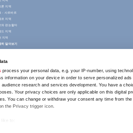
치 지역
프론 지역
 - 사르바르
게르 지역
르와 판논할마
게드 지역
러 지역
세히 알아보기
data
s
process your personal data, e.g. your IP-number, using techno
s information on your device in order to serve personalized ads
 audience research and services development. You have a choi
poses. Your privacy choices are only applicable on this digital p
접촉
s. You can change or withdraw your consent any time from the
1123 Budapest,
on the Privacy trigger icon.
Alkotás utca 19
+36 1 4888 700
like to:
out your geographical location which can be accurate to within s