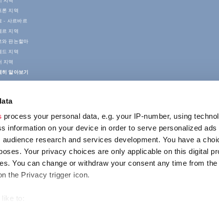
치 지역
프론 지역
 - 사르바르
게르 지역
르와 판논할마
게드 지역
러 지역
세히 알아보기
data
s
process your personal data, e.g. your IP-number, using techno
s information on your device in order to serve personalized ads
 audience research and services development. You have a choi
poses. Your privacy choices are only applicable on this digital p
접촉
s. You can change or withdraw your consent any time from the
1123 Budapest,
on the Privacy trigger icon.
Alkotás utca 19
+36 1 4888 700
like to:
out your geographical location which can be accurate to within s