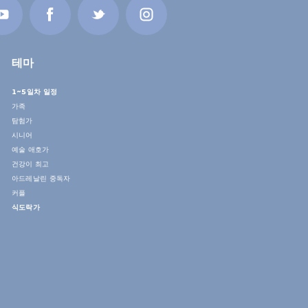
테마
1~5일차 일정
가족
탐험가
시니어
예술 애호가
건강이 최고
아드레날린 중독자
커플
식도락가