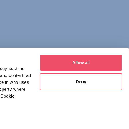
Allow all
logy such as
 and content, ad
Deny
ce in who uses
roperty where
 Cookie
everal meters