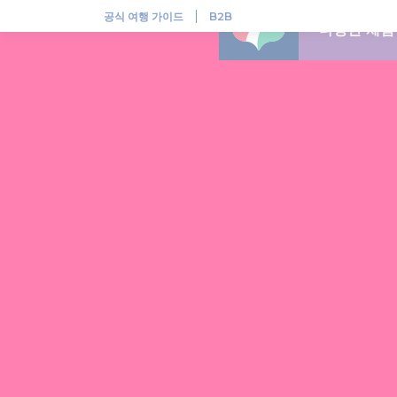
헝가리, 다채로운 민속 전통이 살아 숨쉬는 곳
공식 여행 가이드
B2B
다양한 체험