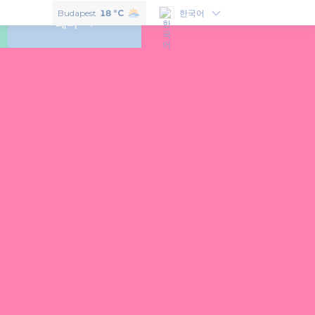
헝가리의 맛보고 싶으신다면 이 6개의 훈가리쿰을 꼭 구매하셔야 합니다.
Budapest
18 °C
한국어
테마