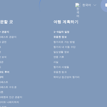
한국어
문할 곳
여행 계획하기
수 관광지
1~5일차 일정
다페스트 관광지
유용한 정보
과 궁전
헝가리로 가는 방법
욕
헝가리 내 이동 수단
연
일상생활 정보
은 보석
연중 기후
물관
사실
식
헝가리 사람들
0도 투어
유용한 링크
적지
뛰어난 접근성의 헝가리
다페스트
다페스트 수도권
러톤
브레첸과 인근 관광지
커이와 니레지하저