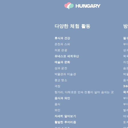
다양한 체험 활동
방
휴식과 건강
필
온천과 스파
부
의료 관광
성
유네스코 세계유산
목
예술과 문화
자
성과 궁전
숨
박물관과 미술관
박
종교 명소
음
극장
36
헝가리, 다채로운 민속 전통이 살아 숨쉬는 곳
목
음식과 와인
부
음식
부
와인
벌
자세히 알아보기
데
활발한 투어리즘
토