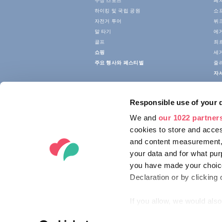
수상 스포츠
페
하이킹 및 국립 공원
쇼
자전거 투어
뷔크
말 타기
에
골프
죄
쇼핑
세
주요 행사와 페스티벌
줄
자
Responsible use of your 
We and
our 1022 partner
cookies to store and acces
and content measurement,
your data and for what pur
you have made your choice
Declaration or by clicking 
If you allow, we would also 
Collect information ab