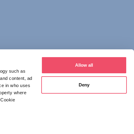
Allow all
logy such as
 and content, ad
Deny
ce in who uses
roperty where
 Cookie
everal meters