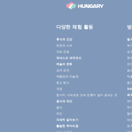
다양한 체험 활동
방
휴식과 건강
필
온천과 스파
부
의료 관광
성
유네스코 세계유산
목
예술과 문화
자
성과 궁전
숨
박물관과 미술관
박
종교 명소
음
극장
36
헝가리, 다채로운 민속 전통이 살아 숨쉬는 곳
목
음식과 와인
부
음식
부
와인
벌
자세히 알아보기
데
활발한 투어리즘
토