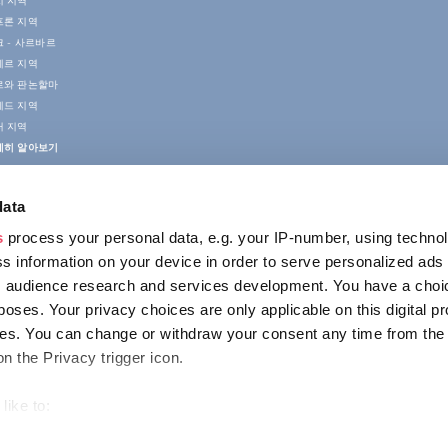
치 지역
프론 지역
 - 사르바르
게르 지역
르와 판논할마
게드 지역
러 지역
세히 알아보기
data
s
process your personal data, e.g. your IP-number, using techno
s information on your device in order to serve personalized ads
 audience research and services development. You have a choi
poses. Your privacy choices are only applicable on this digital p
접촉
s. You can change or withdraw your consent any time from the
1123 Budapest,
on the Privacy trigger icon.
Alkotás utca 19
+36 1 4888 700
like to:
out your geographical location which can be accurate to within s