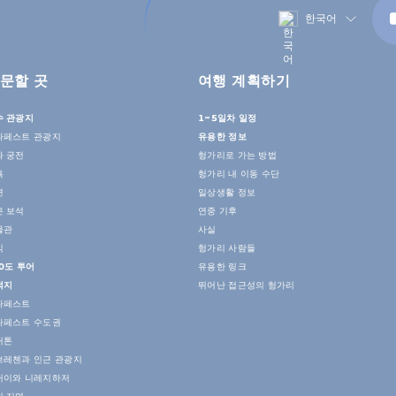
한국어
문할 곳
여행 계획하기
수 관광지
1~5일차 일정
다페스트 관광지
유용한 정보
과 궁전
헝가리로 가는 방법
욕
헝가리 내 이동 수단
연
일상생활 정보
은 보석
연중 기후
물관
사실
식
헝가리 사람들
0도 투어
유용한 링크
적지
뛰어난 접근성의 헝가리
다페스트
다페스트 수도권
러톤
브레첸과 인근 관광지
커이와 니레지하저