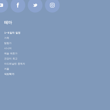
테마
1~5일차 일정
가족
탐험가
시니어
예술 애호가
건강이 최고
아드레날린 중독자
커플
식도락가