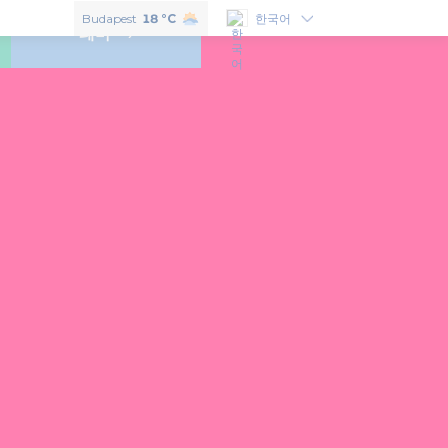
헝가리의 맛보고 싶으신다면 이 6개의 훈가리쿰을 꼭 구매하셔야 합니다.
Budapest
18 °C
한국어
테마