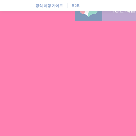
헝가리, 다채로운 민속 전통이 살아 숨쉬는 곳
공식 여행 가이드
B2B
다양한 체험