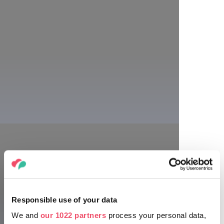
버더초니(Badacsony)의 와인 테라스
Responsible use of your data
요리를 경험하려면 버더초니에 방문해 보세요. 호숫가의 탁 트인 전
We and
our 1022 partners
process your personal data,
망을 감상할 수 있는 수많은 와인 테라스가 가족 저장고의 즐거움을