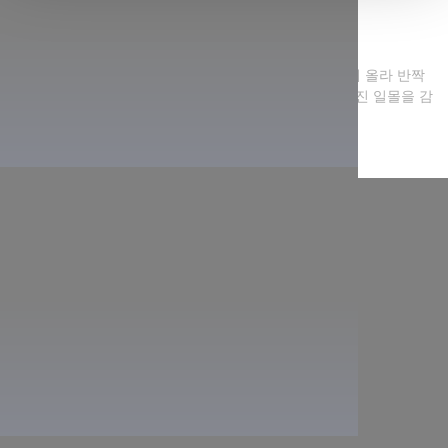
We use cookies to personalise content and ads, to
그림같은 풍경
provide social media features and to analyse our traffic.
We also share information about your use of our site with
발라톤 호수 주변에 30개 이상 설치된 전망대 중 하나에 올라 반짝
our social media, advertising and analytics partners who
이는 호수와 화산 산의 풍경을 즐기거나 보트를 타고 멋진 일몰을 감
상하세요!
may combine it with other information that you’ve
provided to them or that they’ve collected from your use
of their services.