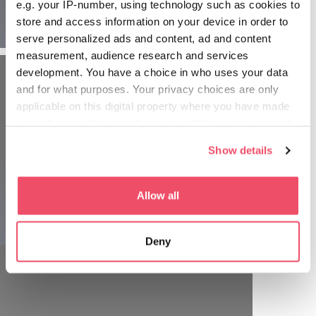
e.g. your IP-number, using technology such as cookies to
제공합니다.
store and access information on your device in order to
serve personalized ads and content, ad and content
measurement, audience research and services
development. You have a choice in who uses your data
and for what purposes. Your privacy choices are only
applicable on this digital property where you have made
your choices. You can change or withdraw your consent
any time from the Cookie Declaration or by clicking on
Show details
the Privacy trigger icon.
If you allow, we would also like to:
Allow all
Collect information about your geographical location
which can be accurate to within several meters
Deny
Identify your device by actively scanning it for
specific characteristics (fingerprinting)
Find out more about how your personal data is processed
and set your preferences in the
details section
.