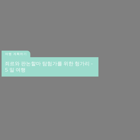
여행 계획하기
죄르와 판논할마 탐험가를 위한 헝가리 -
5 일 여행