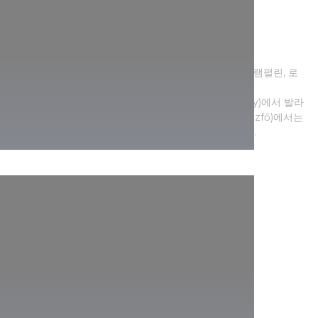
발라톤 호수 주변의 어드벤처 파크
가족과 함께 하루종일 모험과 암벽 클라이밍, 활쏘기, 트램펄린, 로
프 와 장애물 코스를 즐긴 후 지쳤다면 발라톤보글라르
(Balatonboglár)의 글로브 천문대(Globe Observatory)에서 발라
톤 호수의 풍경을 감상하세요. 발라톤퓌죄푀(Balatonfűzfő)에서는
일년 내내 봅슬레이를 탈 수 있으며 자마르디(Zamárdi).