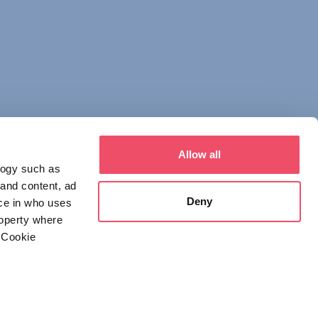
Allow all
logy such as
 and content, ad
Deny
ce in who uses
roperty where
 Cookie
everal meters