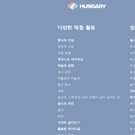
다양한 체험 활동
방
휴식과 건강
필
온천과 스파
부
의료 관광
성
유네스코 세계유산
목
예술과 문화
자
성과 궁전
숨
박물관과 미술관
박
종교 명소
음
극장
36
헝가리, 다채로운 민속 전통이 살아 숨쉬는 곳
목
음식과 와인
부
음식
부
와인
벌
자세히 알아보기
데
활발한 투어리즘
토