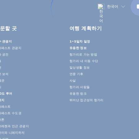
한국어
문할 곳
여행 계획하기
수 관광지
1~5일차 일정
다페스트 관광지
유용한 정보
과 궁전
헝가리로 가는 방법
욕
헝가리 내 이동 수단
연
일상생활 정보
은 보석
연중 기후
물관
사실
식
헝가리 사람들
0도 투어
유용한 링크
적지
뛰어난 접근성의 헝가리
다페스트
다페스트 수도권
러톤
브레첸과 인근 관광지
커이와 니레지하저