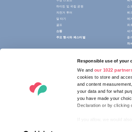
수상 스포츠
페
하이킹 및 국립 공원
쇼
자전거 투어
뷔크
말 타기
에
골프
죄
쇼핑
세
주요 행사와 페스티벌
줄
자
Responsible use of your 
We and
our 1022 partner
cookies to store and acces
and content measurement,
your data and for what pur
you have made your choice
Declaration or by clicking 
If you allow, we would also 
Collect information ab