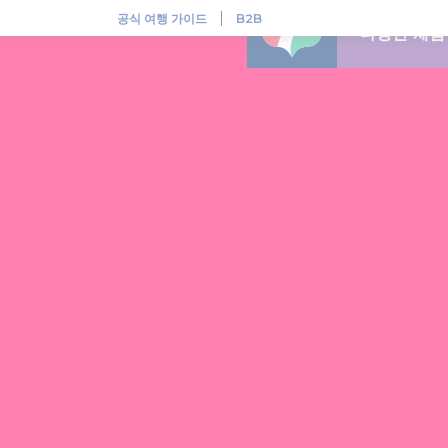
헝가리, 다채로운 민속 전통이 살아 숨쉬는 곳
공식 여행 가이드
B2B
다양한 체험