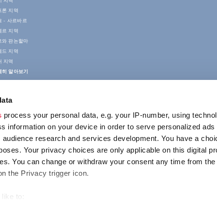
치 지역
프론 지역
 - 사르바르
게르 지역
르와 판논할마
게드 지역
러 지역
세히 알아보기
data
s
process your personal data, e.g. your IP-number, using techno
s information on your device in order to serve personalized ads
 audience research and services development. You have a choi
poses. Your privacy choices are only applicable on this digital p
접촉
s. You can change or withdraw your consent any time from the
1123 Budapest,
on the Privacy trigger icon.
Alkotás utca 19
+36 1 4888 700
like to:
out your geographical location which can be accurate to within s