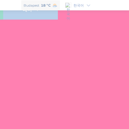
헝가리의 맛보고 싶으신다면 이 6개의 훈가리쿰을 꼭 구매하셔야 합니다.
Budapest
18 °C
한국어
테마