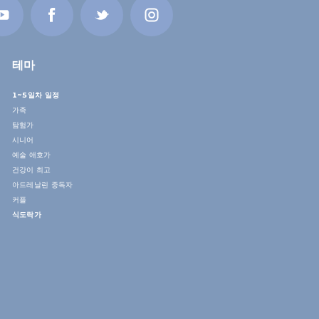
테마
1~5일차 일정
가족
탐험가
시니어
예술 애호가
건강이 최고
아드레날린 중독자
커플
식도락가