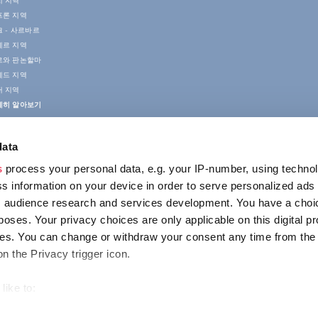
치 지역
프론 지역
 - 사르바르
게르 지역
르와 판논할마
게드 지역
러 지역
세히 알아보기
data
s
process your personal data, e.g. your IP-number, using techno
s information on your device in order to serve personalized ads
 audience research and services development. You have a choi
poses. Your privacy choices are only applicable on this digital p
접촉
s. You can change or withdraw your consent any time from the
1123 Budapest,
on the Privacy trigger icon.
Alkotás utca 19
+36 1 4888 700
like to:
out your geographical location which can be accurate to within s