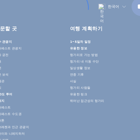
한국어
문할 곳
여행 계획하기
수 관광지
1~5일차 일정
다페스트 관광지
유용한 정보
과 궁전
헝가리로 가는 방법
욕
헝가리 내 이동 수단
연
일상생활 정보
은 보석
연중 기후
물관
사실
식
헝가리 사람들
0도 투어
유용한 링크
적지
뛰어난 접근성의 헝가리
다페스트
다페스트 수도권
러톤
브레첸과 인근 관광지
커이와 니레지하저