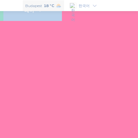
헝가리의 맛보고 싶으신다면 이 6개의 훈가리쿰을 꼭 구매하셔야 합니다.
Budapest
18 °C
한국어
테마