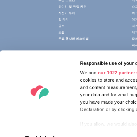
수상 스포츠
페
하이킹 및 국립 공원
쇼
자전거 투어
뷔크
말 타기
에
골프
죄
쇼핑
세
주요 행사와 페스티벌
줄
자
Responsible use of your 
We and
our 1022 partner
cookies to store and acces
and content measurement,
your data and for what pur
you have made your choice
Declaration or by clicking 
If you allow, we would also 
Collect information ab