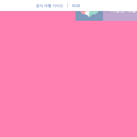
헝가리, 다채로운 민속 전통이 살아 숨쉬는 곳
공식 여행 가이드
B2B
다양한 체험