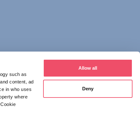
Allow all
logy such as
 and content, ad
Deny
ce in who uses
roperty where
 Cookie
everal meters