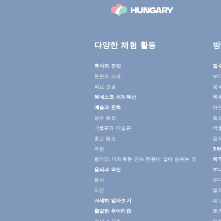
다양한 체험 활동
방
휴식과 건강
필
온천과 스파
부
의료 관광
성
유네스코 세계유산
목
예술과 문화
자
성과 궁전
숨
박물관과 미술관
박
종교 명소
음
극장
36
헝가리, 다채로운 민속 전통이 살아 숨쉬는 곳
목
음식과 와인
부
음식
부
와인
벌
자세히 알아보기
데
활발한 투어리즘
토