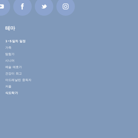
테마
1~5일차 일정
가족
탐험가
시니어
예술 애호가
건강이 최고
아드레날린 중독자
커플
식도락가