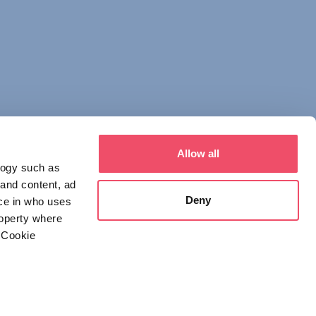
Allow all
logy such as
 and content, ad
Deny
ce in who uses
roperty where
 Cookie
everal meters