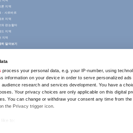
치 지역
프론 지역
 - 사르바르
게르 지역
르와 판논할마
게드 지역
러 지역
세히 알아보기
data
s
process your personal data, e.g. your IP-number, using techno
s information on your device in order to serve personalized ads
 audience research and services development. You have a choi
poses. Your privacy choices are only applicable on this digital p
접촉
s. You can change or withdraw your consent any time from the
1123 Budapest,
on the Privacy trigger icon.
Alkotás utca 19
+36 1 4888 700
like to:
out your geographical location which can be accurate to within s