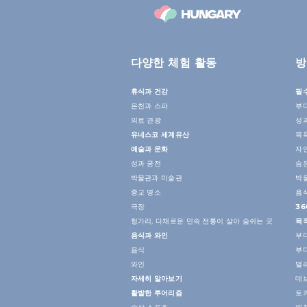
다양한 체험 활동
방
휴식과 건강
필
온천과 스파
부
의료 관광
성
유네스코 세계유산
목
예술과 문화
자
성과 궁전
숨
박물관과 미술관
박
종교 명소
음
극장
36
헝가리, 다채로운 민속 전통이 살아 숨쉬는 곳
목
음식과 와인
부
음식
부
와인
벌
자세히 알아보기
데
활발한 투어리즘
토