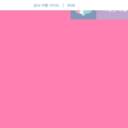
헝가리, 다채로운 민속 전통이 살아 숨쉬는 곳
공식 여행 가이드
B2B
다양한 체험