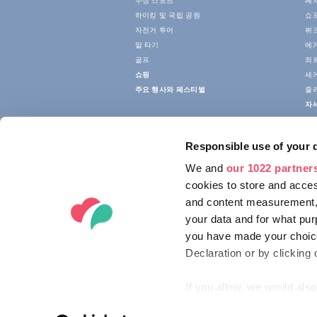
수상 스포츠
페
하이킹 및 국립 공원
쇼
자전거 투어
뷔크
말 타기
에
골프
죄
쇼핑
세
주요 행사와 페스티벌
줄
자
Responsible use of your 
We and
our 1022 partner
cookies to store and acces
and content measurement,
your data and for what pur
you have made your choice
Declaration or by clicking 
If you allow, we would also 
Collect information ab