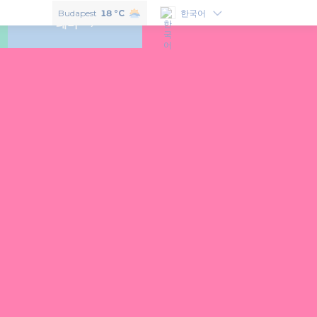
헝가리의 맛보고 싶으신다면 이 6개의 훈가리쿰을 꼭 구매하셔야 합니다.
Budapest
18 °C
한국어
테마