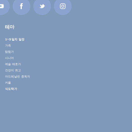
테마
1~5일차 일정
가족
탐험가
시니어
예술 애호가
건강이 최고
아드레날린 중독자
커플
식도락가