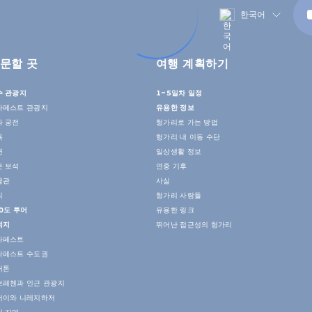
한국어
문할 곳
여행 계획하기
수 관광지
1~5일차 일정
다페스트 관광지
유용한 정보
과 궁전
헝가리로 가는 방법
욕
헝가리 내 이동 수단
연
일상생활 정보
은 보석
연중 기후
물관
사실
식
헝가리 사람들
0도 투어
유용한 링크
적지
뛰어난 접근성의 헝가리
다페스트
다페스트 수도권
러톤
브레첸과 인근 관광지
커이와 니레지하저