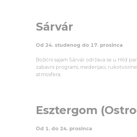
Sárvár
Od 24. studenog do 17. prosinca
Božićni sajam Sárvár održava se u Hild p
zabavni programi, medenjaci, rukotvorine 
atmosfera.
Esztergom (Ostr
Od 1. do 24. prosinca