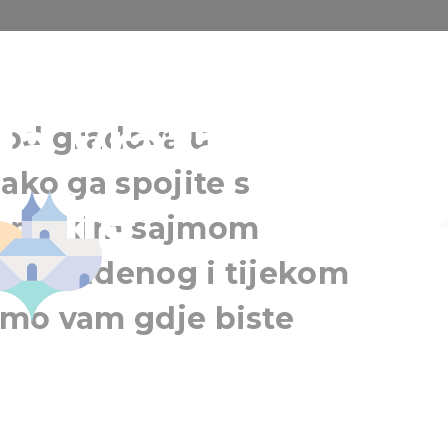
inciji - sajmov
ja vrata diljem
ki od gradova u
ako ga spojite s
mlje
Pečuh
Regija Pečuha
entskim sajmom
em studenog i tijekom
emo vam gdje biste