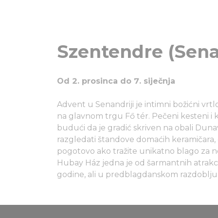
Szentendre (Sena
Od 2. prosinca do 7. siječnja
Advent u Senandriji je intimni božićni vrtl
na glavnom trgu Fő tér. Pečeni kesteni i k
budući da je gradić skriven na obali Duna
razgledati štandove domaćih keramičara, 
pogotovo ako tražite unikatno blago za n
Hubay Ház jedna je od šarmantnih atrakcij
godine, ali u predblagdanskom razdoblju 