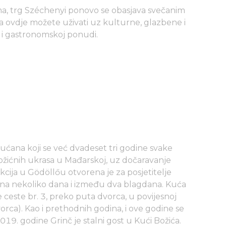
ma, trg Széchenyi ponovo se obasjava svečanim
da ovdje možete uživati uz kulturne, glazbene i
 i gastronomskoj ponudi.
ućana koji se već dvadeset tri godine svake
ožićnih ukrasa u Mađarskoj, uz dočaravanje
cija u Gödöllőu otvorena je za posjetitelje
orena nekoliko dana i između dva blagdana. Kuća
 ceste br. 3, preko puta dvorca, u povijesnoj
orca). Kao i prethodnih godina, i ove godine se
019. godine Grinč je stalni gost u Kući Božića.