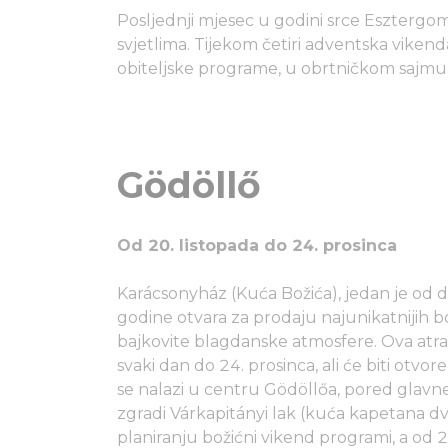
Posljednji mjesec u godini srce Esztergo
svjetlima. Tijekom četiri adventska viken
obiteljske programe, u obrtničkom sajmu
Gödöllő
Od 20. listopada do 24. prosinca
Karácsonyház (Kuća Božića), jedan je od d
godine otvara za prodaju najunikatnijih b
bajkovite blagdanske atmosfere. Ova atrak
svaki dan do 24. prosinca, ali će biti otv
se nalazi u centru Gödöllőa, pored glavne
zgradi Várkapitányi lak (kuća kapetana dv
planiranju božićni vikend programi, a od 2