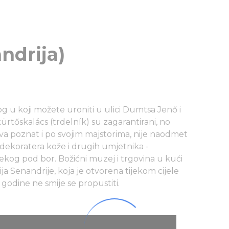
ndrija)
og u koji možete uroniti u ulici Dumtsa Jenő i
ürtőskalács (trdelník) su zagarantirani, no
va poznat i po svojim majstorima, nije naodmet
dekoratera kože i drugih umjetnika -
ekog pod bor. Božićni muzej i trgovina u kući
a Senandrije, koja je otvorena tijekom cijele
godine ne smije se propustiti.