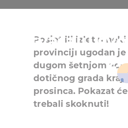
Advent u prov
otvaraju svo
Posjet ili izlet u ne
provinciji ugodan je 
ze
dugom šetnjom adv
dotičnog grada kraj
prosinca. Pokazat ć
trebali skoknuti!