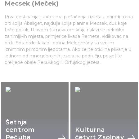
Mecsek (Meček)
Prva destinacija ljubiteljima pješačenja i izleta u prirodi treba
biti špilja Abaliget, najdulja špilja planine Mecsek, duž koje
teče potok. U ovom šumovitom kraju nalazi se nekoliko
zanimljivih mjesta, primjerice livada Remete, vidikovac na
brdu Sós, brdo Jakab i dolina Melegmány sa svojim
iznimnim prirodnim ljepotama. Ako želite otići na plivanje u
jednom od mnogobrojnih jezera na području, posjetite
prelijepe obale Pečuškog ili Orfujskog jezera.
Šetnja
centrom
Kulturna
Pečuha
četvrt Zsolnay