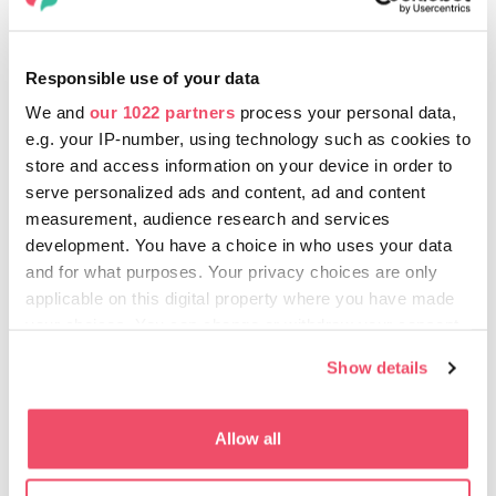
Responsible use of your data
We and
our 1022 partners
process your personal data,
e.g. your IP-number, using technology such as cookies to
store and access information on your device in order to
serve personalized ads and content, ad and content
measurement, audience research and services
1 DAN
development. You have a choice in who uses your data
and for what purposes. Your privacy choices are only
applicable on this digital property where you have made
your choices. You can change or withdraw your consent
any time from the Cookie Declaration or by clicking on
SAZNAJTE VIŠE
Show details
the Privacy trigger icon.
If you allow, we would also like to:
Allow all
Collect information about your geographical location
which can be accurate to within several meters