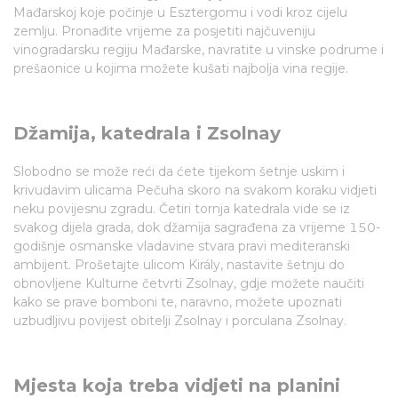
Mađarskoj koje počinje u Esztergomu i vodi kroz cijelu
zemlju. Pronađite vrijeme za posjetiti najčuveniju
vinogradarsku regiju Mađarske, navratite u vinske podrume i
prešaonice u kojima možete kušati najbolja vina regije.
Džamija, katedrala i Zsolnay
Slobodno se može reći da ćete tijekom šetnje uskim i
krivudavim ulicama Pečuha skoro na svakom koraku vidjeti
neku povijesnu zgradu. Četiri tornja katedrala vide se iz
svakog dijela grada, dok džamija sagrađena za vrijeme 150-
godišnje osmanske vladavine stvara pravi mediteranski
ambijent. Prošetajte ulicom Király, nastavite šetnju do
obnovljene Kulturne četvrti Zsolnay, gdje možete naučiti
kako se prave bomboni te, naravno, možete upoznati
uzbudljivu povijest obitelji Zsolnay i porculana Zsolnay.
Mjesta koja treba vidjeti na planini