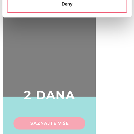
Deny
Identify your device by actively scanning it for
specific characteristics (fingerprinting)
Find out more about how your personal data is processed
and set your preferences in the
details section
.
We use cookies to personalise content and ads, to
provide social media features and to analyse our traffic.
We also share information about your use of our site with
our social media, advertising and analytics partners who
may combine it with other information that you’ve
provided to them or that they’ve collected from your use
of their services.
2 DANA
SAZNAJTE VIŠE