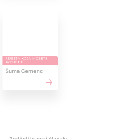
MJESTA KOJA MOŽETE
POSJETITI
Šuma Gemenc
Podijelite ovaj članak: