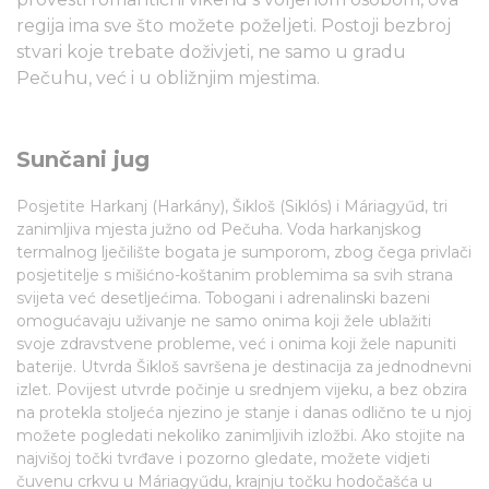
regija ima sve što možete poželjeti. Postoji bezbroj
stvari koje trebate doživjeti, ne samo u gradu
Pečuhu, već i u obližnjim mjestima.
Sunčani jug
Posjetite Harkanj (Harkány), Šikloš (Siklós) i Máriagyűd, tri
zanimljiva mjesta južno od Pečuha. Voda harkanjskog
termalnog lječilište bogata je sumporom, zbog čega privlači
posjetitelje s mišićno-koštanim problemima sa svih strana
svijeta već desetljećima. Tobogani i adrenalinski bazeni
omogućavaju uživanje ne samo onima koji žele ublažiti
svoje zdravstvene probleme, već i onima koji žele napuniti
baterije. Utvrda Šikloš savršena je destinacija za jednodnevni
izlet. Povijest utvrde počinje u srednjem vijeku, a bez obzira
na protekla stoljeća njezino je stanje i danas odlično te u njoj
možete pogledati nekoliko zanimljivih izložbi. Ako stojite na
najvišoj točki tvrđave i pozorno gledate, možete vidjeti
čuvenu crkvu u Máriagyűdu, krajnju točku hodočašća u