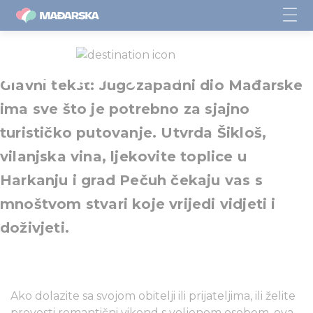
Okus povijesti
Glavni tekst: Jugozapadni dio Mađarske
ima sve što je potrebno za sjajno
turističko putovanje. Utvrda Šikloš,
vilanjska vina, ljekovite toplice u
Harkanju i grad Pečuh čekaju vas s
mnoštvom stvari koje vrijedi vidjeti i
doživjeti.
Ako dolazite sa svojom obitelji ili prijateljima, ili želite
provesti romantični vikend s voljenom osobom, ova