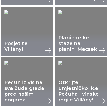
Planinarske
Posjetite
staze na
Villány!
planini Mecsek
Pečuh iz visine:
Otkrijte
sva čuda grada
umjetničko lice
pred našim
Pečuha i vinske
nogama
regije Villány!