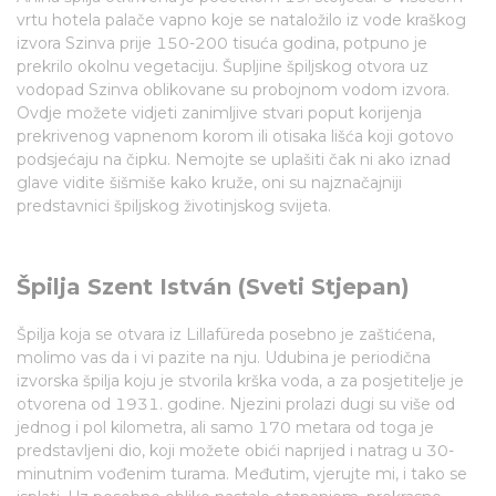
vrtu hotela palače vapno koje se nataložilo iz vode kraškog
izvora Szinva prije 150-200 tisuća godina, potpuno je
prekrilo okolnu vegetaciju. Šupljine špiljskog otvora uz
vodopad Szinva oblikovane su probojnom vodom izvora.
Ovdje možete vidjeti zanimljive stvari poput korijenja
prekrivenog vapnenom korom ili otisaka lišća koji gotovo
podsjećaju na čipku. Nemojte se uplašiti čak ni ako iznad
glave vidite šišmiše kako kruže, oni su najznačajniji
predstavnici špiljskog životinjskog svijeta.
Špilja Szent István (Sveti Stjepan)
Špilja koja se otvara iz Lillafüreda posebno je zaštićena,
molimo vas da i vi pazite na nju. Udubina je periodična
izvorska špilja koju je stvorila krška voda, a za posjetitelje je
otvorena od 1931. godine. Njezini prolazi dugi su više od
jednog i pol kilometra, ali samo 170 metara od toga je
predstavljeni dio, koji možete obići naprijed i natrag u 30-
minutnim vođenim turama. Međutim, vjerujte mi, i tako se