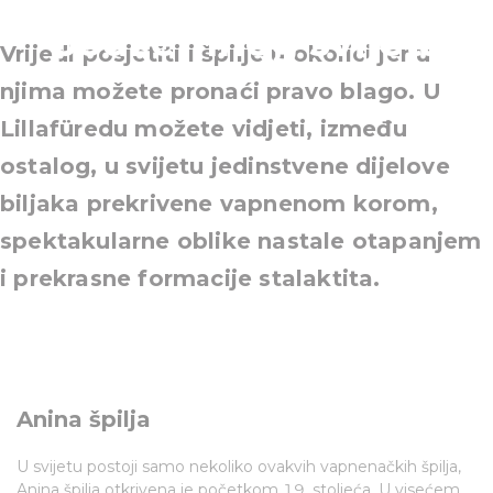
podzemnog svijeta
Vrijedi posjetiti i špilje u okolici jer u
njima možete pronaći pravo blago. U
Lillafüredu možete vidjeti, između
ostalog, u svijetu jedinstvene dijelove
biljaka prekrivene vapnenom korom,
spektakularne oblike nastale otapanjem
i prekrasne formacije stalaktita.
Anina špilja
U svijetu postoji samo nekoliko ovakvih vapnenačkih špilja,
Anina špilja otkrivena je početkom 19. stoljeća. U visećem