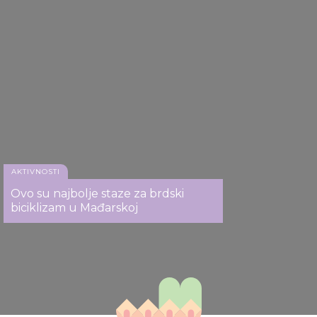
AKTIVNOSTI
Ovo su najbolje staze za brdski
biciklizam u Mađarskoj