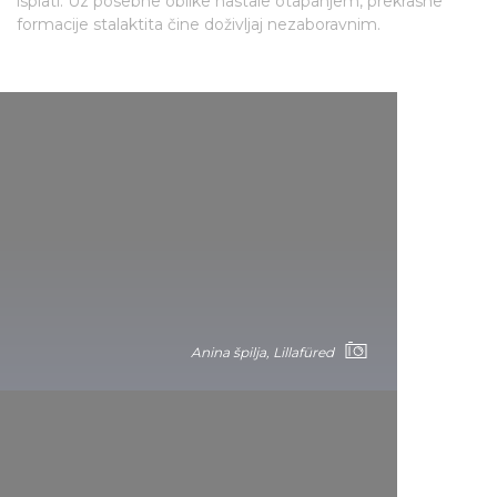
isplati. Uz posebne oblike nastale otapanjem, prekrasne
formacije stalaktita čine doživljaj nezaboravnim.
Anina špilja, Lillafüred