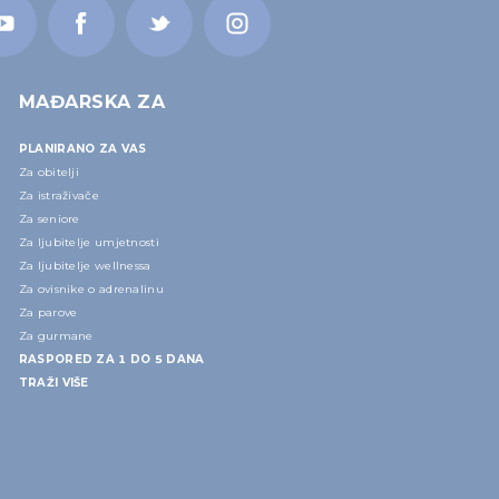
MAĐARSKA ZA
PLANIRANO ZA VAS
Za obitelji
Za istraživače
Za seniore
Za ljubitelje umjetnosti
Za ljubitelje wellnessa
Za ovisnike o adrenalinu
Za parove
Za gurmane
RASPORED ZA 1 DO 5 DANA
TRAŽI VIŠE