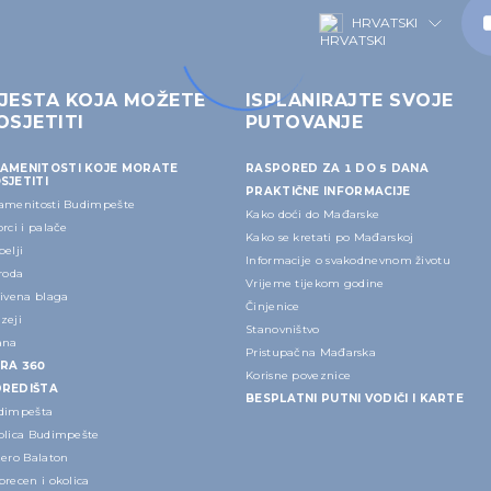
HRVATSKI
JESTA KOJA MOŽETE
ISPLANIRAJTE SVOJE
OSJETITI
PUTOVANJE
AMENITOSTI KOJE MORATE
RASPORED ZA 1 DO 5 DANA
SJETITI
PRAKTIČNE INFORMACIJE
amenitosti Budimpešte
Kako doći do Mađarske
rci i palače
Kako se kretati po Mađarskoj
elji
Informacije o svakodnevnom životu
roda
Vrijeme tijekom godine
rivena blaga
Činjenice
zeji
Stanovništvo
ana
Pristupačna Mađarska
RA 360
Korisne poveznice
REDIŠTA
BESPLATNI PUTNI VODIČI I KARTE
dimpešta
olica Budimpešte
zero Balaton
recen i okolica