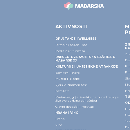
AKTIVNOSTI
M
P
OPUŠTANJE I WELLNESS
ZN
Termalni bazen i spa
PO
Medicinski turizam
Zn
UNESCO-OVA SVJETSKA BAŠTINA U
Dvo
MAĐARSKOJ
Kup
KULTURNE I UMJETNIČKE ATRAKCIJE
Pri
Zamkovi i dvorci
Sk
Muzeji i izložbe
Mu
Vjerske znamenitosti
Hr
Kazališta
TU
Mađarska, gdje šarolike narodne tradicije
žive sve do dana današnjeg
OD
Glavni događaji i festivali
Bu
HRANA I VINO
Ok
Hrana
Je
Vino
Deb