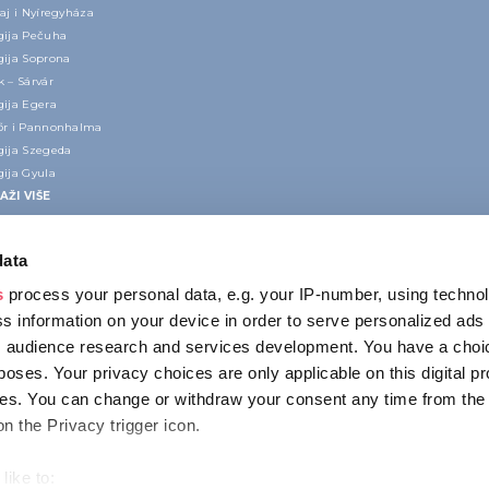
aj i Nyíregyháza
gija Pečuha
gija Soprona
 – Sárvár
gija Egera
őr i Pannonhalma
gija Szegeda
gija Gyula
AŽI VIŠE
data
s
process your personal data, e.g. your IP-number, using techno
s information on your device in order to serve personalized ads
 audience research and services development. You have a choi
poses. Your privacy choices are only applicable on this digital p
KONTAKT
s. You can change or withdraw your consent any time from the
1123 Budapest,
on the Privacy trigger icon.
Alkotás utca 19
+36 1 4888 700
like to: