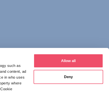
Allow all
logy such as
 and content, ad
Deny
ce in who uses
roperty where
 Cookie