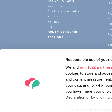
AKTIVNI TURIZAM
Tok
Vodeni sportovi
Re
Ture i nacionalni parkovi
Re
Sa biciklom
Bük
Na konju
Re
Golf
Gy
DOMAĆI PROIZVODI
Re
TRAŽI VIŠE
Re
TR
Responsible use of your 
We and
our 1022 partner
cookies to store and acces
and content measurement,
your data and for what pur
you have made your choice
Declaration or by clicking 
If you allow, we would also 