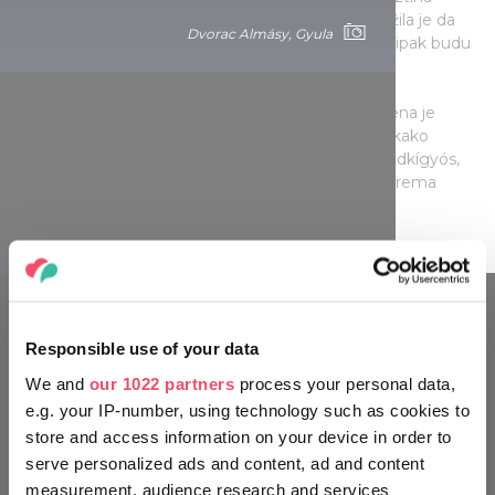
Wenckheim nije postavila lak zadatak. Naime, tražila je da
Dvorac Almásy, Gyula
ništa u dvorcu ne bude isto, ali da stilski elementi ipak budu
međusobno usklađeni.
Zgrada neorenesansnog i eklektičnog stila okružena je
francuskim vrtom i engleskim parkom. Ovdje svakako
trebate prošetati, ali prije nego što odete u Szabadkígyós,
provjerite radno vrijeme na web stranici dvorca i prema
tome isplanirajte svoje putovanje.
Dvorac Almásy, Gyula
KREĆITE SE KAO MJEŠTANI
Responsible use of your data
We and
our 1022 partners
process your personal data,
e.g. your IP-number, using technology such as cookies to
store and access information on your device in order to
serve personalized ads and content, ad and content
measurement, audience research and services