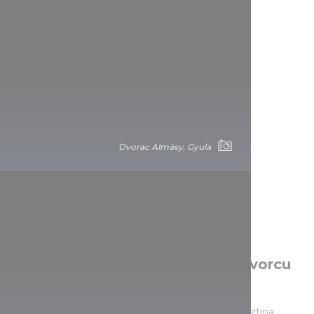
Dvorac Almásy, Gyula
Ekstravagantni eklekticizam u dvorcu
Wenckheim
Projektantu dvorca Miklósu Yblu investitorica Krisztina