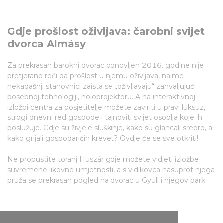
Gdje prošlost oživljava: čarobni svijet
dvorca Almásy
Za prekrasan barokni dvorac obnovljen 2016. godine nije
pretjerano reći da prošlost u njemu oživljava, naime
nekadašnji stanovnici zaista se „oživljavaju“ zahvaljujući
posebnoj tehnologiji, holoprojektoru. A na interaktivnoj
izložbi centra za posjetitelje možete zaviriti u pravi luksuz,
strogi dnevni red gospode i tajnoviti svijet osoblja koje ih
poslužuje. Gdje su živjele sluškinje, kako su glancali srebro, a
kako grijali gospodaričin krevet? Ovdje će se sve otkriti!
Ne propustite toranj Huszár gdje možete vidjeti izložbe
suvremene likovne umjetnosti, a s vidikovca nasuprot njega
pruža se prekrasan pogled na dvorac u Gyuli i njegov park.