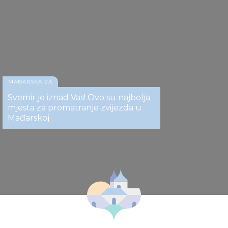
MAĐARSKA ZA
Svemir je iznad Vas! Ovo su najbolja
mjesta za promatranje zvijezda u
Mađarskoj