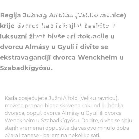
eklekticizam u
Regija Južnog Alfölda (Velike ravnice)
dvorcima Almásy i
krije dvorce kao iz bajki! Zavirite u
luksuzni život bivše aristokracije u
Wenckheim
dvorcu Almásy u Gyuli i divite se
ekstravaganciji dvorca Wenckheim u
Szabadkígyósu.
Kada posjećujete Južni Alföld (Veliku ravnicu),
možete pronaći blaga skrivena čak i od ljubitelja
dvoraca, poput dvorca Almásy u Gyuli ili dvorca
Wenckheim u Szabadkígyósu. Dođite, divite se sjaju
starih vremena i dopustite da vas ovo minulo doba
očara i zanese - barem na nekoliko sati.