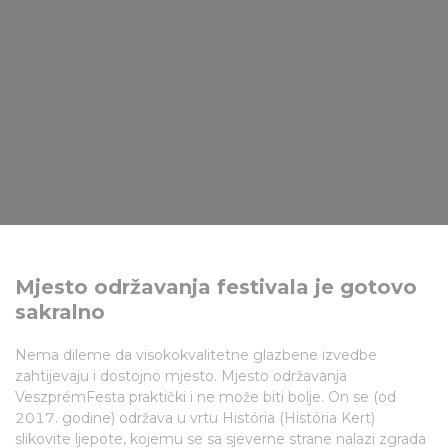
Mjesto održavanja festivala je gotovo
sakralno
Nema dileme da visokokvalitetne glazbene izvedbe
zahtijevaju i dostojno mjesto. Mjesto održavanja
VeszprémFesta praktički i ne može biti bolje. On se (od
2017. godine) održava u vrtu História (História Kert)
slikovite ljepote, kojemu se sa sjeverne strane nalazi zgrada