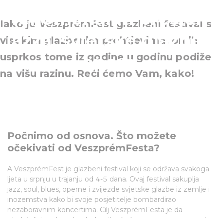
fenomenalan presjek
Iako je VeszprémFest glazbeni festival s
jazza, svjetske glazbe i
visokim glazbenim prohtjevima, on ih
usprkos tome iz godine u godinu podiže
opere
na višu razinu. Reći ćemo Vam, kako!
Počnimo od osnova. Što možete
očekivati od VeszprémFesta?
A VeszprémFest je glazbeni festival koji se održava svakoga
ljeta u srpnju u trajanju od 4-5 dana. Ovaj festival sakuplja
jazz, soul, blues, operne i zvijezde svjetske glazbe iz zemlje i
inozemstva kako bi svoje posjetitelje bombardirao
nezaboravnim koncertima. Cilj VeszprémFesta je da