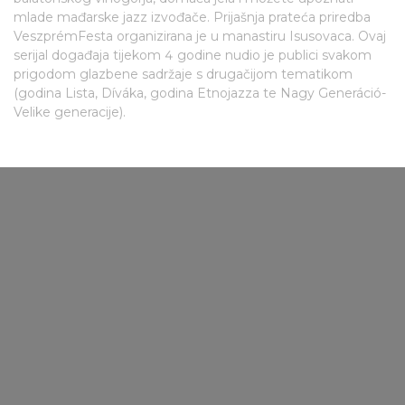
mlade mađarske jazz izvođače. Prijašnja prateća priredba
VeszprémFesta organizirana je u manastiru Isusovaca. Ovaj
serijal događaja tijekom 4 godine nudio je publici svakom
prigodom glazbene sadržaje s drugačijom tematikom
(godina Lista, Díváka, godina Etnojazza te Nagy Generáció-
Velike generacije).