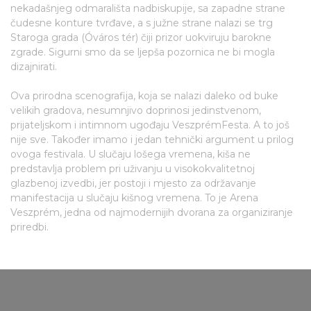
nekadašnjeg odmarališta nadbiskupije, sa zapadne strane
čudesne konture tvrđave, a s južne strane nalazi se trg
Staroga grada (Óváros tér) čiji prizor uokviruju barokne
zgrade. Sigurni smo da se ljepša pozornica ne bi mogla
dizajnirati.
Ova prirodna scenografija, koja se nalazi daleko od buke
velikih gradova, nesumnjivo doprinosi jedinstvenom,
prijateljskom i intimnom ugođaju VeszprémFesta. A to još
nije sve. Također imamo i jedan tehnički argument u prilog
ovoga festivala. U slučaju lošega vremena, kiša ne
predstavlja problem pri uživanju u visokokvalitetnoj
glazbenoj izvedbi, jer postoji i mjesto za održavanje
manifestacija u slučaju kišnog vremena. To je Arena
Veszprém, jedna od najmodernijih dvorana za organiziranje
priredbi.