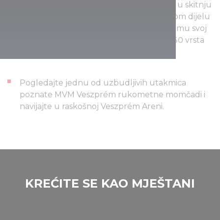
Ukoliko ste željni lakših sadržaja, krenite u skitnju
po prvom zoološkom vrtu u provincijskom dijelu
Mađarske, u zoološki vrt Vesprima. U njemu svoj
svakodnevni život u harmoniji živi oko 150 vrsta
životinja, odnosno više od petsto jedinki.
Pogledajte jednu od uzbudljivih utakmica
poznate MVM Veszprém rukometne momčadi i
navijajte u raskošnoj Veszprém Areni.
KREĆITE SE KAO MJEŠTANI