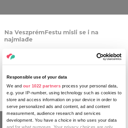
Na VeszprémFestu misli se i na
najmlađe
Festival nudi zanimljivosti ne samo za odrasle. Već
godinama se za učenike osnovnih škola županije raspisuje
natječaj u crtanju. Cilj ovoga natječaja je da se nacrtaju i
naslikaju dvije kultne zgrade Vesprima (Vatrogasni toranj i
Gradska vijećnica). Pobjednika natječaja, kao nagrada, čeka
Responsible use of your data
velika slava. Pobjednička djela natječaja se tijekom večeri
We and
our 1022 partners
process your personal data,
Dana rosea, rizlinga i jazza prikazuju na površinama zidova
e.g. your IP-number, using technology such as cookies to
tih zgrada.
store and access information on your device in order to
serve personalized ads and content, ad and content
measurement, audience research and services
development. You have a choice in who uses your data
and for what purposes. Your privacy choices are only