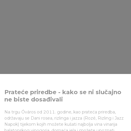
Prateće priredbe - kako se ni slučajno
ne biste dosađivali
Na trgu Óváros od 2011. godine, kao prateća priredba,
održavaju se Dani rosea, rizlinga i jazza (Rozé, Rizling i Jazz
Napok) tijekom kojih možete kušati najbolja vina vinarija
balatonskog vinogorja, domaća jela i možete upoznati