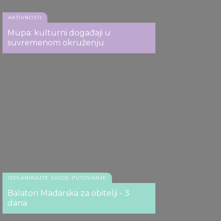
AKTIVNOSTI
Müpa: kulturni događaji u
suvremenom okruženju
ISPLANIRAJTE SVOJE PUTOVANJE
Balaton Mađarska za obitelji - 3
dana