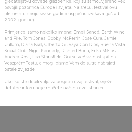
gledateljstvu dovede glazbenike, koji su samouvjereno već
osvojili pozornica Europe i svijeta. Na sreću, festival ovu
plemenitu misiju svake godine uspješno izvršava (još od
2002. godine).
Primjerice, samo nekoliko imena: Emeli Sandé, Earth Wind
and Fire, Tom Jones, Bobby McFerrin, José Cura, Jamie
Cullum, Diana Krall, Gilberto Gil, Vaya Con Dios, Buena Vista
Social Club, Nigel Kennedy, Richard Bona, Erika Miklósa,
Andrea Rost, Lisa Stansfield. Oni su već svi nastupili na
VeszprémFestu, a mogli bismo Vam do sutra nabrajati
ostale zvijezde.
Ukoliko ste dobili volju za posjetiti ovaj festival, svježe
detaljne informacije možete naći na ovoj stranici.