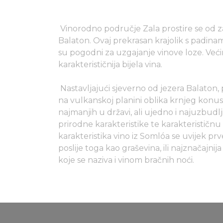
Vinorodno područje Zala prostire se od za
Balaton. Ovaj prekrasan krajolik s padinam
su pogodni za uzgajanje vinove loze. Veći
karakterističnija bijela vina.
Nastavljajući sjeverno od jezera Balaton
na vulkanskoj planini oblika krnjeg konu
najmanjih u državi, ali ujedno i najuzbudlj
prirodne karakteristike te karakterističnu 
karakteristika vino iz Somlóa se uvijek pr
poslije toga kao graševina, ili najznačajni
koje se naziva i vinom bračnih noći.