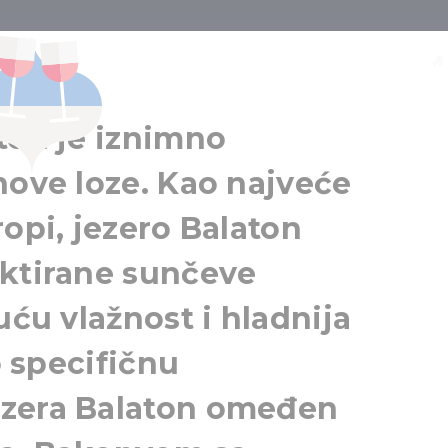
gija Balaton
Badacsony
Balaton
ton je iznimno
nove loze. Kao najveće
ropi, jezero Balaton
ektirane sunčeve
uću vlažnost i hladnija
o specifičnu
ezera Balaton omeđen