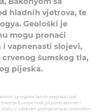
ma, Bakonyom sa
 od hladnih vjetrova, te
ogya. Geološki je
jemu mogu pronaći
 i vapnenasti slojevi,
i crvenog šumskog tla,
og pijeska.
nom za vrijeme ljetnih praznika i radi
a Srednje Europe nudi još puno aktivnih i
 o izletu u udobnim gležnjačama po blokovitim