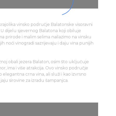
rajolika vinsko područje Balatonske visoravni
 U dijelu sjevernog Balatona koji obiluje
a prirode i malim selima nailazimo na vinsku
jih noći vinogradi sazrijevaju i daju vina punijih
oj obali jezera Balaton, osim što uključuje
r, ima i više atrakcija. Ovo vinsko područje
o elegantna crna vina, ali služi i kao izvrsno
ljaju sirovine za izradu šampanjca.