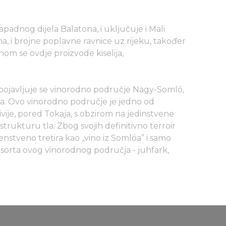
padnog dijela Balatona, i uključuje i Mali
a, i brojne poplavne ravnice uz rijeku, također
nom se ovdje proizvode kiselija,
, pojavljuje se vinorodno područje Nagy-Somló,
sa. Ovo vinorodno područje je jedno od
ivije, pored Tokaja, s obzirom na jedinstvene
strukturu tla. Zbog svojih definitivno terroir
venstveno tretira kao „vino iz Somlóa” i samo
ja sorta ovog vinorodnog područja - juhfark,