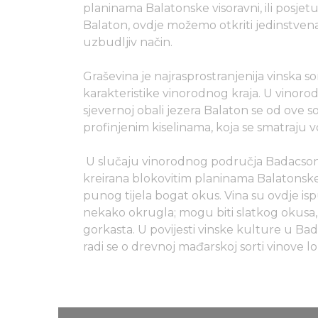
planinama Balatonske visoravni, ili posjet
Balaton, ovdje možemo otkriti jedinstvena
uzbudljiv način.
Graševina je najrasprostranjenija vinska sor
karakteristike vinorodnog kraja. U vino
sjevernoj obali jezera Balaton se od ove 
profinjenim kiselinama, koja se smatraju 
U slučaju vinorodnog područja Badacson
kreirana blokovitim planinama Balatonske 
punog tijela bogat okus. Vina su ovdje is
nekako okrugla; mogu biti slatkog okusa, al
gorkasta. U povijesti vinske kulture u Bad
radi se o drevnoj mađarskoj sorti vinove 