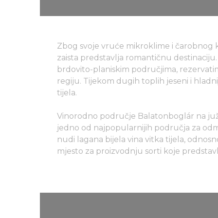
Zbog svoje vruće mikroklime i čarobnog k
zaista predstavlja romantičnu destinaciju.
brdovito-planiskim područjima, rezervatim
regiju. Tijekom dugih toplih jeseni i hladni
tijela.
Vinorodno područje Balatonboglár na južn
jedno od najpopularnijih područja za odmo
nudi lagana bijela vina vitka tijela, odnosn
mjesto za proizvodnju sorti koje predstav