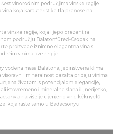
u šest vinorodnim područjima vinske regije
 vina koja karakteristike tla prenose na
ta vinske regije, koja lijepo prezentira
rodnom području Balatonfüred-Csopak na
sorte proizvode iznimno elegantna vina s
vodećim vinima ove regije.
y vodena masa Balatona, jedinstvena klima
visoravni i mineralnost bazalta pridaju vinima
punjena životom, s potencijalom elegancije,
i istovremeno i mineralno slana ili, nerijetko,
acsonyu najviše je cijenjeno vino kéknyelű -
loze, koja raste samo u Badacsonyu.