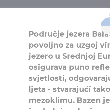
Vinska re
Područje jezera Bala
povoljno za uzgoj vi
jezero u Srednjoj Eu
osigurava puno refl
svjetlosti, odgovaraj
ljeta - stvarajući tak
mezoklimu. Bazen j