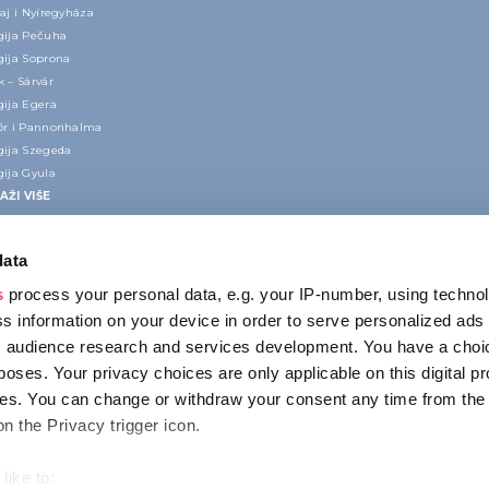
aj i Nyíregyháza
gija Pečuha
gija Soprona
 – Sárvár
gija Egera
őr i Pannonhalma
gija Szegeda
gija Gyula
AŽI VIŠE
data
s
process your personal data, e.g. your IP-number, using techno
s information on your device in order to serve personalized ads
 audience research and services development. You have a choi
poses. Your privacy choices are only applicable on this digital p
KONTAKT
s. You can change or withdraw your consent any time from the
1123 Budapest,
on the Privacy trigger icon.
Alkotás utca 19
+36 1 4888 700
like to: