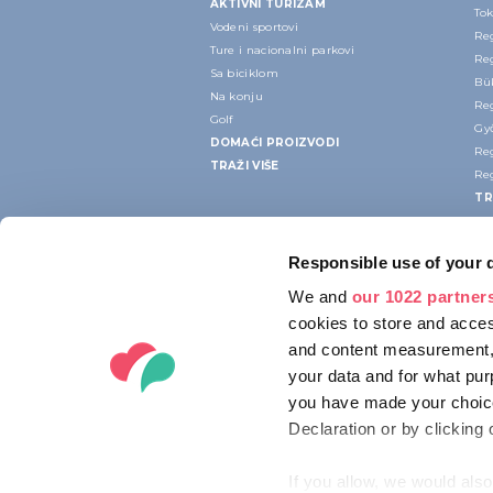
AKTIVNI TURIZAM
Tok
Vodeni sportovi
Re
Ture i nacionalni parkovi
Re
Sa biciklom
Bük
Na konju
Re
Golf
Gy
DOMAĆI PROIZVODI
Re
TRAŽI VIŠE
Re
TR
Responsible use of your 
We and
our 1022 partner
cookies to store and acces
and content measurement,
your data and for what pur
you have made your choice
Declaration or by clicking 
If you allow, we would also 