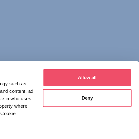
Allow all
logy such as
 and content, ad
Deny
ce in who uses
roperty where
 Cookie