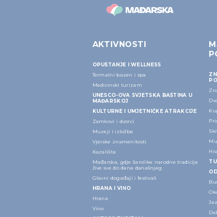
AKTIVNOSTI
M
P
OPUŠTANJE I WELLNESS
ZN
Termalni bazen i spa
PO
Medicinski turizam
Zn
UNESCO-OVA SVJETSKA BAŠTINA U
Dvo
MAĐARSKOJ
Kup
KULTURNE I UMJETNIČKE ATRAKCIJE
Pri
Zamkovi i dvorci
Sk
Muzeji i izložbe
Mu
Vjerske znamenitosti
Hr
Kazališta
TU
Mađarska, gdje šarolike narodne tradicije
žive sve do dana današnjeg
OD
Glavni događaji i festivali
Bu
HRANA I VINO
Ok
Hrana
Je
Vino
Deb