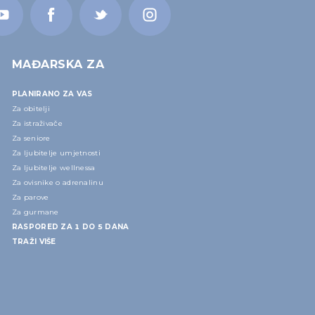
MAĐARSKA ZA
PLANIRANO ZA VAS
Za obitelji
Za istraživače
Za seniore
Za ljubitelje umjetnosti
Za ljubitelje wellnessa
Za ovisnike o adrenalinu
Za parove
Za gurmane
RASPORED ZA 1 DO 5 DANA
TRAŽI VIŠE