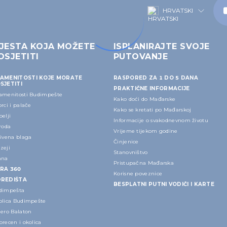
HRVATSKI
JESTA KOJA MOŽETE
ISPLANIRAJTE SVOJE
OSJETITI
PUTOVANJE
AMENITOSTI KOJE MORATE
RASPORED ZA 1 DO 5 DANA
SJETITI
PRAKTIČNE INFORMACIJE
amenitosti Budimpešte
Kako doći do Mađarske
rci i palače
Kako se kretati po Mađarskoj
elji
Informacije o svakodnevnom životu
roda
Vrijeme tijekom godine
rivena blaga
Činjenice
zeji
Stanovništvo
ana
Pristupačna Mađarska
RA 360
Korisne poveznice
REDIŠTA
BESPLATNI PUTNI VODIČI I KARTE
dimpešta
olica Budimpešte
zero Balaton
recen i okolica