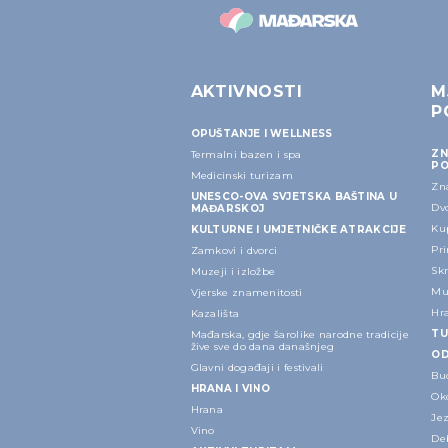
AKTIVNOSTI
M
P
OPUŠTANJE I WELLNESS
ZN
Termalni bazen i spa
PO
Medicinski turizam
Zn
UNESCO-OVA SVJETSKA BAŠTINA U
Dvo
MAĐARSKOJ
Kup
KULTURNE I UMJETNIČKE ATRAKCIJE
Pri
Zamkovi i dvorci
Sk
Muzeji i izložbe
Mu
Vjerske znamenitosti
Hr
Kazališta
TU
Mađarska, gdje šarolike narodne tradicije
žive sve do dana današnjeg
OD
Glavni događaji i festivali
Bu
HRANA I VINO
Ok
Hrana
Je
Vino
Deb