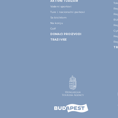
AKTIVNI TURIZAM
Tok
Vodeni sportovi
Re
Ture i nacionalni parkovi
Re
Sa biciklom
Bük
Na konju
Re
Golf
Gy
DOMAĆI PROIZVODI
Re
TRAŽI VIŠE
Re
TR