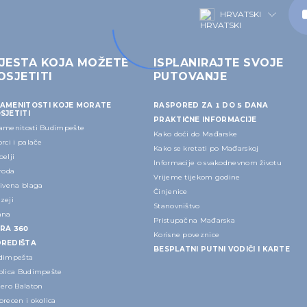
HRVATSKI
JESTA KOJA MOŽETE
ISPLANIRAJTE SVOJE
OSJETITI
PUTOVANJE
AMENITOSTI KOJE MORATE
RASPORED ZA 1 DO 5 DANA
SJETITI
PRAKTIČNE INFORMACIJE
amenitosti Budimpešte
Kako doći do Mađarske
rci i palače
Kako se kretati po Mađarskoj
elji
Informacije o svakodnevnom životu
roda
Vrijeme tijekom godine
rivena blaga
Činjenice
zeji
Stanovništvo
ana
Pristupačna Mađarska
RA 360
Korisne poveznice
REDIŠTA
BESPLATNI PUTNI VODIČI I KARTE
dimpešta
olica Budimpešte
zero Balaton
recen i okolica