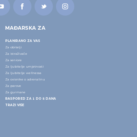
MAĐARSKA ZA
PLANIRANO ZA VAS
Za obitelji
Za istraživače
Za seniore
Za ljubitelje umjetnosti
Za ljubitelje wellnessa
Za ovisnike o adrenalinu
Za parove
Za gurmane
RASPORED ZA 1 DO 5 DANA
TRAŽI VIŠE