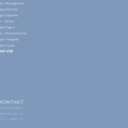
aj i Nyíregyháza
gija Pečuha
gija Soprona
 – Sárvár
gija Egera
őr i Pannonhalma
gija Szegeda
gija Gyula
AŽI VIŠE
KONTAKT
1123 Budapest,
Alkotás utca 19
+36 1 4888 700