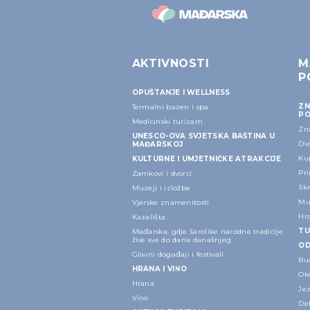
AKTIVNOSTI
M
P
OPUŠTANJE I WELLNESS
ZN
Termalni bazen i spa
PO
Medicinski turizam
Zn
UNESCO-OVA SVJETSKA BAŠTINA U
Dvo
MAĐARSKOJ
Kup
KULTURNE I UMJETNIČKE ATRAKCIJE
Pri
Zamkovi i dvorci
Sk
Muzeji i izložbe
Mu
Vjerske znamenitosti
Hr
Kazališta
TU
Mađarska, gdje šarolike narodne tradicije
žive sve do dana današnjeg
OD
Glavni događaji i festivali
Bu
HRANA I VINO
Ok
Hrana
Je
Vino
Deb