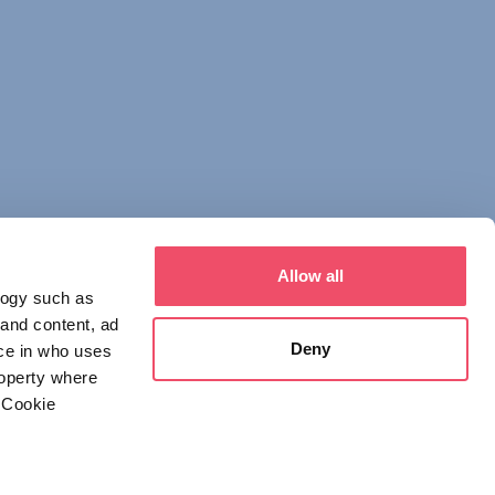
Allow all
logy such as
 and content, ad
Deny
ce in who uses
roperty where
 Cookie