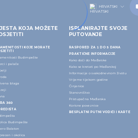
HRVATSKI
JESTA KOJA MOŽETE
ISPLANIRAJTE SVOJE
OSJETITI
PUTOVANJE
AMENITOSTI KOJE MORATE
RASPORED ZA 1 DO 5 DANA
SJETITI
PRAKTIČNE INFORMACIJE
amenitosti Budimpešte
Kako doći do Mađarske
rci i palače
Kako se kretati po Mađarskoj
elji
Informacije o svakodnevnom životu
roda
Vrijeme tijekom godine
rivena blaga
Činjenice
zeji
Stanovništvo
ana
Pristupačna Mađarska
RA 360
Korisne poveznice
REDIŠTA
BESPLATNI PUTNI VODIČI I KARTE
dimpešta
olica Budimpešte
zero Balaton
recen i okolica