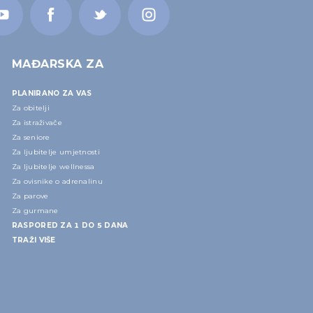
MAĐARSKA ZA
PLANIRANO ZA VAS
Za obitelji
Za istraživače
Za seniore
Za ljubitelje umjetnosti
Za ljubitelje wellnessa
Za ovisnike o adrenalinu
Za parove
Za gurmane
RASPORED ZA 1 DO 5 DANA
TRAŽI VIŠE