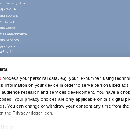
aj i Nyíregyháza
gija Pečuha
gija Soprona
 – Sárvár
gija Egera
őr i Pannonhalma
gija Szegeda
gija Gyula
AŽI VIŠE
data
s
process your personal data, e.g. your IP-number, using techno
s information on your device in order to serve personalized ads
 audience research and services development. You have a choi
poses. Your privacy choices are only applicable on this digital p
KONTAKT
s. You can change or withdraw your consent any time from the
1123 Budapest,
on the Privacy trigger icon.
Alkotás utca 19
+36 1 4888 700
like to: