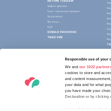
AKTIVNI TURIZAM
Tok
Vodeni sportovi
Re
Ture i nacionalni parkovi
Re
Sa biciklom
Bük
Na konju
Re
Golf
Gy
DOMAĆI PROIZVODI
Re
TRAŽI VIŠE
Re
TR
Responsible use of your 
We and
our 1022 partner
cookies to store and acces
and content measurement,
your data and for what pur
you have made your choice
Declaration or by clicking 
If you allow, we would also 