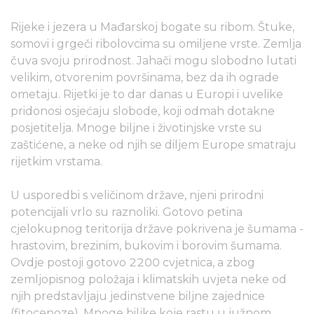
Rijeke i jezera u Mađarskoj bogate su ribom. Štuke,
somovi i grgeči ribolovcima su omiljene vrste. Zemlja
čuva svoju prirodnost. Jahači mogu slobodno lutati
velikim, otvorenim površinama, bez da ih ograde
ometaju. Rijetki je to dar danas u Europi i uvelike
pridonosi osjećaju slobode, koji odmah dotakne
posjetitelja. Mnoge biljne i životinjske vrste su
zaštićene, a neke od njih se diljem Europe smatraju
rijetkim vrstama.
U usporedbi s veličinom države, njeni prirodni
potencijali vrlo su raznoliki. Gotovo petina
cjelokupnog teritorija države pokrivena je šumama -
hrastovim, brezinim, bukovim i borovim šumama.
Ovdje postoji gotovo 2200 cvjetnica, a zbog
zemljopisnog položaja i klimatskih uvjeta neke od
njih predstavljaju jedinstvene biljne zajednice
(fitocenoze). Mnoge biljke koje rastu u južnom