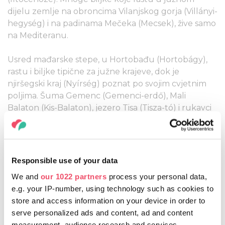
dijelu zemlje na obroncima Vilanjskog gorja (Villányi-
hegység) i na padinama Mečeka (Mecsek), žive samo
na Mediteranu.
Usred mađarske stepe, u Hortobađu (Hortobágy),
rastu i biljke tipične za južne krajeve, dok je
njiršegski kraj (Nyírség) poznat po svojim cvjetnim
poljima. Šuma Gemenc (Gemenci-erdő), Mali
Balaton (Kis-Balaton), jezero Tisa (Tisza-tó) i rukavci
rijeka pružaju gotovo netaknuto okruženje za divlje
životinje i zaštićene ptice vodarice.
Iako paprika nije autohtona biljka u Mađarskoj, ona
Responsible use of your data
je poznata po svojoj začinskoj paprici. Paketić
We and
our 1022 partners
process your personal data,
mljevene paprike iz Kaloče (Kalocsa) ili Segedina
e.g. your IP-number, using technology such as cookies to
(Szeged) tipičan je mađarski gastronomski dar, te
store and access information on your device in order to
neophodan začin za gulaš.
serve personalized ads and content, ad and content
measurement, audience research and services