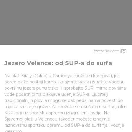
Jezero Velence
Jezero Velence: od SUP-a do surfa
Na plaži Sirály (Galeb) u Gárdonyu možete i kampirati, jer
pored plaže postoji kamp. Iznajmite kajak i istražite vodenu
površinu jezera punu trske ili isprobajte SUP: mirna površina
vode početnicima olakšava učenje SUP-a. Ljubitelji
tradicionalnijih plovila mogu se pak pedalinama odvesti do
mjesta s manje gužve. Ali možete se okušati i u surfanju ili u
SUP jogi uz sportsku opremu iznajmljenu ovdje. Na
Sjevernoj plaži u Velenceu također možete iznajmiti
raznovrsnu sportsku opremu od SUP-a do surfanja i vožnje
kajakom.