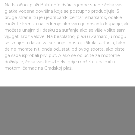
Na Istočnoj plaži Balatonföldvára s jedne strane čeka vas
glatka vodena površina koja se postupno produbljuje. S
druge strane, tu je i jedriličarski centar Viharsarok, odakle
možete krenuti na jedrenje ako vam je dosadilo kupanje, ali
možete unajmiti i dasku za surfanje ako se više volite sami
vijugati kroz valove. Na besplatnoj plaži u Zamárdiju mogu
se iznajmiti daske za surfanje i postoji i škola surfanja, tako
da ne morate niti onda odustati od ovog sporta, ako biste
ga sada isprobali prvi put. A ako se odlučite za motorne
doživljaje, čeka vas Keszthely, gdje možete unajmiti i
motorni čamac na Gradskoj plaži.