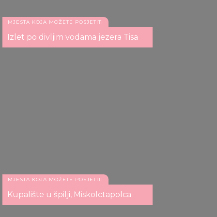
MJESTA KOJA MOŽETE POSJETITI
Izlet po divljim vodama jezera Tisa
MJESTA KOJA MOŽETE POSJETITI
Kupalište u špilji, Miskolctapolca