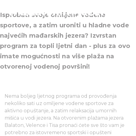
mađarskim jezerima
Isprobati svoje omiljene vodene
sportove, a zatim uroniti u hladne vode
najvećih mađarskih jezera? Izvrstan
program za topli ljetni dan - plus za ovo
imate mogućnosti na više plaža na
otvorenoj vodenoj površini!
Nema boljeg ljetnog programa od provođenja
nekoliko sati uz omiljene vodene sportove za
aktivno opuštanje, a zatim relaksacija umornih
mišića u vodi jezera. Na otvorenim plažama jezera
Balaton, Velence i Tisa pronaći ćete sve što vam je
potrebno za istovremeno sportski i opušteni