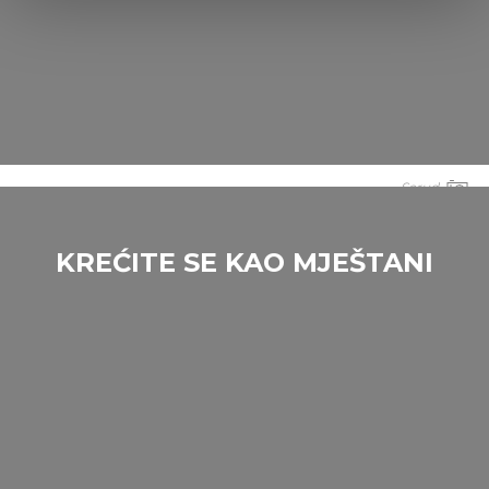
and set your preferences in the
details section
.
We use cookies to personalise content and ads, to
provide social media features and to analyse our traffic.
We also share information about your use of our site with
our social media, advertising and analytics partners who
may combine it with other information that you’ve
provided to them or that they’ve collected from your use
Sarud
of their services.
KREĆITE SE KAO MJEŠTANI