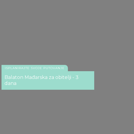
ISPLANIRAJTE SVOJE PUTOVANJE
Balaton Mađarska za obitelji - 3
dana