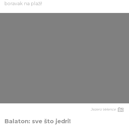
boravak na plaži!
Jezero Velence
Balaton: sve što jedri!