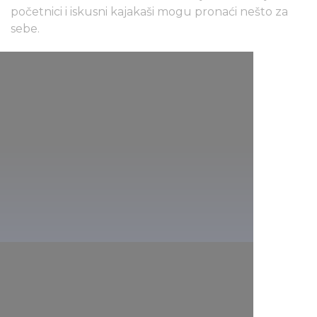
početnici i iskusni kajakaši mogu pronaći nešto za
sebe.