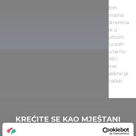
Iskusni turistički vodiči pratit će Vas na osobitim
izletima kao što su ture po rukavcima i lagunama
plavnog područja. 105 kilometara duga ekstremna
vodena tura ili ture motornim čamcima vode u
dunavske rukavce koji povezuju Rajku s Győrom.
Ljubitelji ribolova mogu pronaći na tisuće izvrsnih
ribolovnih mjesta i brojne vrste riba. Uz popularno
ribičko jezero u Dunaremeteu, vrijedi posjetiti i
farmu divljači Dodo, gdje možete vidjeti jelene,
muflone, divlje svinje, a i jelena lopatara. Posebno je
zabavno tamo otići s obitelji, jer se na farmi nalazi
igralište, zoološki vrt i kućica za igranje.
KREĆITE SE KAO MJEŠTANI