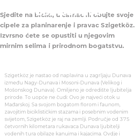
dar Dunava
Sjedite na bicikl, u čamac ili obujte svoje
cipele za planinarenje i pravac Szigetköz.
Izvrsno ćete se opustiti u njegovim
mirnim selima i prirodnom bogatstvu.
Szigetköz je nastao od naplavina u zagrljaju Dunava
između Nagy-Dunava i Mosoni-Dunava (Velikog i
Mošonskog Dunava). Omiljeno je odredište ljubitelja
prirode. To uopće ne čudi: Ovo je najveći otok u
Mađarskoj. Sa svojom bogatom florom i faunom,
zavojitim biciklističkim stazama i posebnim vodenim
svijetom, Szigetköz je raj na zemlji. Područje od 375
četvornih kilometara rukavaca Dunava ljubitelji
vodenih tura obilaze kanuima i kajacima. Ovdje i