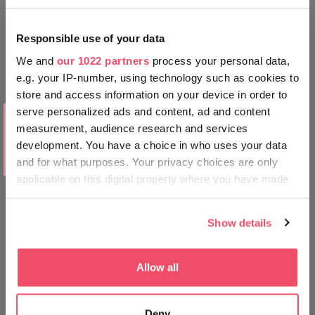
Responsible use of your data
We and
our 1022 partners
process your personal data,
e.g. your IP-number, using technology such as cookies to
store and access information on your device in order to
serve personalized ads and content, ad and content
MJESTA KOJA MOŽETE POSJETITI
measurement, audience research and services
Diljem svijeta omiljena lokacija za
development. You have a choice in who uses your data
snimanja Povijesno jezgro grada
Šoprona
and for what purposes. Your privacy choices are only
applicable on this digital property where you have made
your choices. You can change or withdraw your consent
any time from the Cookie Declaration or by clicking on
Show details
the Privacy trigger icon.
If you allow, we would also like to:
Allow all
Collect information about your geographical location
which can be accurate to within several meters
Deny