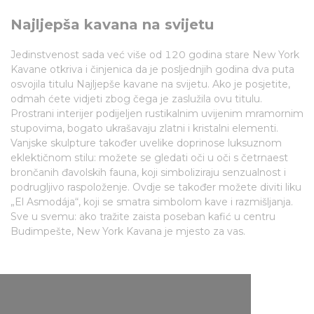
Najljepša kavana na svijetu
Jedinstvenost sada već više od 120 godina stare New York
Kavane otkriva i činjenica da je posljednjih godina dva puta
osvojila titulu Najljepše kavane na svijetu. Ako je posjetite,
odmah ćete vidjeti zbog čega je zaslužila ovu titulu.
Prostrani interijer podijeljen rustikalnim uvijenim mramornim
stupovima, bogato ukrašavaju zlatni i kristalni elementi.
Vanjske skulpture također uvelike doprinose luksuznom
eklektičnom stilu: možete se gledati oči u oči s četrnaest
brončanih đavolskih fauna, koji simboliziraju senzualnost i
podrugljivo raspoloženje. Ovdje se također možete diviti liku
„El Asmodája“, koji se smatra simbolom kave i razmišljanja.
Sve u svemu: ako tražite zaista poseban kafić u centru
Budimpešte, New York Kavana je mjesto za vas.