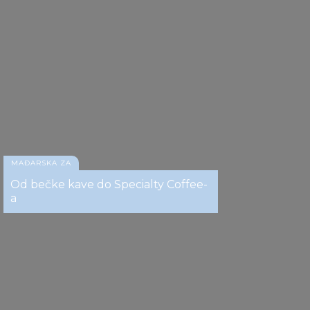
Kavana New York, Budimpešta
MAĐARSKA ZA
Od bečke kave do Specialty Coffee-
a