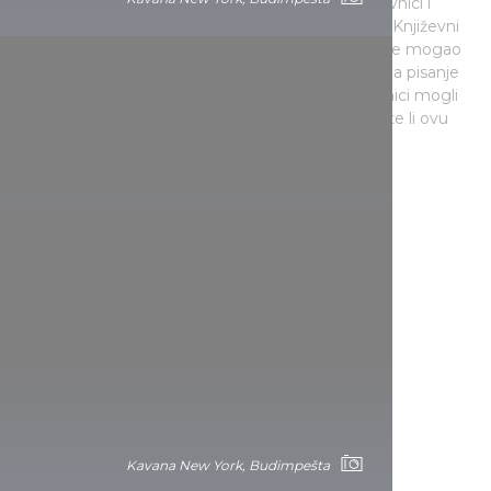
ovdje su inspiraciju potražili i mnogi poznati književnici i
pjesnici, a bio je i omiljeno mjesto više umjetnika. Književni
značaj mjesta već je prepoznat u kavani i svatko je mogao
zatražiti besplatno pero, tintu i tzv.-i „pseći jezik“ za pisanje
(dugačak papir); a čak su si i manje imućni umjetnici mogli
za sitne novce priuštiti „zdjelu za pisanje“. Posjetite li ovu
kavanu, očarat će vas tadašnja kultura!
Kavana New York, Budimpešta
Kavana New York, Budimpešta