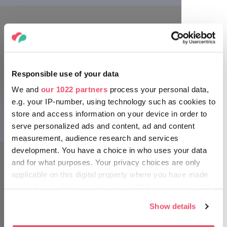
Kavana New York, Budimpešta
Odakle je New York Kavana dobila
Responsible use of your data
svoje ime?
We and
our 1022 partners
process your personal data,
e.g. your IP-number, using technology such as cookies to
Znate li zašto se ova veličanstvena kavana u glavnom gradu
store and access information on your device in order to
Mađarske zove baš New York? Impozantna zgrada
Kavana New York, Budimpešta
serve personalized ads and content, ad and content
budimpeštanskog Velikog bulevara (Nagykörút) nekada je
measurement, audience research and services
bila sjedište Osiguravajućeg društva New York. Ovu golemu
zgradu dugujemo jednom od najpoznatijih mađarskih
development. You have a choice in who uses your data
arhitekata Alajosu Hauszmannu, koji je projektirao ovu
and for what purposes. Your privacy choices are only
slikovitu palaču na četiri kata, zajedno s kavanom u
applicable on this digital property where you have made
Kavana New York, Budimpešta
prizemlju, koja je od primopredaje 1894. godine postala
your choices. You can change or withdraw your consent
sastavni dio mađarske kulturne povijesti.
any time from the Cookie Declaration or by clicking on
Show details
the Privacy trigger icon.
Zakoračite u ovu zadivljujuću kavanu i dopustite da vas
literarna atmosfera očara uz ukusnu kavu!