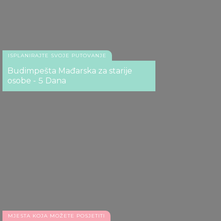
ISPLANIRAJTE SVOJE PUTOVANJE
Budimpešta Mađarska za starije
osobe - 5 Dana
MJESTA KOJA MOŽETE POSJETITI