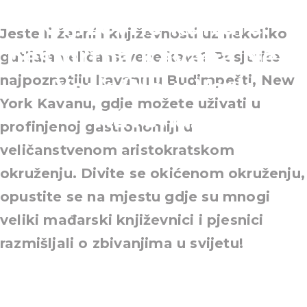
književne kulture:
Jeste li žedni i književnosti uz nekoliko
besmrtna Kavana New
gutljaja veličanstvene kave? Posjetite
najpoznatiju kavanu u Budimpešti, New
York (New York
York Kavanu, gdje možete uživati u
Kávéház)
profinjenoj gastronomiji u
veličanstvenom aristokratskom
okruženju. Divite se okićenom okruženju,
opustite se na mjestu gdje su mnogi
veliki mađarski književnici i pjesnici
razmišljali o zbivanjima u svijetu!