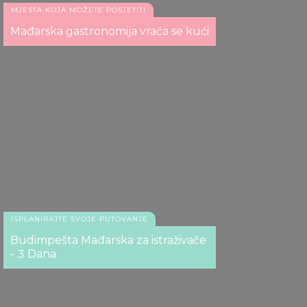
MJESTA KOJA MOŽETE POSJETITI
Caféa Centrál
Mađarska gastronomija vraća se kući
ISPLANIRAJTE SVOJE PUTOVANJE
Budimpešta Mađarska za istraživače
- 3 Dana