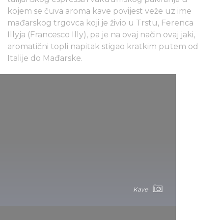
kojem se čuva aroma kave povijest veže uz ime
mađarskog trgovca koji je živio u Trstu, Ferenca
Illyja (Francesco Illy), pa je na ovaj način ovaj jaki,
aromatični topli napitak stigao kratkim putem od
Italije do Mađarske.
Kave