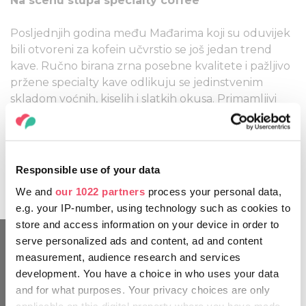
Na scenu stupa specialty coffee
Posljednjih godina među Mađarima koji su oduvijek
bili otvoreni za kofein učvrstio se još jedan trend
kave. Ručno birana zrna posebne kvalitete i pažljivo
pržene specialty kave odlikuju se jedinstvenim
skladom voćnih, kiselih i slatkih okusa. Primamljivi
okusi jedinstvene kvalitete pića za stručnu
degustaciju kombiniraju se s obiteljskim
gostoprimstvom u specialty kavanama koje su sve
raširenije u Budimpešti i ruralnim dijelovima zemlje.
Responsible use of your data
Svatko tko započne dan u takvom kafiću,
We and
our 1022 partners
process your personal data,
zajamčeno će otići ispunjen zadovoljstvom!
e.g. your IP-number, using technology such as cookies to
store and access information on your device in order to
serve personalized ads and content, ad and content
measurement, audience research and services
development. You have a choice in who uses your data
and for what purposes. Your privacy choices are only
applicable on this digital property where you have made