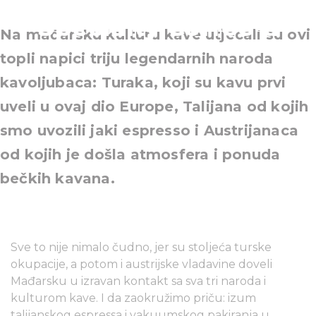
Specialty Coffee-a
Na mađarsku kulturu kave utjecali su ovi
topli napici triju legendarnih naroda
kavoljubaca: Turaka, koji su kavu prvi
uveli u ovaj dio Europe, Talijana od kojih
smo uvozili jaki espresso i Austrijanaca
od kojih je došla atmosfera i ponuda
bečkih kavana.
Sve to nije nimalo čudno, jer su stoljeća turske
okupacije, a potom i austrijske vladavine doveli
Mađarsku u izravan kontakt sa sva tri naroda i
kulturom kave. I da zaokružimo priču: izum
talijanskog espressa i vakuumskog pakiranja u