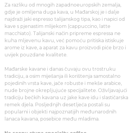
Za razliku od mnogih zapadnoeuropskih zemalja,
gdje je omiljena duga kava, u Mađarskoj je i dalje
najdraži jaki espresso talijanskog tipa, kao i napici od
kave s pjenastim mlijekom (cappuccino, latte
macchiato). Talijanski način pripreme espressa ne
kuha mljevenu kavu, već pomoću pritiska istiskuje
arome iz kave, a aparat za kavu proizvodi piće brzo i
uvijek pouzdane kvalitete.
Mađarske kavane i danas čuvaju ovu trostruku
tradiciju, a osim miješanja ili korištenja samostalno
pojedinih vrsta kave, jače robuste i mekše arabice,
nude brojne okrepljujuće specijalitete. Oživljavajući
tradiciju bečkih kavana uz jake kave idu i slastičarska
remek djela. Posljednjih desetljeća postali su
popularni i objekti najpoznatijih međunarodnih
lanaca kavana, posebice među mladima.