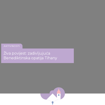
AKTIVNOSTI
Živa povijest: zadivljujuća
Benediktinska opatija Tihany