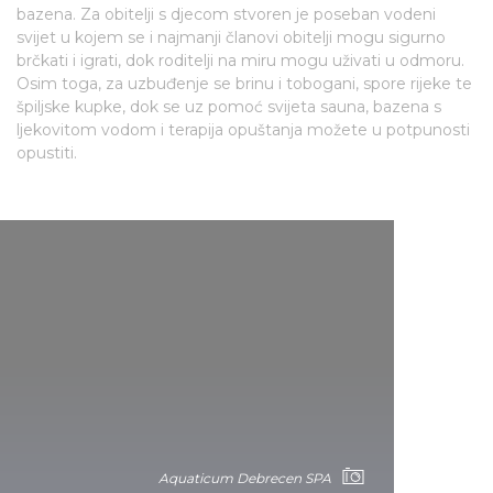
bazena. Za obitelji s djecom stvoren je poseban vodeni
svijet u kojem se i najmanji članovi obitelji mogu sigurno
brčkati i igrati, dok roditelji na miru mogu uživati u odmoru.
Osim toga, za uzbuđenje se brinu i tobogani, spore rijeke te
špiljske kupke, dok se uz pomoć svijeta sauna, bazena s
ljekovitom vodom i terapija opuštanja možete u potpunosti
opustiti.
Aquaticum Debrecen SPA