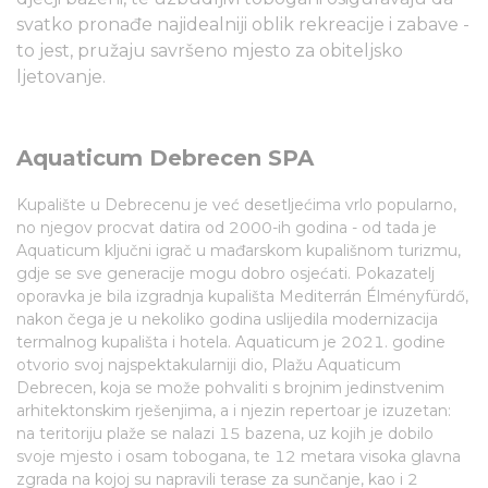
svatko pronađe najidealniji oblik rekreacije i zabave -
to jest, pružaju savršeno mjesto za obiteljsko
ljetovanje.
Aquaticum Debrecen SPA
Kupalište u Debrecenu je već desetljećima vrlo popularno,
no njegov procvat datira od 2000-ih godina - od tada je
Aquaticum ključni igrač u mađarskom kupališnom turizmu,
gdje se sve generacije mogu dobro osjećati. Pokazatelj
oporavka je bila izgradnja kupališta Mediterrán Élményfürdő,
nakon čega je u nekoliko godina uslijedila modernizacija
termalnog kupališta i hotela. Aquaticum je 2021. godine
otvorio svoj najspektakularniji dio, Plažu Aquaticum
Debrecen, koja se može pohvaliti s brojnim jedinstvenim
arhitektonskim rješenjima, a i njezin repertoar je izuzetan:
na teritoriju plaže se nalazi 15 bazena, uz kojih je dobilo
svoje mjesto i osam tobogana, te 12 metara visoka glavna
zgrada na kojoj su napravili terase za sunčanje, kao i 2