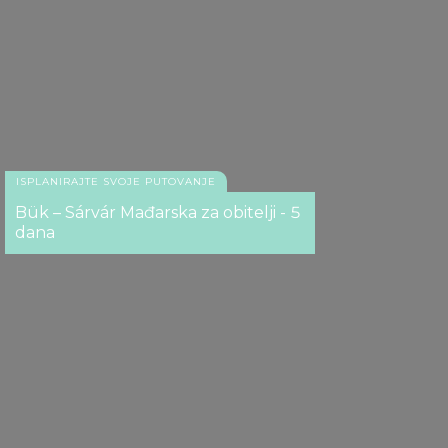
ISPLANIRAJTE SVOJE PUTOVANJE
Bük – Sárvár Mađarska za obitelji - 5
dana