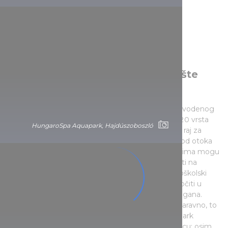
Ljekovito i avanturističko kupalište
Zalakaros
Unutarnji i vanjski avanturistički bazeni čudesnog vodenog
parka Zalakaros krasi kompleks bazena s više od 20 vrsta
HungaroSpa Aquapark, Hajdúszoboszló
vodenih atrakcija, gdje je stvoren poseban vodeni raj za
djecu: male energetske bombe se mogu kretati od otoka
do otoka na visećim hodnicima, a vodenim topovima mogu
voditi velike bitke. Bebe i mališani se mogu brčkati na
dječjem igralištu u vodi, a za predškolski i osnovnoškolski
uzrast tu su i tobogani, dok starija djeca mogu skočiti u
vodu s penjalica ili uživati u brzini staza većih tobogana.
Štoviše, mogu isprobati kakav je doživljaj saune: naravno, to
u posebnoj dječjoj sauni namijenjenoj njima. No, park
tobogana u Zalakarosu nije pogodan samo za djecu: osim