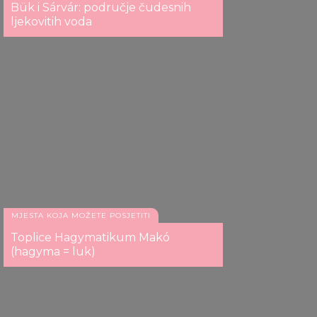
Bük i Sárvár: područje čudesnih
ljekovitih voda
Ljekovito i avanturističko kupalište Zalakaros
MJESTA KOJA MOŽETE POSJETITI
Ljekovito i avanturističko kupalište Zalakaros
Toplice Hagymatikum Makó
(hagyma = luk)