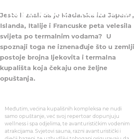
kupališta u Mađarskoj
Jeste li znali da je Mađarska iza Japana,
Islanda, Italije i Francuske peta velesila
svijeta po termalnim vodama? U
spoznaji toga ne iznenađuje što u zemlji
postoje brojna ljekovita i termalna
kupališta koja čekaju one željne
opuštanja.
Međutim, većina kupališnih kompleksa ne nudi
samo opuštanje, već svoj repertoar dopunjuju
wellness i spa odjelima, te avanturističkim vodenim
atrakcijama. Svjetovi sauna, razni avanturistički i
dječji bazeni, te uzbudljivi tobogani osiguravaju da