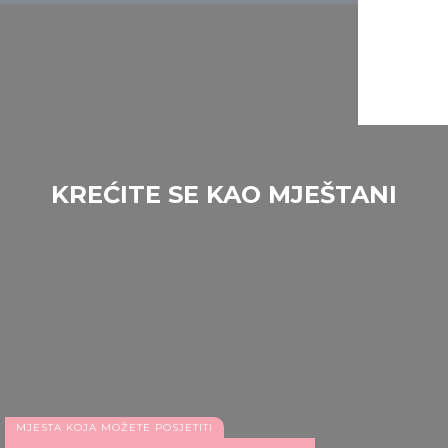
KREĆITE SE KAO MJEŠTANI
Ljekovito i avanturističko kupalište Zalakaros
MJESTA KOJA MOŽETE POSJETITI