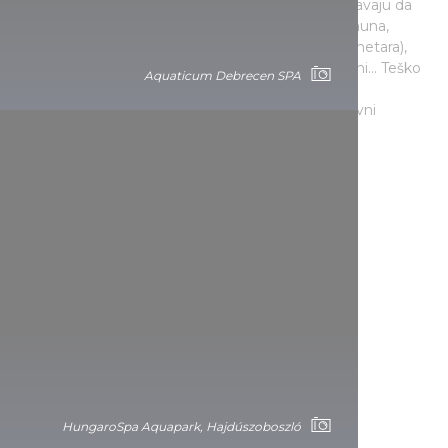
razne mogućnosti za bavljenje sportom omogućavaju da
isprobate svoje vještine. Tematski bazeni, svijet sauna,
tobogani (npr. staza koja se spušta s visine od 8 metara),
stijena za penjanje koja se nalazi u ekstremnoj zoni... Teško
Aquaticum Debrecen SPA
je i nabrojati koliko vas programa očekuje u
Hajdúszoboszlóu - zato se isplati planirati višednevni
boravak.
Aquaticum Debrecen SPA
HungaroSpa Aquapark, Hajdúszoboszló