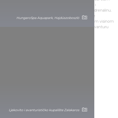
tradicionalnih staza, na području kupališta postoje i
ekstremni tobogani koje će obožavati ovisnici o adrenalinu.
Adrenalinski park tobogana koji sadrži i ekstremne
HungaroSpa Aquapark, Hajdúszoboszló
elemente, kompleks je s 5 tobogana koji se svojom visinom
od skoro 20 metara izdvaja iz okoline i mami na avanturu
one željne uzbuđenja starijih od 12 godina.
HungaroSpa Aquapark, Hajdúszoboszló
Ljekovito i avanturističko kupalište Zalakaros