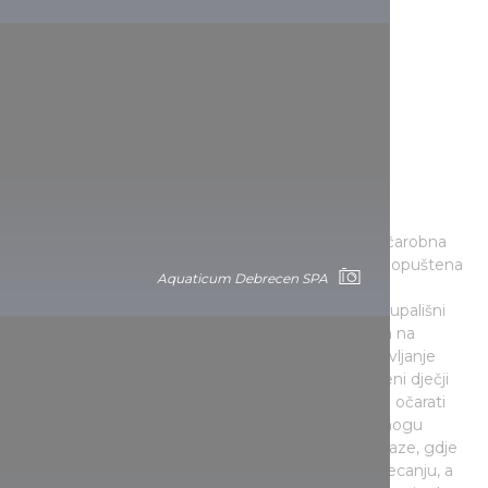
HungaroSpa Aquapark
(Hajdúszoboszló)
Najveći europski kupališni kompleks karakterizira čarobna
atmosfera, ali u fokusu nije estetski pogled, nego opuštena
Aquaticum Debrecen SPA
zabava: HungaroSpa Aquapark nudi 45 bazena, a
posjetitelje očekuje mnoštvo vodenih avantura. Kupališni
kompleks u Hajdúszoboszló veliki naglasak stavlja na
obiteljsko okruženje, pa su stvorili pravi raj za zabavljanje
djece: bazeni ukrašeni realističnim slonovima, šareni dječji
tobogani i moderno dječje igralište garantirano će očarati
najmanje. Ali to nije sve! Članovi obitelji također mogu
isprobati divovski natjecateljski tobogan s četiri staze, gdje
možete odmjeriti svoju brzinu u uzbudljivom natjecanju, a