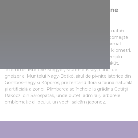
Iezerul de lângă romantica regiune
viticolă
Dacă plănuiți o excursie de o zi întreagă, atunci nu ratați
poteca turistică Malomkő! Drumeția de 4- 5 ore pornește
de la Sárospatak, din grădina școlii Colegiului Reformat,
traseul având o lungime totală de aproximativ 12 kilometri.
Poteca tematică de ecologie are 17 stații, de exemplu
trece pe lângă minunatul sătuleț șvăbesc Hercegkút,
iezerul din Muntele Megyer, Muntele Király, conul de
gheizer al Muntelui Nagy-Botkő, șirul de pivnițe istorice din
Gombos-hegy și Kőporos, prezentând flora și fauna naturală
și artificială a zonei. Plimbarea se încheie la grădina Cetății
Rákóczi din Sárospatak, unde puteți admira și arborele
emblematic al locului, un vechi salcâm japonez.