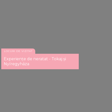
LOCURI DE VIZITAT
Experiențe de neratat - Tokaj și
Nyíregyháza