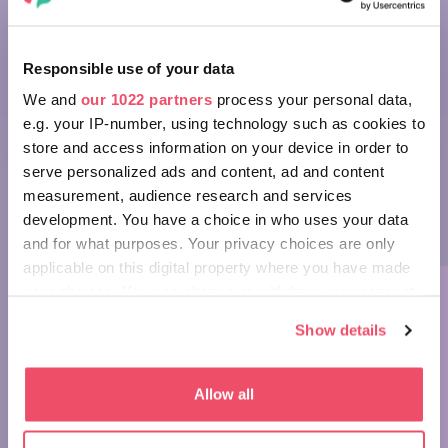
WONDERS OF HUNGARY: TARN OF MEGYER-
Responsible use of your data
HEGY
We and
our 1022 partners
process your personal data,
e.g. your IP-number, using technology such as cookies to
We have launched a mini-series entitled Wonders of
store and access information on your device in order to
Hungary, occasionally presenting our country's beautiful
serve personalized ads and content, ad and content
treasures in about a minute to inspire you. Welcome to
measurement, audience research and services
part 9, in which we show you the wonderful Tarn of
development. You have a choice in who uses your data
Megyer-hill.
and for what purposes. Your privacy choices are only
applicable on this digital property where you have made
your choices. You can change or withdraw your consent
any time from the Cookie Declaration or by clicking on
Show details
the Privacy trigger icon.
If you allow, we would also like to:
Allow all
Wonders of Hungary: Tarn of
Collect information about your geographical location
Megyer-hegy
which can be accurate to within several meters