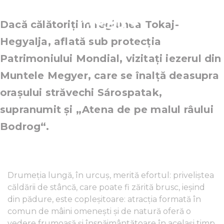
Megyer
Dacă călătoriți în regiunea Tokaj-
Hegyalja, aflată sub protecția
Patrimoniului Mondial, vizitați iezerul din
Muntele Megyer, care se înalță deasupra
orașului străvechi Sárospatak,
supranumit și „Atena de pe malul râului
Bodrog“.
Drumeția lungă, în urcuș, merită efortul: priveliștea
căldării de stâncă, care poate fi zărită brusc, ieșind
din pădure, este copleșitoare: atracția formată în
comun de mâini omenești și de natură oferă o
vedere frumoasă și înspăimântătoare în același timp.