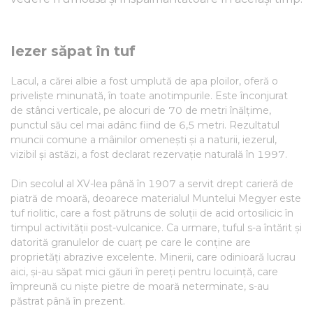
Iezer săpat în tuf
Lacul, a cărei albie a fost umplută de apa ploilor, oferă o
priveliște minunată, în toate anotimpurile. Este înconjurat
de stânci verticale, pe alocuri de 70 de metri înălțime,
punctul său cel mai adânc fiind de 6,5 metri. Rezultatul
muncii comune a mâinilor omenești și a naturii, iezerul,
vizibil și astăzi, a fost declarat rezervație naturală în 1997.
Din secolul al XV-lea până în 1907 a servit drept carieră de
piatră de moară, deoarece materialul Muntelui Megyer este
tuf riolitic, care a fost pătruns de soluții de acid ortosilicic în
timpul activității post-vulcanice. Ca urmare, tuful s-a întărit și
datorită granulelor de cuarț pe care le conține are
proprietăți abrazive excelente. Minerii, care odinioară lucrau
aici, și-au săpat mici găuri în pereți pentru locuință, care
împreună cu niște pietre de moară neterminate, s-au
păstrat până în prezent.