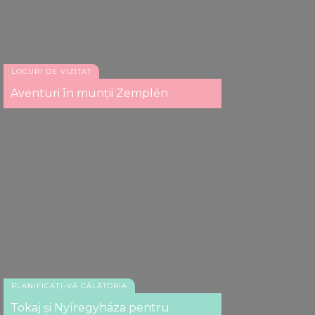
LOCURI DE VIZITAT
Aventuri în munţii Zemplén
PLANIFICAȚI-VĂ CĂLĂTORIA
Tokaj și Nyíregyháza pentru