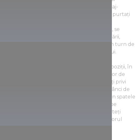
turistice, fie că veniți dinspre podgoriile Tokaj-
Hegyalja sau din Botkő, vă recomandăm să purtați
pantofi de drumeție confortabili.În cadrul
dezvoltării turistice a împrejurimilor lacului, se
realizează cea mai lungă pistă via ferrata a țării,
poduri suspendate, o pistă de biciclete și un turn de
belvedere, în cel mai înalt punct al iezerului.
Este planificată și înființarea unei săli de expoziții, în
care va fi prezentată istoria fabricării pietrelor de
moară în secolele XV-XVII. În prezent puteți privi
căldarea umplută cu apă înconjurată de stânci de
sus, de pe marginea carierei de odinioară, din spatele
parapetului, iar prin coridorul strâmt, tăiat pe
vremuri pentru transportarea pietrelor, puteți
ajunge până la malul lacului, adică în interiorul
carierei de altădată.