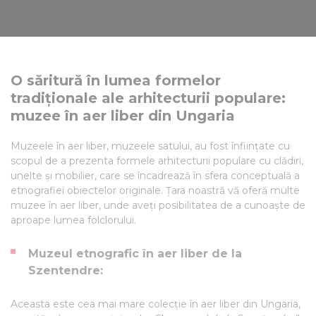
O săritură în lumea formelor
tradiționale ale arhitecturii populare:
muzee în aer liber din Ungaria
Muzeele în aer liber, muzeele satului, au fost înființate cu
scopul de a prezenta formele arhitecturii populare cu clădiri,
unelte și mobilier, care se încadrează în sfera conceptuală a
etnografiei obiectelor originale. Țara noastră vă oferă multe
muzee în aer liber, unde aveți posibilitatea de a cunoaște de
aproape lumea folclorului.
Muzeul etnografic în aer liber de la
Szentendre:
Aceasta este cea mai mare colecție în aer liber din Ungaria,