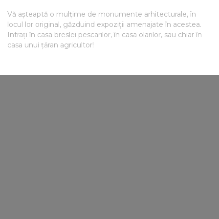
Vă așteaptă o mulțime de monumente arhitecturale, în
locul lor original, găzduind expoziții amenajate în acestea.
Intrați în casa breslei pescarilor, în casa olarilor, sau chiar în
casa unui țăran agricultor!