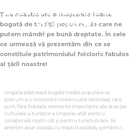
populare colorate sunt
Țara noastră are o moștenire foarte
vii și astăzi
bogată de tradiții populare, de care ne
putem mândri pe bună dreptate. În cele
ce urmează vă prezentăm din ce se
constituie patrimoniului folcloric fabulos
al țării noastre!
Ungaria păstrează bogate tradiții populare vii,
precum și o moștenire intelectuală valoroasă, care
sunt, fără îndoială, elemente importante ale atracției
culturale și turistice a Ungariei, atât pentru
conaționalii noștri, cât și pentru turiștii străini. Să
amintim doar parada cu măști busójárás, şoimăritul,