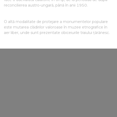
reconcilierea austro-ungară, până în anii 1950.
O altă modalitate de protejare a monumentelor populare
este mutarea clădirilor valoroase în muzee etnografice în
aer liber, unde sunt prezentate obiceiurile traiului țărănesc.