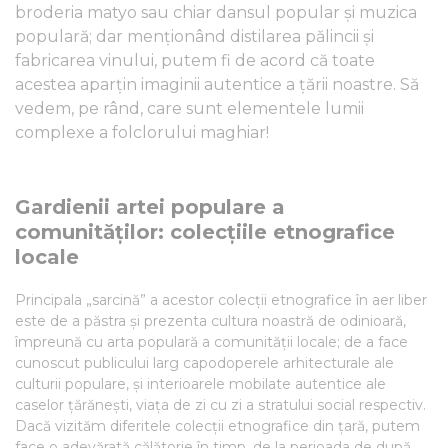
broderia matyo sau chiar dansul popular și muzica
populară; dar menționând distilarea pălincii și
fabricarea vinului, putem fi de acord că toate
acestea aparțin imaginii autentice a țării noastre. Să
vedem, pe rând, care sunt elementele lumii
complexe a folclorului maghiar!
Gardienii artei populare a
comunităților: colecțiile etnografice
locale
Principala „sarcină” a acestor colecții etnografice în aer liber
este de a păstra și prezenta cultura noastră de odinioară,
împreună cu arta populară a comunității locale; de a face
cunoscut publicului larg capodoperele arhitecturale ale
culturii populare, și interioarele mobilate autentice ale
caselor țărănești, viața de zi cu zi a stratului social respectiv.
Dacă vizităm diferitele colecții etnografice din țară, putem
face o adevărată călătorie în timp, de la perioada de după