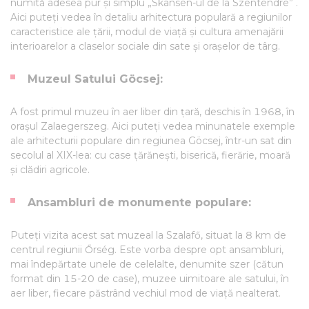
numită adesea pur și simplu „Skansen-ul de la Szentendre” .
Aici puteți vedea în detaliu arhitectura populară a regiunilor
caracteristice ale țării, modul de viață și cultura amenajării
interioarelor a claselor sociale din sate și orașelor de târg.
Muzeul Satului Göcsej:
A fost primul muzeu în aer liber din țară, deschis în 1968, în
orașul Zalaegerszeg. Aici puteți vedea minunatele exemple
ale arhitecturii populare din regiunea Göcsej, într-un sat din
secolul al XIX-lea: cu case țărănești, biserică, fierărie, moară
și clădiri agricole.
Ansambluri de monumente populare:
Puteți vizita acest sat muzeal la Szalafő, situat la 8 km de
centrul regiunii Őrség. Este vorba despre opt ansambluri,
mai îndepărtate unele de celelalte, denumite szer (cătun
format din 15-20 de case), muzee uimitoare ale satului, în
aer liber, fiecare păstrând vechiul mod de viață nealterat.