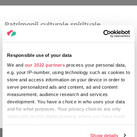
Patrimonii culturale spirituale
maghiare, recunoscute și de UNESCO
Dacă vorbim despre un patrimoniu autentic maghiar, este
cert că arta populară matyo va fi printre primele care ne vin
Responsible use of your data
în minte. Această artă populară se caracterizează prin
broderii florale, ornamentație abundentă, care datează de la
We and
our 1022 partners
process your personal data,
sfârșitul secolului al XIX-lea și sunt utilizate pe textile, atât cu
e.g. your IP-number, using technology such as cookies to
funcții utilitare, cât și decorative. Diferitele motive, cum ar fi
store and access information on your device in order to
faimosul trandafir matyo, apar de asemenea, și în alte
serve personalized ads and content, ad and content
activități meșteșugărești. Această artă și portul popular
measurement, audience research and services
caracteristic au câștigat faimă internațională de-a lungul
development. You have a choice in who uses your data
anilor și s-au înscris în lista „Patrimoniul cultural imaterial al
and for what purposes. Your privacy choices are only
umanității” UNESCO.
applicable on this digital property where you have made
your choices. You can change or withdraw your consent
any time from the Cookie Declaration or by clicking on
Show details