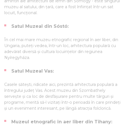
amintiri ale arhitecturii de lemn din Somogy - este singurul
muzeu al satului, din țară, care a fost înființat într-un sat
locuit, funcțional.
Satul Muzeal din Sóstó:
În cel mai mare muzeu etnografic regional în aer liber, din
Ungaria, puteți vedea, într-un loc, arhitectura populară cu
adevărat diversă și cultura locuințelor din regiunea
Nyíregyháza.
Satul Muzeal Vas:
Casele sătești, ridicate aici, prezintă arhitectura populară a
întregului județ Vas. Acest muzeu din Szombathely
servește și ca loc de desfășurare pentru multe târguri și
programe, merită să-l vizitați într-o perioadă în care prindeți
și un eveniment interesant, pe lângă atracția folclorică.
Muzeul etnografic în aer liber din Tihany: