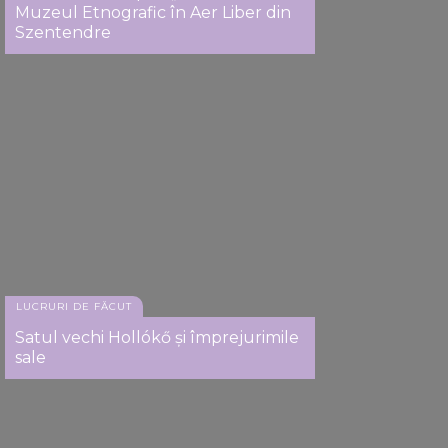
Muzeul Etnografic în Aer Liber din
Szentendre
LUCRURI DE FĂCUT
Satul vechi Hollókő și împrejurimile
sale