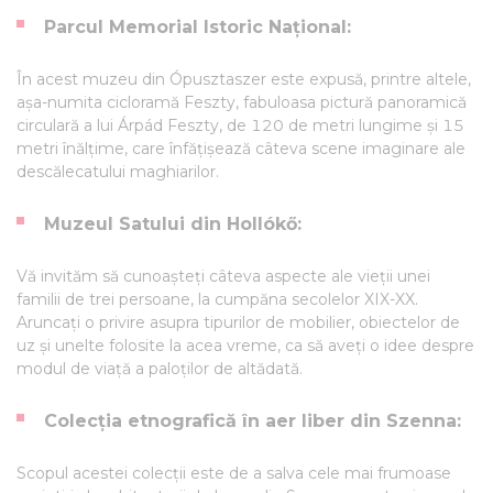
Parcul Memorial Istoric Național:
În acest muzeu din Ópusztaszer este expusă, printre altele,
așa-numita cicloramă Feszty, fabuloasa pictură panoramică
circulară a lui Árpád Feszty, de 120 de metri lungime și 15
metri înălțime, care înfățișează câteva scene imaginare ale
descălecatului maghiarilor.
Muzeul Satului din Hollókő:
Vă invităm să cunoașteți câteva aspecte ale vieții unei
familii de trei persoane, la cumpăna secolelor XIX-XX.
Aruncați o privire asupra tipurilor de mobilier, obiectelor de
uz și unelte folosite la acea vreme, ca să aveți o idee despre
modul de viață a paloților de altădată.
Colecția etnografică în aer liber din Szenna:
Scopul acestei colecții este de a salva cele mai frumoase