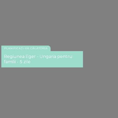
PLANIFICAȚI-VĂ CĂLĂTORIA
Regiunea Eger - Ungaria pentru
familii - 5 zile