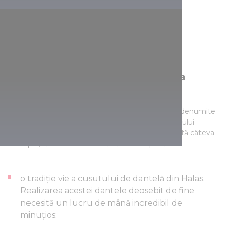
Patrimoniul național din Colecția
valorilor maghiare
Țara noastră se poate lăuda cu numeroase valori denumite
Hungaricum, admise în lista națională a patrimoniului
cultural imaterial al Colecției valorilor maghiare. Iată câteva
exemple, fără ca lista noastră să fie completă:
o tradiție vie a cusutului de dantelă din Halas.
Realizarea acestei dantele deosebit de fine
necesită un lucru de mână incredibil de
minuțios;