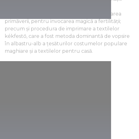
busójárás din Mohács, această sărbătoare
ocrotitoare, pentru alungarea iernii și salutarea
primăverii, pentru invocarea magică a fertilității;
precum și procedura de imprimare a textilelor
kékfestő, care a fost metoda dominantă de vopsire
în albastru-alb a țesăturilor costumelor populare
maghiare și a textilelor pentru casă.