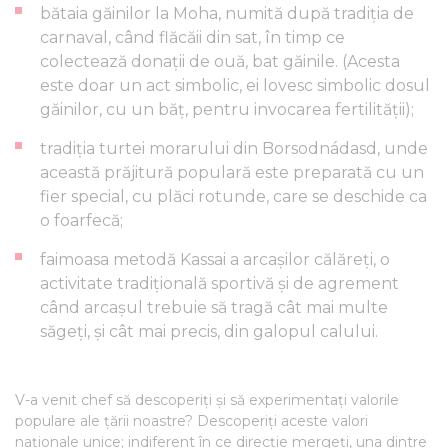
bătaia găinilor la Moha, numită după tradiția de
carnaval, când flăcăii din sat, în timp ce
colectează donații de ouă, bat găinile. (Acesta
este doar un act simbolic, ei lovesc simbolic dosul
găinilor, cu un băț, pentru invocarea fertilității);
tradiția turtei morarului din Borsodnádasd, unde
această prăjitură populară este preparată cu un
fier special, cu plăci rotunde, care se deschide ca
o foarfecă;
faimoasa metodă Kassai a arcașilor călăreți, o
activitate tradițională sportivă și de agrement
când arcașul trebuie să tragă cât mai multe
săgeți, și cât mai precis, din galopul calului.
V-a venit chef să descoperiți și să experimentați valorile
populare ale țării noastre? Descoperiți aceste valori
naționale unice; indiferent în ce direcție mergeți, una dintre