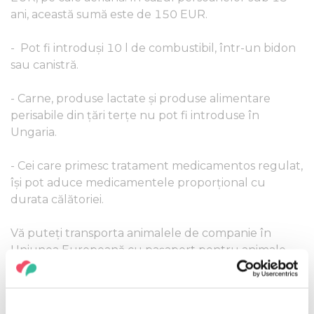
ani, această sumă este de 150 EUR.
- Pot fi introduși 10 l de combustibil, într-un bidon
sau canistră.
- Carne, produse lactate și produse alimentare
perisabile din țări terțe nu pot fi introduse în
Ungaria.
- Cei care primesc tratament medicamentos regulat,
își pot aduce medicamentele proporțional cu
durata călătoriei.
Vă puteți transporta animalele de companie în
Uniunea Europeană cu pașaport pentru animale.
Din țară se pot scoate 1 litru de alcool, 1 litru de vin,