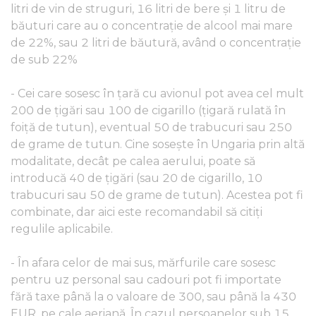
litri de vin de struguri, 16 litri de bere și 1 litru de
băuturi care au o concentrație de alcool mai mare
de 22%, sau 2 litri de băutură, având o concentrație
de sub 22%
- Cei care sosesc în țară cu avionul pot avea cel mult
200 de țigări sau 100 de cigarillo (ţigară rulată în
foiţă de tutun), eventual 50 de trabucuri sau 250
de grame de tutun. Cine soseşte în Ungaria prin altă
modalitate, decât pe calea aerului, poate să
introducă 40 de țigări (sau 20 de cigarillo, 10
trabucuri sau 50 de grame de tutun). Acestea pot fi
combinate, dar aici este recomandabil să citiți
regulile aplicabile.
- În afara celor de mai sus, mărfurile care sosesc
pentru uz personal sau cadouri pot fi importate
fără taxe până la o valoare de 300, sau până la 430
EUR, pe cale aeriană. În cazul persoanelor sub 15