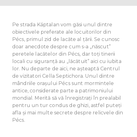
Pe strada Káptalan vom găsi unul dintre
obiectivele preferate ale locuitorilor din
Pécs, primul zid de lacăte al țării. Se cunosc
doar anecdote despre cum s-a „născut”
peretele lacătelor din Pécs, dar toți tinerii
locali cu siguranţă au „lăcătuit” aici cu iubita
lor. Nu departe de aici, ne aşteaptă Centrul
de vizitatori Cella Septichora. Unul dintre
mândriile orașului Pécs sunt mormintele
antice, considerate parte a patrimoniului
mondial. Merită să vă înregistrați în prealabil
pentru un tur condus de ghizi, astfel puteţi
afla și mai multe secrete despre relicvele din
Pécs.