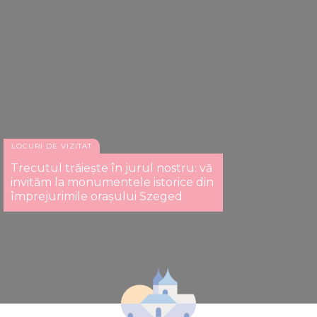
LOCURI DE VIZITAT
Trecutul trăiește în jurul nostru: vă
invităm la monumentele istorice din
împrejurimile orașului Szeged