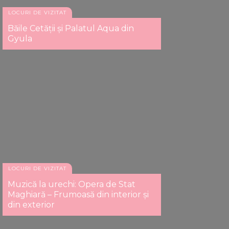
LOCURI DE VIZITAT
Băile Cetății și Palatul Aqua din
Gyula
LOCURI DE VIZITAT
Muzică la urechi: Opera de Stat
Maghiară – Frumoasă din interior și
din exterior