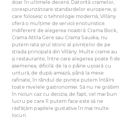
doar în ultimele decenii. Datorită cramelor,
corespunzătoare standardelor europene, și
care folosesc o tehnologie modernă, Villány
oferă o mulțime de servicii enoturistice.
Indiferent de alegerea noastră: Crama Bock,
Crama Attila Gere sau Crama Sauska, nu
putem rata șirul istoric al pivnițelor de pe
strada principală din Villány. Multe crame au
și restaurante, între care alegerea poate fi de
asemenea, dificilă: de la o pâine ușoară cu
untură, de după-amiază, până la mese
rafinate, în rândul de pivnițe putem întâlni
toate nivelele gastronomiei. Să nu ne grăbim
în niciun caz cu decizia, de fapt, cel mai bun
lucru pe care îl putem face este să ne
răsfățăm papilele gustative în mai multe
locuri.