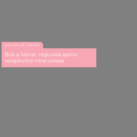
LOCURI DE VIZITAT
Bük și Sárvár: regiunea apelor
terapeutice miraculoase