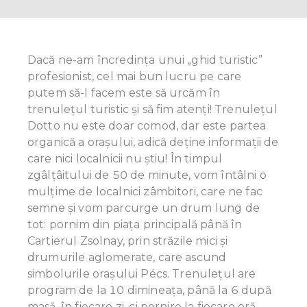
Dacă ne-am încredința unui „ghid turistic”
profesionist, cel mai bun lucru pe care
putem să-l facem este să urcăm în
trenulețul turistic și să fim atenţi! Trenulețul
Dotto nu este doar comod, dar este partea
organică a oraşului, adică deține informații de
care nici localnicii nu ştiu! În timpul
zgâlţâitului de 50 de minute, vom întâlni o
mulțime de localnici zâmbitori, care ne fac
semne și vom parcurge un drum lung de
tot: pornim din piața principală până în
Cartierul Zsolnay, prin străzile mici și
drumurile aglomerate, care ascund
simbolurile oraşului Pécs. Trenuleţul are
program de la 10 dimineața, până la 6 după
masă, în fiecare zi, ci pornire la fiecare oră