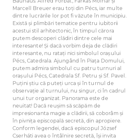
Bauhaus: Alfréd Forbát, Farkas Molnár și
Marcell Breuer erau toţi din Pécs, iar multe
dintre lucrările lor pot fi văzute în municipiu.
Există și plimbări tematice pentru iubitorii
acestui stil arhitectonic, în timpul cărora
putem descoperi clădiri dintre cele mai
interesante! Și dacă vorbim deja de clădiri
interesante, nu ratați nici simbolul oraşului
Pécs, Catedrala. Ajungând în Piața Domului,
putem admira simbolul cu patru turnuri al
orașului Pécs, Catedrala Sf. Petru și Sf. Pavel.
Puțini știu că puteți urca și în turnul de
observație al turnului, nu singur, ci în cadrul
unui tur organizat. Panorama este de
neuitat! Dacă reuşim să scăpăm de
impresionanta magie a clădirii, să coborâm și
în pivnița episcopală secretă, din apropiere.
Conform legendei, dacă episcopul József
Cserháti avea o întâlnire secretă, își invita