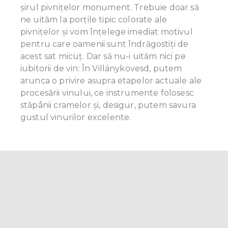
provided to them or that they’ve collected from your use
șirul pivnițelor monument. Trebuie doar să
of their services.
ne uităm la porțile tipic colorate ale
pivnițelor și vom înțelege imediat motivul
pentru care oamenii sunt îndrăgostiți de
acest sat micuţ. Dar să nu-i uităm nici pe
iubitorii de vin: În Villánykövesd, putem
arunca o privire asupra etapelor actuale ale
procesării vinului, ce instrumente folosesc
stăpânii cramelor și, desigur, putem savura
gustul vinurilor excelente.