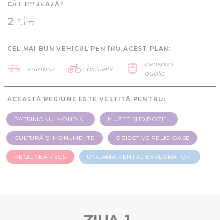
CÂT DUREAZĂ?
pentru exploratori - 2
2 zile
zile
CEL MAI BUN VEHICUL PENTRU ACEST PLAN:
transport
autobuz
bicicletă
public
ACEASTĂ REGIUNE ESTE VESTITĂ PENTRU:
PATRIMONIU MONDIAL
MUZEE ȘI EXPOZIȚII
CULTURĂ ȘI MONUMENTE
OBIECTIVE RELIGIOASE
REGIUNEA PÉCS
UNGARIA PENTRU EXPLORATORI
ZIUA 1.