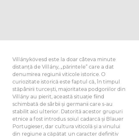
Villánykövesd este la doar câteva minute
distanță de Villány, „părintele” care a dat
denumirea regiunii viticole istorice. O
curiozitate istorică este faptul că, în timpul
stăpânirii turcești, majoritatea podgoriilor din
Villány au pierit, această situaţie fiind
schimbată de sârbii și germanii care s-au
stabilit aici ulterior. Datorită acestor grupuri
etnice a fost introdus soiul cadarcă și Blauer
Portugieser, dar cultura viticolă și a vinului
din regiune a căpătat un caracter definitiv