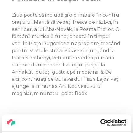
Ziua poate să includă și o plimbare în centrul
orașului. Merită să vedeți fresca de război, în
aer liber, a lui Aba-Novák, la Poarta Eroilor. O
fântână muzicală funcţionează în timpul
verii în Piața Dugonics din apropiere, trecând
printre statuile străzii Kárász și ajungând la
Piața Széchenyi, veți putea vedea primăria
cu podul suspinelor. La colțul pieței, la
Annakút, puteți gusta apă medicinală. De
aici, continuați pe bulevardul Tisza Lajos: veți
ajunge la minunea Art Nouveau-ului
maghiar, minunatul palat Reök.
NU RATAŢI!