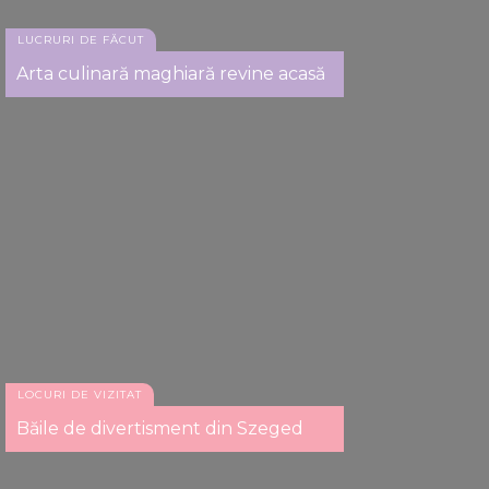
LUCRURI DE FĂCUT
Arta culinară maghiară revine acasă
LOCURI DE VIZITAT
Băile de divertisment din Szeged