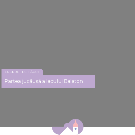
LUCRURI DE FĂCUT
Partea jucăuşă a lacului Balaton