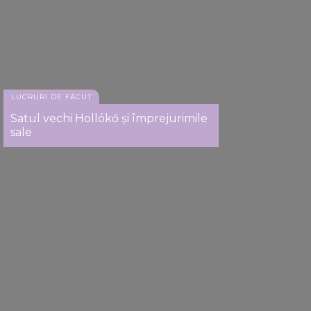
LUCRURI DE FĂCUT
Satul vechi Hollókő și împrejurimile
sale