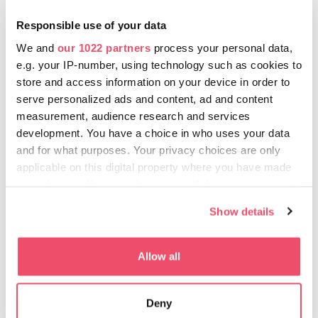
Responsible use of your data
We and
our 1022 partners
process your personal data,
e.g. your IP-number, using technology such as cookies to
store and access information on your device in order to
VINUL NÉRO ROSÉ
serve personalized ads and content, ad and content
Nero este un soi rar de struguri de masă, de
measurement, audience research and services
culoare închisă, aromat și suculent. Culoarea
development. You have a choice in who uses your data
vinului rose obținut din acesta este de
and for what purposes. Your privacy choices are only
neegalat: este plin de viață, deosebit, cu
applicable on this digital property where you have made
culoarea apropiată de ciclamen. Vinul are o
your choices. You can change or withdraw your consent
aromă intens picantă și fructată. Gustul său îl
any time from the Cookie Declaration or by clicking on
deosebeşte de vinurile roz. Este un vin
Show details
the Privacy trigger icon.
elegant, cu o aromă delicat de dulce.
If you allow, we would also like to:
Allow all
Collect information about your geographical location
which can be accurate to within several meters
Deny
Identify your device by actively scanning it for