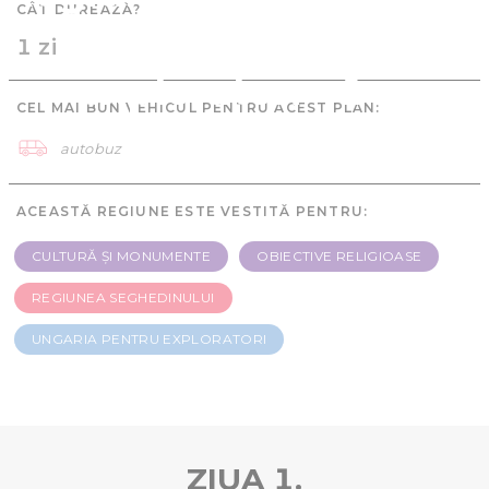
CÂT DUREAZĂ?
Ungaria pentru
1 zi
exploratori - 1 zi
CEL MAI BUN VEHICUL PENTRU ACEST PLAN:
autobuz
ACEASTĂ REGIUNE ESTE VESTITĂ PENTRU:
CULTURĂ ȘI MONUMENTE
OBIECTIVE RELIGIOASE
REGIUNEA SEGHEDINULUI
UNGARIA PENTRU EXPLORATORI
ZIUA 1.