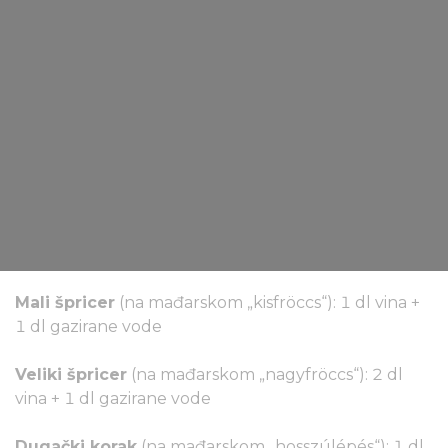
Mali špricer
(na mađarskom „kisfröccs“): 1 dl vina +
1 dl gazirane vode
Veliki špricer
(na mađarskom „nagyfröccs“): 2 dl
vina + 1 dl gazirane vode
Dugački korak
(na mađarskom „hosszúlépés“): 1 dl