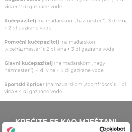
vina + 2 dl gazirane vode
Kućepazitelj
(na mađarskom „házmester“): 3 dl vina
+ 2 dl gazirane vode
Pomoćni kućepazitelj
(na mađarskom
„viceházmester“): 2 dl vina + 3 dl gazirane vode
Glavni kućepazitelj
(na mađarskom „nagy
házmester“): 4 dl vina + 1 dl gazirane vode
Sportski špricer
(na mađarskom „sportfröccs“): 1 dl
vina + 4 dl gazirane vode
KREĆITE SE KAO MJEŠTANI