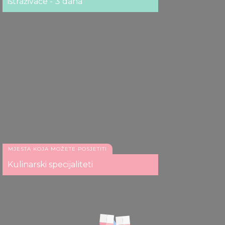
istraživače - 3 dana
MJESTA KOJA MOŽETE POSJETITI
Kulinarski specijaliteti