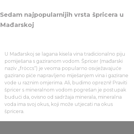
Sedam najpopularnijih vrsta špricera u
Mađarskoj
U Mađarskoj se lagana kisela vina tradicionalno piju
pomiješana s gaziranom vodom. Špricer (mađarski
naziv „fröccs“) je veoma popularno osvježavajuće
gazirano piće napravljeno miješanjem vina i gazirane
vode u raznim omjerima. Ali, budimo oprezni! Praviti
špricer s mineralnom vodom pogrešan je postupak
budući da, ovisno od sadržaja minerala, mineralna
voda ima svoj okus, koji može utjecati na okus
špricera.