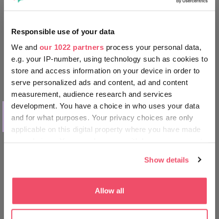
Responsible use of your data
We and
our 1022 partners
process your personal data,
e.g. your IP-number, using technology such as cookies to
store and access information on your device in order to
serve personalized ads and content, ad and content
measurement, audience research and services
development. You have a choice in who uses your data
AKTIVNOSTI
and for what purposes. Your privacy choices are only
Tokajsko vinogorje
applicable on this digital property where you have made
your choices. You can change or withdraw your consent
any time from the Cookie Declaration or by clicking on
Show details
the Privacy trigger icon.
If you allow, we would also like to:
Allow all
Collect information about your geographical location
which can be accurate to within several meters