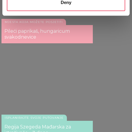
Deny
Identify your device by actively scanning it for
specific characteristics (fingerprinting)
Find out more about how your personal data is processed
MJESTA KOJA MOŽETE POSJETITI
and set your preferences in the
details section
.
Pileći paprikaš, hungaricum
svakodnevice
We use cookies to personalise content and ads, to
provide social media features and to analyse our traffic.
We also share information about your use of our site with
our social media, advertising and analytics partners who
may combine it with other information that you’ve
provided to them or that they’ve collected from your use
of their services.
ISPLANIRAJTE SVOJE PUTOVANJE
Regija Szegeda Mađarska za