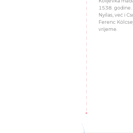
Kolijevka mađa
1538. godine. 
Nyilas, već i C
Ferenc Kölcsey
vrijeme.