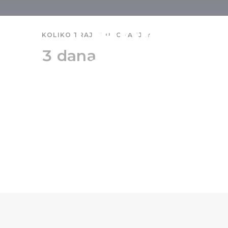
Debrecen 
KOLIKO TRAJE PUTOVANJE?
3 dana
istraživ