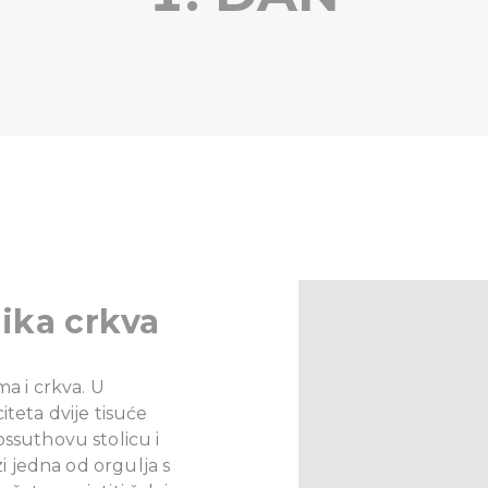
ika crkva
ma i crkva. U
iteta dvije tisuće
ossuthovu stolicu i
zi jedna od orgulja s