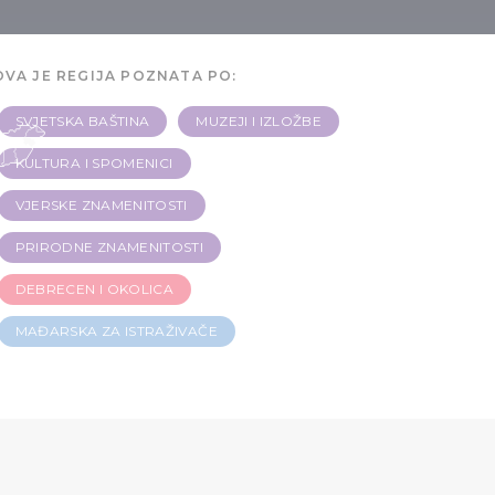
OVA JE REGIJA POZNATA PO:
SVJETSKA BAŠTINA
MUZEJI I IZLOŽBE
KULTURA I SPOMENICI
VJERSKE ZNAMENITOSTI
PRIRODNE ZNAMENITOSTI
DEBRECEN I OKOLICA
MAĐARSKA ZA ISTRAŽIVAČE