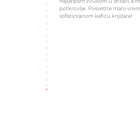
najljepšim zvukom u državi, a mo
potkrovlje. Posvetite malo vre
sofisticiranom kafiću knjižare!