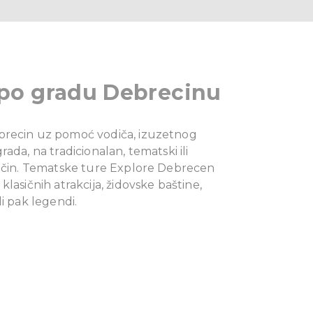
 po gradu Debrecinu
recin uz pomoć vodiča, izuzetnog
ada, na tradicionalan, tematski ili
način. Tematske ture Explore Debrecen
klasičnih atrakcija, židovske baštine,
li pak legendi.