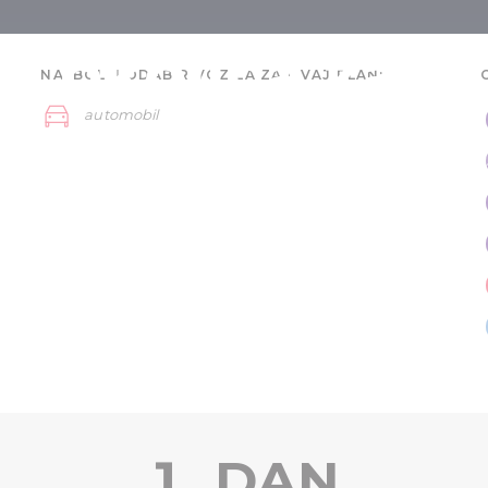
i okolica za
NAJBOLJI ODABIR VOZILA ZA OVAJ PLAN:
automobil
ače - 3 dana
Debrecen i okolica
1. DAN