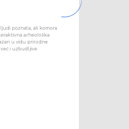
ljudi poznata, ali komora
nteraktivna arheološka
kazan u vidu prirodne
 već i uzbudljive