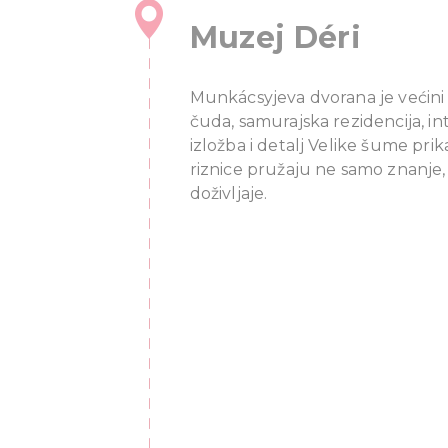
Muzej Déri
Munkácsyjeva dvorana je većini 
čuda, samurajska rezidencija, i
izložba i detalj Velike šume pri
riznice pružaju ne samo znanje,
doživljaje.