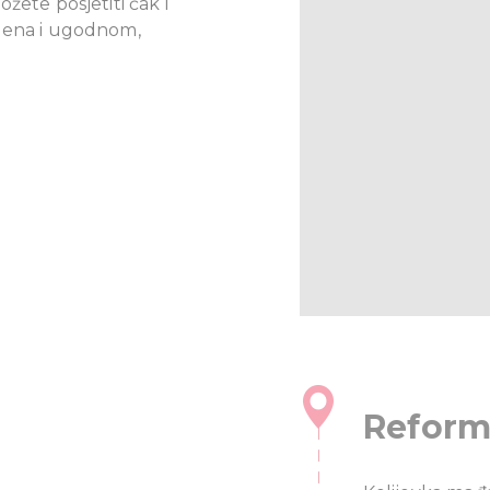
žete posjetiti čak i
mena i ugodnom,
Reform