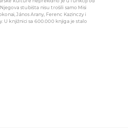
rske kulture neprekidno je u funkciji od
Njegova stubišta nisu trošili samo Misi
sokonai, János Arany, Ferenc Kazinczy i
. U knjižnici sa 600.000 knjiga je stalo