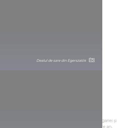
Dealul de sare din Egerszalók
Pădurea Gemenci
Pădurea Gemenci, situată în partea centrală a Ungariei și
protejată din 1977, este unică în Europa. În fiecare an,