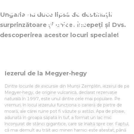
Ungaria, care trebuie
Ungaria nu duce lipsă de destinații
văzute
surprinzătoare și unice. Începeți și Dvs.
descoperirea acestor locuri speciale!
Iezerul de la Megyer-hegy
Dintre locurile de excursie din Munții Zemplén, iezerul de pe
Megyer-hegy, de origine vulcanică, declarat rezervație
naturală în 1997, este unul dintre cele mai populare. Pe
vremuri, în locul iezerului funcționa o carieră de pietre de
moară, ale cărei ruine pot fi văzute și astăzi. Apa de ploaie,
adunată în groapa săpată în tuf, a format un lac mic
înconjurat de stânci gigantice, care se înalță spre cer. Faptul,
că mai demult au trăit aici mineri harnici este atestat, până