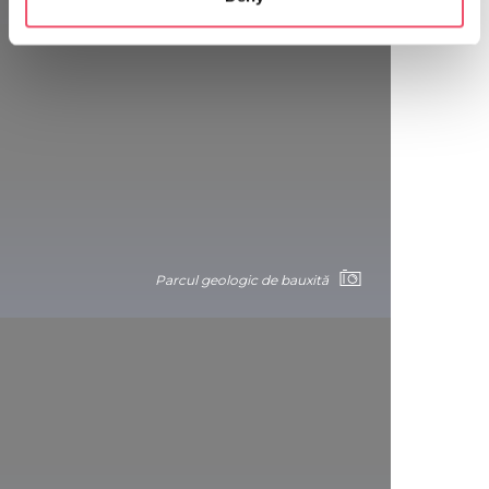
specific characteristics (fingerprinting)
Find out more about how your personal data is processed
and set your preferences in the
details section
.
Pădurea Gemenci
We use cookies to personalise content and ads, to
provide social media features and to analyse our traffic.
We also share information about your use of our site with
our social media, advertising and analytics partners who
may combine it with other information that you’ve
provided to them or that they’ve collected from your use
Parcul geologic de bauxită
of their services.
Pădurea Gemenci
Fátyol-vízesés (Cascada Fátyol)