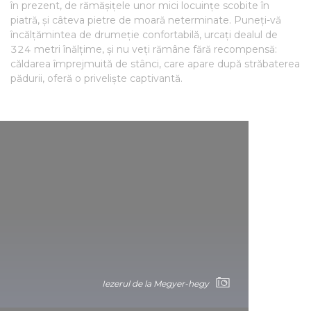
în prezent, de rămășițele unor mici locuințe scobite în
piatră, și câteva pietre de moară neterminate. Puneți-vă
încălțămintea de drumeție confortabilă, urcați dealul de
324 metri înălțime, și nu veți rămâne fără recompensă:
căldarea împrejmuită de stânci, care apare după străbaterea
pădurii, oferă o priveliște captivantă.
Iezerul de la Megyer-hegy