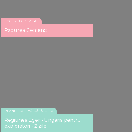
LOCURI DE VIZITAT
Pădurea Gemenc
PLANIFICAȚI-VĂ CĂLĂTORIA
Regiunea Eger - Ungaria pentru
exploratori - 2 zile