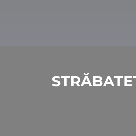
În centrul orașului, lângă canalul Élővíz, 
Piscinele sale termale oferă vindecare pe
scheletale și reumatice, iar plaja și pisci
timpul verii.
STRĂBATE