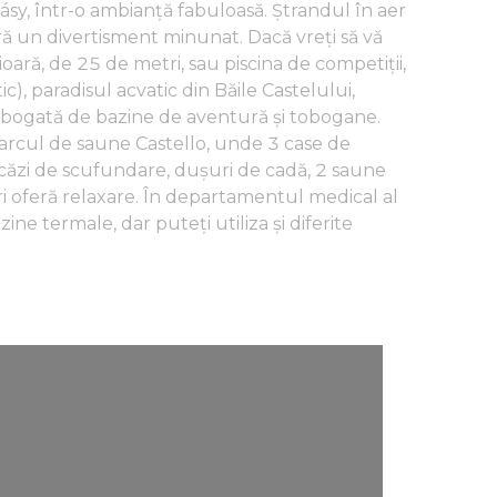
ásy, într-o ambianță fabuloasă. Ștrandul în aer
eră un divertisment minunat. Dacă vreţi să vă
erioară, de 25 de metri, sau piscina de competiții,
), paradisul acvatic din Băile Castelului,
e bogată de bazine de aventură și tobogane.
 parcul de saune Castello, unde 3 case de
er, căzi de scufundare, dușuri de cadă, 2 saune
uri oferă relaxare. În departamentul medical al
zine termale, dar puteți utiliza și diferite