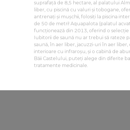
suprafață de 8,5 hectare, al palatului Alm
liber, cu piscină cu valuri și tobogane, of
antrenaţi şi mușchii, folosiți la piscina int
de 50 de metri! Aquapalota (palatul acvatic
funcționează din 2013, oferind o selecți
Iubitorii de saună nu ar trebui să rateze
saună, în aer liber, jacuzzi-uri în aer lib
interioare cu infraroșu, și o cabină de ab
Băii Castelului, puteți alege din diferite ba
tratamente medicinale.