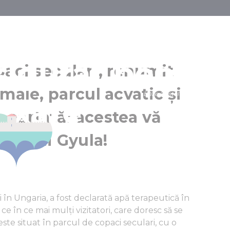
ului Gyula, und
asigurat pentru
paci seculari, renumit
male, parcul acvatic și
Băile Castelului Gyula
laxare
Jula
epărtată: acestea vă
Regiunea Jula
telului Gyula!
 în Ungaria, a fost declarată apă terapeutică în
ce în ce mai mulți vizitatori, care doresc să se
este situat în parcul de copaci seculari, cu o