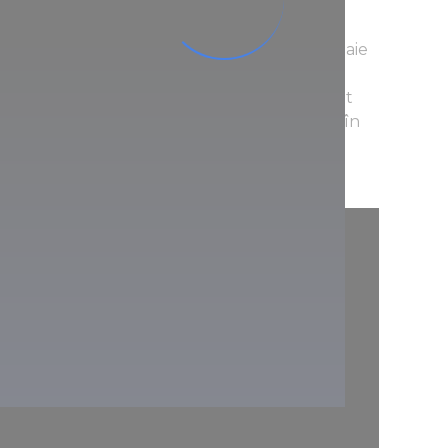
 recomandată îndeosebi pentru probleme
logice și boli ginecologice și inflamatorii.
raturi diferite, și numeroase tratamente. Baie
t cu greutăţi, tratamente cu apă
pie cu vibrații, fizioterapie subacvatică, înot
-terapeutice sunt, de asemenea, disponibile în