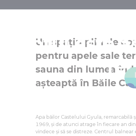
Băile Castel
totul este 
Un spațiu plin de co
pentru apele sale ter
re
sauna din lumea înd
așteaptă în Băile Cas
Apa băilor Castelului Gyula, remarcabilă și
1969, și de atunci atrage în fiecare an din 
vindece și să se distreze. Centrul balnear 