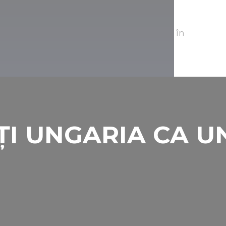
veți găsi centrul balnear și ștrandul Árpád.
rsoanelor cu boli articulare, musculo-
na de antrenament atrag vizitatori de departe, în
ȚI UNGARIA CA U