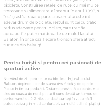
bicicleta. Construirea rețelei de rute, cu mai multe
tronsoane suplimentare, a început în anul 1993, și,
încă și astăzi, doar o parte a sistemului este într-
adevăr drum de biciclete, restul sunt căi cu trafic
redus adecvate pentru ciclism, care trec fie
aproape, fie puțin mai departe de malul lacului
Balaton. În orice caz, fiecare tronson oferă atracții
turistice din belșug!
Pentru turiști și pentru cei pasionați de
sporturi active
Numărul de zile petrecute cu bicicleta, în jurul lacului
Balaton, depinde doar de starea dvs. fizică și de opririle
făcute în timpul pedalării. Distanța presărată cu pante, mai
ales pe coasta de nord, poate fi considerată un turneu de
performanță de 2-3 zile, dar dacă sunteți în vacanță, îl
puteți realiza și în mod confortabil, cu multă odihnă, plajă și