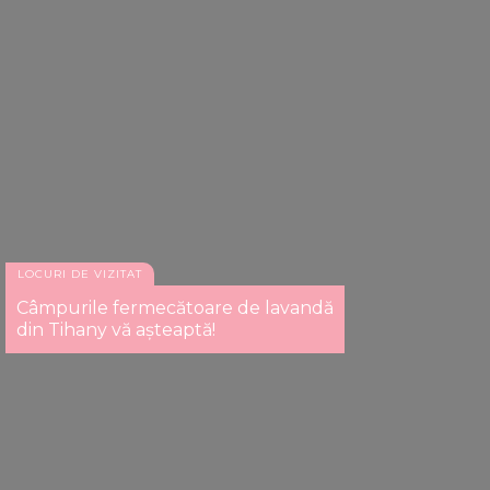
LOCURI DE VIZITAT
Câmpurile fermecătoare de lavandă
din Tihany vă așteaptă!