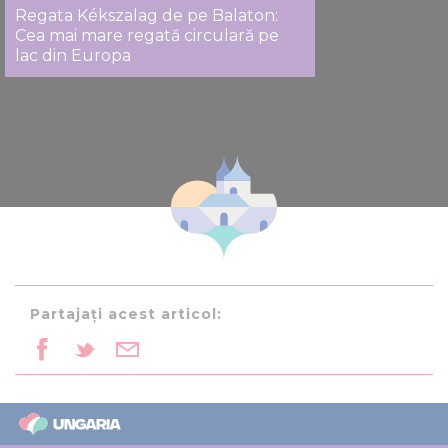
Regata Kékszalag de pe Balaton:
Cea mai mare regată circulară pe
lac din Europa
Partajați acest articol: