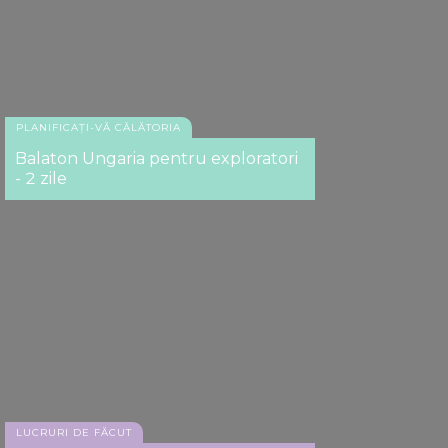
PLANIFICAȚI-VĂ CĂLĂTORIA
Balaton Ungaria pentru exploratori
- 2 zile
LUCRURI DE FĂCUT