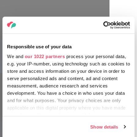
Responsible use of your data
We and
our 1022 partners
process your personal data,
e.g. your IP-number, using technology such as cookies to
store and access information on your device in order to
serve personalized ads and content, ad and content
measurement, audience research and services
development. You have a choice in who uses your data
and for what purposes. Your privacy choices are only
applicable on this digital property where you have made
Pregătiți-vă pentru călătorie!
your choices. You can change or withdraw your consent
any time from the Cookie Declaration or by clicking on
Țărmul lacului oferă din belșug posibilități de cazare și de
Show details
the Privacy trigger icon.
servit masa. Oriunde vă lovește foamea sau setea, găsiți cu