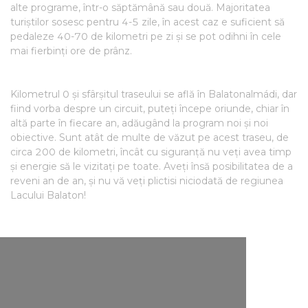
alte programe, într-o săptămână sau două. Majoritatea
turiștilor sosesc pentru 4-5 zile, în acest caz e suficient să
pedaleze 40-70 de kilometri pe zi și se pot odihni în cele
mai fierbinți ore de prânz.
Kilometrul 0 și sfârșitul traseului se află în Balatonalmádi, dar
fiind vorba despre un circuit, puteți începe oriunde, chiar în
altă parte în fiecare an, adăugând la program noi și noi
obiective. Sunt atât de multe de văzut pe acest traseu, de
circa 200 de kilometri, încât cu siguranță nu veți avea timp
și energie să le vizitați pe toate. Aveți însă posibilitatea de a
reveni an de an, și nu vă veți plictisi niciodată de regiunea
Lacului Balaton!