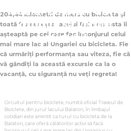
lacului Balaton: dați-i
204,44 kilometri de mers cu bicicleta și
drumul să vedeți
toată frumusețea lacului Balaton: asta îi
așteaptă pe cei care fac înconjurul celui
minuni!
mai mare lac al Ungariei cu bicicleta. Fie
că urmăriți performanța sau viteza, fie că
vă gândiți la această excursie ca la o
vacanță, cu siguranță nu veți regreta!
Circuitul pentru biciclete, numită oficial Traseul de
Biciclete, din jurul lacului Balaton, în limbajul
cotidian este amintit ca turul cu bicicleta de la
Balaton, care oferă călătorilor activi să facă
înconjurul celui mai mare lac din Ungaria și cu