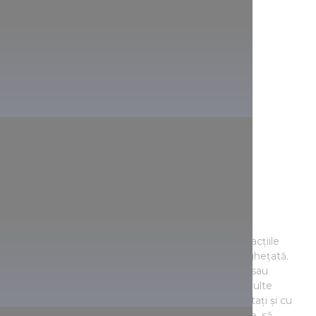
Atracții de neratat
Malul sudic al lacului vă tentează mai ales cu distracțiile
clasice ale lacului, ștrand, langoș, pește prăjit și înghețată.
Cheiul de la Fonyód, centrul orașului Balatonlelle, sau
promenada pe țărm, din Siófok, vă așteaptă cu multe
programe în fiecare seară. Dar merită să vă delectați și cu
priveliștea din dealul Kishegy de lângă Balatonlelle, să